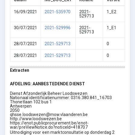
16/09/2021
2021-535970
2021-
1_E2
529713
30/07/2021
2021-529996
2021-
1_E1
529713
28/07/2021
2021-529713
0
28/07/2021
2021-529713
0
Extracten
AFDELING: AANBESTEDENDE DIENST
Dienst Afzonderlijk Beheer Loodswezen
Nationaal identificatienummer: 0316.380.841_16703
Thonetlaan 102 bus 1
Antwerpen
2050
qhsse.loodswezen@mow.vlaanderen.be
http://www.loodswezen.be
https://enot.publicprocurement.be/enot-
war/preViewNotice.do?noticeId=418707
Uitnodiging voor een marktconsultatie op donderdag 2