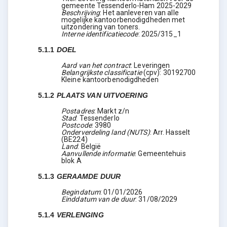
gemeente Tessenderlo-Ham 2025-2029
Beschrijving
:
Het aanleveren van alle
mogelijke kantoorbenodigdheden met
uitzondering van toners.
Interne identificatiecode
:
2025/315_1
5.1.1
DOEL
Aard van het contract
:
Leveringen
Belangrijkste classificatie
(
cpv
):
30192700
Kleine kantoorbenodigdheden
5.1.2
PLAATS VAN UITVOERING
Postadres
:
Markt z/n
Stad
:
Tessenderlo
Postcode
:
3980
Onderverdeling land (NUTS)
:
Arr. Hasselt
(
BE224
)
Land
:
België
Aanvullende informatie
:
Gemeentehuis
blok A
5.1.3
GERAAMDE DUUR
Begindatum
:
01/01/2026
Einddatum van de duur
:
31/08/2029
5.1.4
VERLENGING