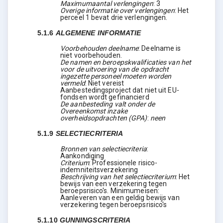
Maximumaantal verlengingen
:
3
Overige informatie over verlengingen
:
Het
perceel 1 bevat drie verlengingen.
5.1.6
ALGEMENE INFORMATIE
Voorbehouden deelname
:
Deelname is
niet voorbehouden.
De namen en beroepskwalificaties van het
voor de uitvoering van de opdracht
ingezette personeel moeten worden
vermeld
:
Niet vereist
Aanbestedingsproject dat niet uit EU-
fondsen wordt gefinancierd
De aanbesteding valt onder de
Overeenkomst inzake
overheidsopdrachten (GPA)
:
neen
5.1.9
SELECTIECRITERIA
Bronnen van selectiecriteria
:
Aankondiging
Criterium
:
Professionele risico-
indemniteitsverzekering
Beschrijving van het selectiecriterium
:
Het
bewijs van een verzekering tegen
beroepsrisico's. Minimumeisen:
Aanleveren van een geldig bewijs van
verzekering tegen beroepsrisico's
5.1.10
GUNNINGSCRITERIA