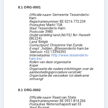
8.1
ORG-0001
Officiële naam
:
Gemeente Tessenderlo-
Ham
Registratienummer
:
BE 0216.772.234
Postadres
:
Markt 15A
Stad
:
Tessenderlo-Ham
Postcode
:
3980
Onderverdeling land (NUTS)
:
Arr. Hasselt
(
BE224
)
Land
:
België
Contactpunt
:
Cheyenne Van Eynde
E-mail
:
_hidden_@tessenderlo-ham.be
Telefoon
:
+32 13394393
Internetadres
:
http://www.tessenderlo-
ham.be/
Rollen van deze organisatie
:
Koper
Organisatie die nadere inlichtingen over de
aanbestedingsprocedure verstrekt
Organisatie die verzoeken tot deelname
ontvangt
8.1
ORG-0002
Officiële naam
:
Raad van State
Registratienummer
:
BE 0931.814.266
Postadres
:
Wetenschapsstraat 33
Stad
:
Brussel