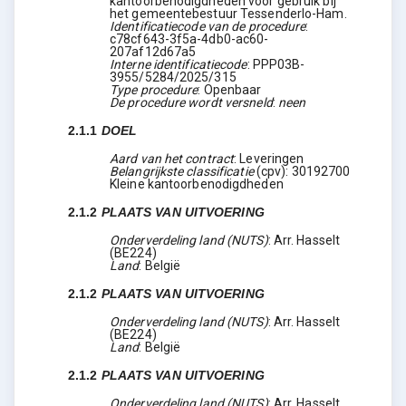
kantoorbenodigdheden voor gebruik bij
het gemeentebestuur Tessenderlo-Ham.
Identificatiecode van de procedure
:
c78cf643-3f5a-4db0-ac60-
207af12d67a5
Interne identificatiecode
:
PPP03B-
3955/5284/2025/315
Type procedure
:
Openbaar
De procedure wordt versneld
:
neen
2.1.1
DOEL
Aard van het contract
:
Leveringen
Belangrijkste classificatie
(
cpv
):
30192700
Kleine kantoorbenodigdheden
2.1.2
PLAATS VAN UITVOERING
Onderverdeling land (NUTS)
:
Arr. Hasselt
(
BE224
)
Land
:
België
2.1.2
PLAATS VAN UITVOERING
Onderverdeling land (NUTS)
:
Arr. Hasselt
(
BE224
)
Land
:
België
2.1.2
PLAATS VAN UITVOERING
Onderverdeling land (NUTS)
:
Arr. Hasselt