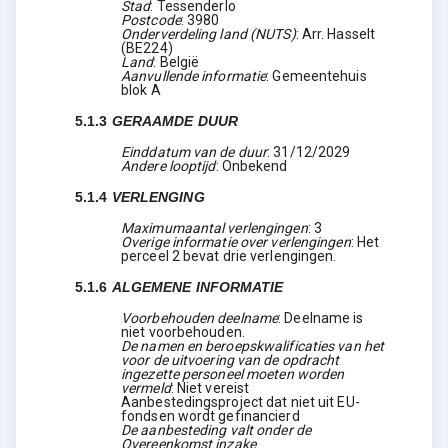
Stad
:
Tessenderlo
Postcode
:
3980
Onderverdeling land (NUTS)
:
Arr. Hasselt
(
BE224
)
Land
:
België
Aanvullende informatie
:
Gemeentehuis
blok A
5.1.3
GERAAMDE DUUR
Einddatum van de duur
:
31/12/2029
Andere looptijd
:
Onbekend
5.1.4
VERLENGING
Maximumaantal verlengingen
:
3
Overige informatie over verlengingen
:
Het
perceel 2 bevat drie verlengingen.
5.1.6
ALGEMENE INFORMATIE
Voorbehouden deelname
:
Deelname is
niet voorbehouden.
De namen en beroepskwalificaties van het
voor de uitvoering van de opdracht
ingezette personeel moeten worden
vermeld
:
Niet vereist
Aanbestedingsproject dat niet uit EU-
fondsen wordt gefinancierd
De aanbesteding valt onder de
Overeenkomst inzake