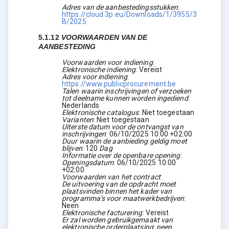
Adres van de aanbestedingsstukken
:
https://cloud.3p.eu/Downloads/1/3955/3
B/2025
5.1.12
VOORWAARDEN VAN DE
AANBESTEDING
Voorwaarden voor indiening
:
Elektronische indiening
:
Vereist
Adres voor indiening
:
https://www.publicprocurement.be
Talen waarin inschrijvingen of verzoeken
tot deelname kunnen worden ingediend
:
Nederlands
Elektronische catalogus
:
Niet toegestaan
Varianten
:
Niet toegestaan
Uiterste datum voor de ontvangst van
inschrijvingen
:
06/10/2025
10:00 +02:00
Duur waarin de aanbieding geldig moet
blijven
:
120
Dag
Informatie over de openbare opening
:
Openingsdatum
:
06/10/2025
10:00
+02:00
Voorwaarden van het contract
:
De uitvoering van de opdracht moet
plaatsvinden binnen het kader van
programma’s voor maatwerkbedrijven
:
Neen
Elektronische facturering
:
Vereist
Er zal worden gebruikgemaakt van
elektronische orderplaatsing
:
neen