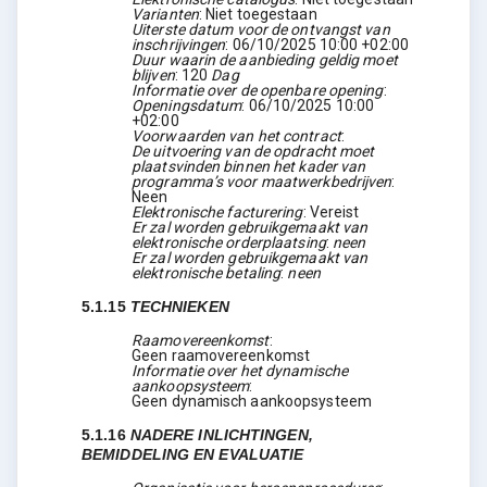
Varianten
:
Niet toegestaan
Uiterste datum voor de ontvangst van
inschrijvingen
:
06/10/2025
10:00 +02:00
Duur waarin de aanbieding geldig moet
blijven
:
120
Dag
Informatie over de openbare opening
:
Openingsdatum
:
06/10/2025
10:00
+02:00
Voorwaarden van het contract
:
De uitvoering van de opdracht moet
plaatsvinden binnen het kader van
programma’s voor maatwerkbedrijven
:
Neen
Elektronische facturering
:
Vereist
Er zal worden gebruikgemaakt van
elektronische orderplaatsing
:
neen
Er zal worden gebruikgemaakt van
elektronische betaling
:
neen
5.1.15
TECHNIEKEN
Raamovereenkomst
:
Geen raamovereenkomst
Informatie over het dynamische
aankoopsysteem
:
Geen dynamisch aankoopsysteem
5.1.16
NADERE INLICHTINGEN,
BEMIDDELING EN EVALUATIE