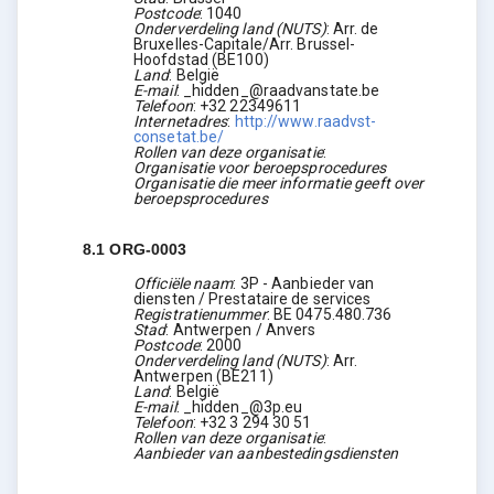
Postcode
:
1040
Onderverdeling land (NUTS)
:
Arr. de
Bruxelles-Capitale/Arr. Brussel-
Hoofdstad
(
BE100
)
Land
:
België
E-mail
:
_hidden_@raadvanstate.be
Telefoon
:
+32 22349611
Internetadres
:
http://www.raadvst-
consetat.be/
Rollen van deze organisatie
:
Organisatie voor beroepsprocedures
Organisatie die meer informatie geeft over
beroepsprocedures
8.1
ORG-0003
Officiële naam
:
3P - Aanbieder van
diensten / Prestataire de services
Registratienummer
:
BE 0475.480.736
Stad
:
Antwerpen / Anvers
Postcode
:
2000
Onderverdeling land (NUTS)
:
Arr.
Antwerpen
(
BE211
)
Land
:
België
E-mail
:
_hidden_@3p.eu
Telefoon
:
+32 3 294 30 51
Rollen van deze organisatie
:
Aanbieder van aanbestedingsdiensten