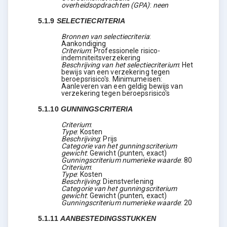
overheidsopdrachten (GPA)
:
neen
5.1.9
SELECTIECRITERIA
Bronnen van selectiecriteria
:
Aankondiging
Criterium
:
Professionele risico-
indemniteitsverzekering
Beschrijving van het selectiecriterium
:
Het
bewijs van een verzekering tegen
beroepsrisico's. Minimumeisen:
Aanleveren van een geldig bewijs van
verzekering tegen beroepsrisico's
5.1.10
GUNNINGSCRITERIA
Criterium
:
Type
:
Kosten
Beschrijving
:
Prijs
Categorie van het gunningscriterium
gewicht
:
Gewicht (punten, exact)
Gunningscriterium numerieke waarde
:
80
Criterium
:
Type
:
Kosten
Beschrijving
:
Dienstverlening
Categorie van het gunningscriterium
gewicht
:
Gewicht (punten, exact)
Gunningscriterium numerieke waarde
:
20
5.1.11
AANBESTEDINGSSTUKKEN