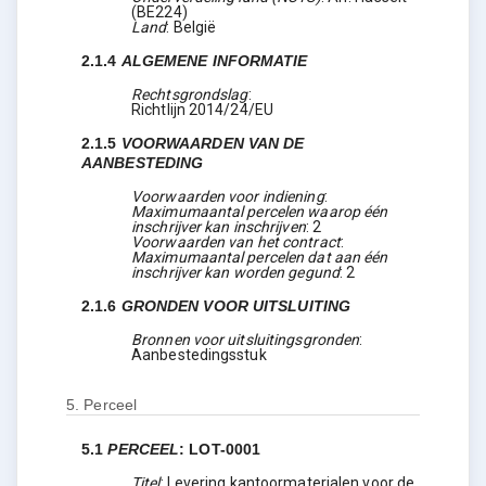
(
BE224
)
Land
:
België
2.1.4
ALGEMENE INFORMATIE
Rechtsgrondslag
:
Richtlijn 2014/24/EU
2.1.5
VOORWAARDEN VAN DE
AANBESTEDING
Voorwaarden voor indiening
:
Maximumaantal percelen waarop één
inschrijver kan inschrijven
:
2
Voorwaarden van het contract
:
Maximumaantal percelen dat aan één
inschrijver kan worden gegund
:
2
2.1.6
GRONDEN VOOR UITSLUITING
Bronnen voor uitsluitingsgronden
:
Aanbestedingsstuk
5.
Perceel
5.1
PERCEEL
:
LOT-0001
Titel
:
Levering kantoormaterialen voor de