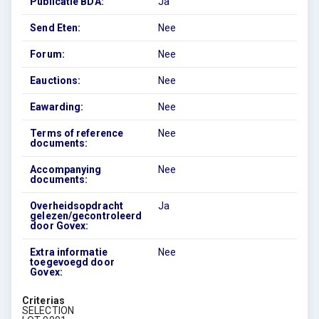
Publicatie BDA:
Ja
Send Eten:
Nee
Forum:
Nee
Eauctions:
Nee
Eawarding:
Nee
Terms of reference
Nee
documents:
Accompanying
Nee
documents:
Overheidsopdracht
Ja
gelezen/gecontroleerd
door Govex:
Extra informatie
Nee
toegevoegd door
Govex:
Criterias
SELECTION