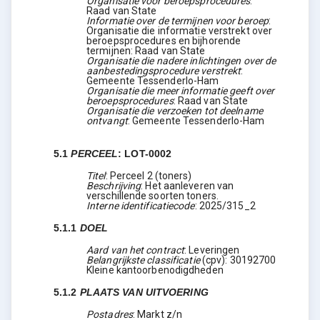
Organisatie voor beroepsprocedures
:
Raad van State
Informatie over de termijnen voor beroep
:
Organisatie die informatie verstrekt over
beroepsprocedures en bijhorende
termijnen: Raad van State
Organisatie die nadere inlichtingen over de
aanbestedingsprocedure verstrekt
:
Gemeente Tessenderlo-Ham
Organisatie die meer informatie geeft over
beroepsprocedures
:
Raad van State
Organisatie die verzoeken tot deelname
ontvangt
:
Gemeente Tessenderlo-Ham
5.1
PERCEEL
:
LOT-0002
Titel
:
Perceel 2 (toners)
Beschrijving
:
Het aanleveren van
verschillende soorten toners.
Interne identificatiecode
:
2025/315_2
5.1.1
DOEL
Aard van het contract
:
Leveringen
Belangrijkste classificatie
(
cpv
):
30192700
Kleine kantoorbenodigdheden
5.1.2
PLAATS VAN UITVOERING
Postadres
:
Markt z/n