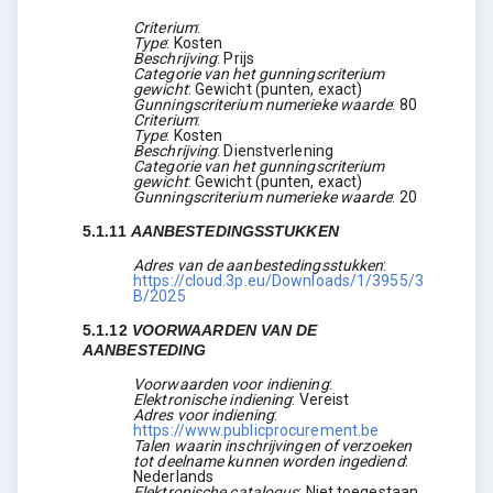
Criterium
:
Type
:
Kosten
Beschrijving
:
Prijs
Categorie van het gunningscriterium
gewicht
:
Gewicht (punten, exact)
Gunningscriterium numerieke waarde
:
80
Criterium
:
Type
:
Kosten
Beschrijving
:
Dienstverlening
Categorie van het gunningscriterium
gewicht
:
Gewicht (punten, exact)
Gunningscriterium numerieke waarde
:
20
5.1.11
AANBESTEDINGSSTUKKEN
Adres van de aanbestedingsstukken
:
https://cloud.3p.eu/Downloads/1/3955/3
B/2025
5.1.12
VOORWAARDEN VAN DE
AANBESTEDING
Voorwaarden voor indiening
:
Elektronische indiening
:
Vereist
Adres voor indiening
:
https://www.publicprocurement.be
Talen waarin inschrijvingen of verzoeken
tot deelname kunnen worden ingediend
:
Nederlands
Elektronische catalogus
:
Niet toegestaan