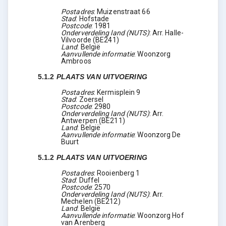
Postadres
:
Muizenstraat 66
Stad
:
Hofstade
Postcode
:
1981
Onderverdeling land (NUTS)
:
Arr. Halle-
Vilvoorde
(
BE241
)
Land
:
België
Aanvullende informatie
:
Woonzorg
Ambroos
5.1.2
PLAATS VAN UITVOERING
Postadres
:
Kermisplein 9
Stad
:
Zoersel
Postcode
:
2980
Onderverdeling land (NUTS)
:
Arr.
Antwerpen
(
BE211
)
Land
:
België
Aanvullende informatie
:
Woonzorg De
Buurt
5.1.2
PLAATS VAN UITVOERING
Postadres
:
Rooienberg 1
Stad
:
Duffel
Postcode
:
2570
Onderverdeling land (NUTS)
:
Arr.
Mechelen
(
BE212
)
Land
:
België
Aanvullende informatie
:
Woonzorg Hof
van Arenberg