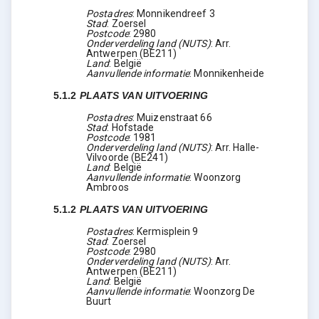
Postadres
:
Monnikendreef 3
Stad
:
Zoersel
Postcode
:
2980
Onderverdeling land (NUTS)
:
Arr.
Antwerpen
(
BE211
)
Land
:
België
Aanvullende informatie
:
Monnikenheide
5.1.2
PLAATS VAN UITVOERING
Postadres
:
Muizenstraat 66
Stad
:
Hofstade
Postcode
:
1981
Onderverdeling land (NUTS)
:
Arr. Halle-
Vilvoorde
(
BE241
)
Land
:
België
Aanvullende informatie
:
Woonzorg
Ambroos
5.1.2
PLAATS VAN UITVOERING
Postadres
:
Kermisplein 9
Stad
:
Zoersel
Postcode
:
2980
Onderverdeling land (NUTS)
:
Arr.
Antwerpen
(
BE211
)
Land
:
België
Aanvullende informatie
:
Woonzorg De
Buurt