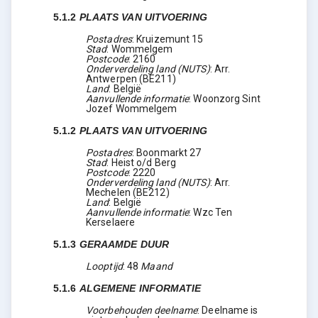
5.1.2
PLAATS VAN UITVOERING
Postadres
:
Kruizemunt 15
Stad
:
Wommelgem
Postcode
:
2160
Onderverdeling land (NUTS)
:
Arr.
Antwerpen
(
BE211
)
Land
:
België
Aanvullende informatie
:
Woonzorg Sint
Jozef Wommelgem
5.1.2
PLAATS VAN UITVOERING
Postadres
:
Boonmarkt 27
Stad
:
Heist o/d Berg
Postcode
:
2220
Onderverdeling land (NUTS)
:
Arr.
Mechelen
(
BE212
)
Land
:
België
Aanvullende informatie
:
Wzc Ten
Kerselaere
5.1.3
GERAAMDE DUUR
Looptijd
:
48
Maand
5.1.6
ALGEMENE INFORMATIE
Voorbehouden deelname
:
Deelname is