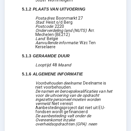
Jozef Wommelgem
5.1.2
PLAATS VAN UITVOERING
Postadres
:
Boonmarkt 27
Stad
:
Heist o/d Berg
Postcode
:
2220
Onderverdeling land (NUTS)
:
Arr.
Mechelen
(
BE212
)
Land
:
België
Aanvullende informatie
:
Wzc Ten
Kerselaere
5.1.3
GERAAMDE DUUR
Looptijd
:
48
Maand
5.1.6
ALGEMENE INFORMATIE
Voorbehouden deelname
:
Deelname is
niet voorbehouden.
De namen en beroepskwalificaties van het
voor de uitvoering van de opdracht
ingezette personeel moeten worden
vermeld
:
Niet vereist
Aanbestedingsproject dat niet uit EU-
fondsen wordt gefinancierd
De aanbesteding valt onder de
Overeenkomst inzake
overheidsopdrachten (GPA)
:
neen