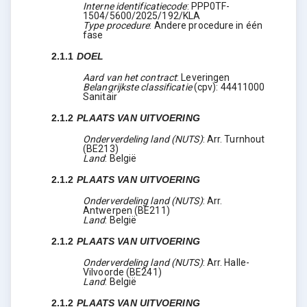
Interne identificatiecode
:
PPP0TF-
1504/5600/2025/192/KLA
Type procedure
:
Andere procedure in één
fase
2.1.1
DOEL
Aard van het contract
:
Leveringen
Belangrijkste classificatie
(
cpv
):
44411000
Sanitair
2.1.2
PLAATS VAN UITVOERING
Onderverdeling land (NUTS)
:
Arr. Turnhout
(
BE213
)
Land
:
België
2.1.2
PLAATS VAN UITVOERING
Onderverdeling land (NUTS)
:
Arr.
Antwerpen
(
BE211
)
Land
:
België
2.1.2
PLAATS VAN UITVOERING
Onderverdeling land (NUTS)
:
Arr. Halle-
Vilvoorde
(
BE241
)
Land
:
België
2.1.2
PLAATS VAN UITVOERING