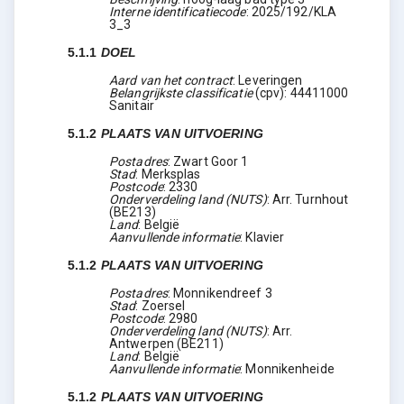
Interne identificatiecode
:
2025/192/KLA
3_3
5.1.1
DOEL
Aard van het contract
:
Leveringen
Belangrijkste classificatie
(
cpv
):
44411000
Sanitair
5.1.2
PLAATS VAN UITVOERING
Postadres
:
Zwart Goor 1
Stad
:
Merksplas
Postcode
:
2330
Onderverdeling land (NUTS)
:
Arr. Turnhout
(
BE213
)
Land
:
België
Aanvullende informatie
:
Klavier
5.1.2
PLAATS VAN UITVOERING
Postadres
:
Monnikendreef 3
Stad
:
Zoersel
Postcode
:
2980
Onderverdeling land (NUTS)
:
Arr.
Antwerpen
(
BE211
)
Land
:
België
Aanvullende informatie
:
Monnikenheide
5.1.2
PLAATS VAN UITVOERING