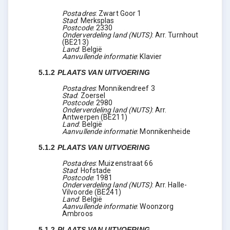
Postadres
:
Zwart Goor 1
Stad
:
Merksplas
Postcode
:
2330
Onderverdeling land (NUTS)
:
Arr. Turnhout
(
BE213
)
Land
:
België
Aanvullende informatie
:
Klavier
5.1.2
PLAATS VAN UITVOERING
Postadres
:
Monnikendreef 3
Stad
:
Zoersel
Postcode
:
2980
Onderverdeling land (NUTS)
:
Arr.
Antwerpen
(
BE211
)
Land
:
België
Aanvullende informatie
:
Monnikenheide
5.1.2
PLAATS VAN UITVOERING
Postadres
:
Muizenstraat 66
Stad
:
Hofstade
Postcode
:
1981
Onderverdeling land (NUTS)
:
Arr. Halle-
Vilvoorde
(
BE241
)
Land
:
België
Aanvullende informatie
:
Woonzorg
Ambroos
5.1.2
PLAATS VAN UITVOERING