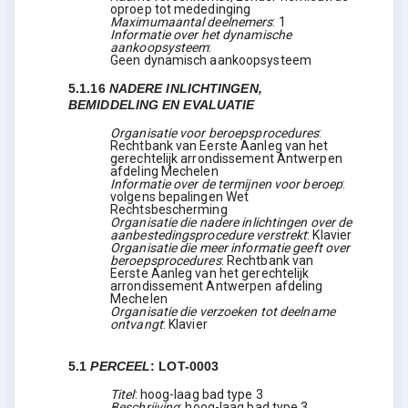
oproep tot mededinging
Maximumaantal deelnemers
:
1
Informatie over het dynamische
aankoopsysteem
:
Geen dynamisch aankoopsysteem
5.1.16
NADERE INLICHTINGEN,
BEMIDDELING EN EVALUATIE
Organisatie voor beroepsprocedures
:
Rechtbank van Eerste Aanleg van het
gerechtelijk arrondissement Antwerpen
afdeling Mechelen
Informatie over de termijnen voor beroep
:
volgens bepalingen Wet
Rechtsbescherming
Organisatie die nadere inlichtingen over de
aanbestedingsprocedure verstrekt
:
Klavier
Organisatie die meer informatie geeft over
beroepsprocedures
:
Rechtbank van
Eerste Aanleg van het gerechtelijk
arrondissement Antwerpen afdeling
Mechelen
Organisatie die verzoeken tot deelname
ontvangt
:
Klavier
5.1
PERCEEL
:
LOT-0003
Titel
:
hoog-laag bad type 3
Beschrijving
:
hoog-laag bad type 3