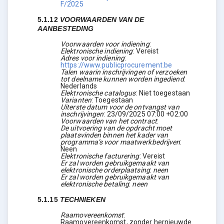
F/2025
5.1.12
VOORWAARDEN VAN DE
AANBESTEDING
Voorwaarden voor indiening
:
Elektronische indiening
:
Vereist
Adres voor indiening
:
https://www.publicprocurement.be
Talen waarin inschrijvingen of verzoeken
tot deelname kunnen worden ingediend
:
Nederlands
Elektronische catalogus
:
Niet toegestaan
Varianten
:
Toegestaan
Uiterste datum voor de ontvangst van
inschrijvingen
:
23/09/2025
07:00 +02:00
Voorwaarden van het contract
:
De uitvoering van de opdracht moet
plaatsvinden binnen het kader van
programma’s voor maatwerkbedrijven
:
Neen
Elektronische facturering
:
Vereist
Er zal worden gebruikgemaakt van
elektronische orderplaatsing
:
neen
Er zal worden gebruikgemaakt van
elektronische betaling
:
neen
5.1.15
TECHNIEKEN
Raamovereenkomst
:
Raamovereenkomst, zonder hernieuwde