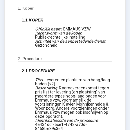
1.
Koper
1.1
KOPER
Officiële naam
:
EMMAUS VZW
Rechtsvorm van de koper
:
Publiekrechtelijke instelling
Activiteit van de aanbestedende dienst
:
Gezondheid
2.
Procedure
2.1
PROCEDURE
Titel
:
Leveren en plaatsen van hoog/laag
baden (v2)
Beschrijving
:
Raamovereenkomst tegen
prijslijst ter levering (en plaatsing) van
meerdere types hoog-laag baden voor
Emmaüs vzw, voornamelijk de
voorzieningen Klavier, Monnikenheide &
Woonzorg. Andere voorzieningen onder
Emmaüs vzw mogen ook inschrijven op
deze opdracht.
Identificatiecode van de procedure
:
4e434dcf-6ce1-4743-a70d-
8458be89c3e4