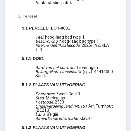
Aanbestedingsstuk
5.
Perceel
5.1
PERCEEL
:
LOT-0001
Titel
:
hoog-laag bad type 1
Beschrijving
:
hoog-laag bad type 1
Interne identificatiecode
:
2025/192/KLA
1_1
5.1.1
DOEL
Aard van het contract
:
Leveringen
Belangrijkste classificatie
(
cpv
):
44411000
Sanitair
5.1.2
PLAATS VAN UITVOERING
Postadres
:
Zwart Goor 1
Stad
:
Merksplas
Postcode
:
2330
Onderverdeling land (NUTS)
:
Arr. Turnhout
(
BE213
)
Land
:
België
Aanvullende informatie
:
Klavier
5.1.2
PLAATS VAN UITVOERING