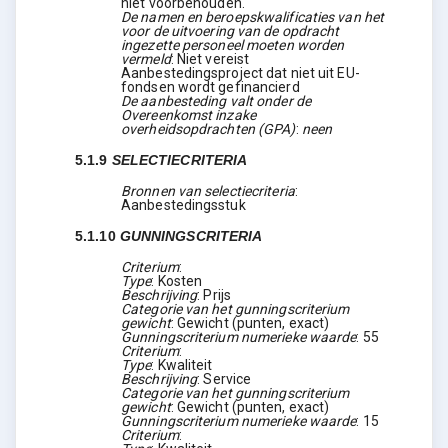
niet voorbehouden.
De namen en beroepskwalificaties van het
voor de uitvoering van de opdracht
ingezette personeel moeten worden
vermeld
:
Niet vereist
Aanbestedingsproject dat niet uit EU-
fondsen wordt gefinancierd
De aanbesteding valt onder de
Overeenkomst inzake
overheidsopdrachten (GPA)
:
neen
5.1.9
SELECTIECRITERIA
Bronnen van selectiecriteria
:
Aanbestedingsstuk
5.1.10
GUNNINGSCRITERIA
Criterium
:
Type
:
Kosten
Beschrijving
:
Prijs
Categorie van het gunningscriterium
gewicht
:
Gewicht (punten, exact)
Gunningscriterium numerieke waarde
:
55
Criterium
:
Type
:
Kwaliteit
Beschrijving
:
Service
Categorie van het gunningscriterium
gewicht
:
Gewicht (punten, exact)
Gunningscriterium numerieke waarde
:
15
Criterium
: