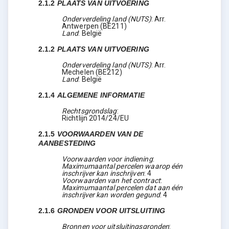
2.1.2
PLAATS VAN UITVOERING
Onderverdeling land (NUTS)
:
Arr.
Antwerpen
(
BE211
)
Land
:
België
2.1.2
PLAATS VAN UITVOERING
Onderverdeling land (NUTS)
:
Arr.
Mechelen
(
BE212
)
Land
:
België
2.1.4
ALGEMENE INFORMATIE
Rechtsgrondslag
:
Richtlijn 2014/24/EU
2.1.5
VOORWAARDEN VAN DE
AANBESTEDING
Voorwaarden voor indiening
:
Maximumaantal percelen waarop één
inschrijver kan inschrijven
:
4
Voorwaarden van het contract
:
Maximumaantal percelen dat aan één
inschrijver kan worden gegund
:
4
2.1.6
GRONDEN VOOR UITSLUITING
Bronnen voor uitsluitingsgronden
: