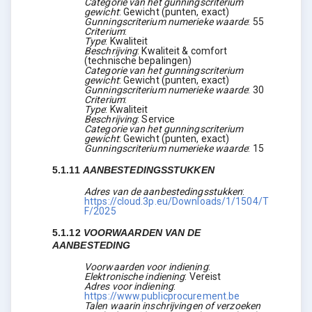
Categorie van het gunningscriterium
gewicht
:
Gewicht (punten, exact)
Gunningscriterium numerieke waarde
:
55
Criterium
:
Type
:
Kwaliteit
Beschrijving
:
Kwaliteit & comfort
(technische bepalingen)
Categorie van het gunningscriterium
gewicht
:
Gewicht (punten, exact)
Gunningscriterium numerieke waarde
:
30
Criterium
:
Type
:
Kwaliteit
Beschrijving
:
Service
Categorie van het gunningscriterium
gewicht
:
Gewicht (punten, exact)
Gunningscriterium numerieke waarde
:
15
5.1.11
AANBESTEDINGSSTUKKEN
Adres van de aanbestedingsstukken
:
https://cloud.3p.eu/Downloads/1/1504/T
F/2025
5.1.12
VOORWAARDEN VAN DE
AANBESTEDING
Voorwaarden voor indiening
:
Elektronische indiening
:
Vereist
Adres voor indiening
:
https://www.publicprocurement.be
Talen waarin inschrijvingen of verzoeken