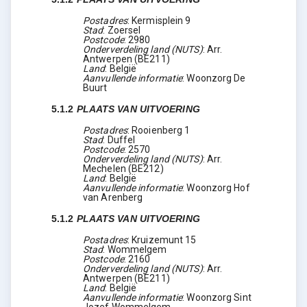
Postadres
:
Kermisplein 9
Stad
:
Zoersel
Postcode
:
2980
Onderverdeling land (NUTS)
:
Arr.
Antwerpen
(
BE211
)
Land
:
België
Aanvullende informatie
:
Woonzorg De
Buurt
5.1.2
PLAATS VAN UITVOERING
Postadres
:
Rooienberg 1
Stad
:
Duffel
Postcode
:
2570
Onderverdeling land (NUTS)
:
Arr.
Mechelen
(
BE212
)
Land
:
België
Aanvullende informatie
:
Woonzorg Hof
van Arenberg
5.1.2
PLAATS VAN UITVOERING
Postadres
:
Kruizemunt 15
Stad
:
Wommelgem
Postcode
:
2160
Onderverdeling land (NUTS)
:
Arr.
Antwerpen
(
BE211
)
Land
:
België
Aanvullende informatie
:
Woonzorg Sint