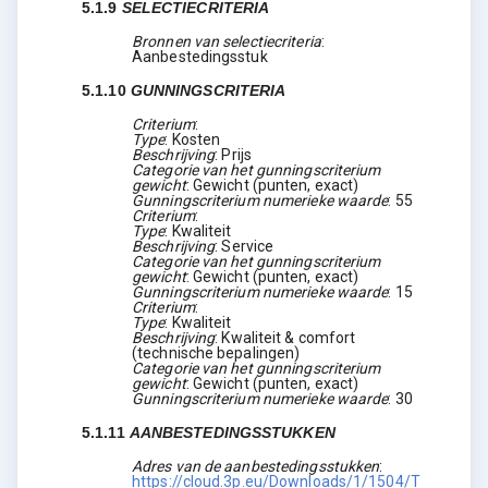
5.1.9
SELECTIECRITERIA
Bronnen van selectiecriteria
:
Aanbestedingsstuk
5.1.10
GUNNINGSCRITERIA
Criterium
:
Type
:
Kosten
Beschrijving
:
Prijs
Categorie van het gunningscriterium
gewicht
:
Gewicht (punten, exact)
Gunningscriterium numerieke waarde
:
55
Criterium
:
Type
:
Kwaliteit
Beschrijving
:
Service
Categorie van het gunningscriterium
gewicht
:
Gewicht (punten, exact)
Gunningscriterium numerieke waarde
:
15
Criterium
:
Type
:
Kwaliteit
Beschrijving
:
Kwaliteit & comfort
(technische bepalingen)
Categorie van het gunningscriterium
gewicht
:
Gewicht (punten, exact)
Gunningscriterium numerieke waarde
:
30
5.1.11
AANBESTEDINGSSTUKKEN
Adres van de aanbestedingsstukken
:
https://cloud.3p.eu/Downloads/1/1504/T