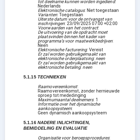
tot deelname kunnen worden ingediend
:
Nederlands
Elektronische catalogus
:
Niet toegestaan
Varianten
:
Toegestaan
Uiterste datum voor de ontvangst van
inschrijvingen
:
23/09/2025
07:00 +02:00
Voorwaarden van het contract
:
De uitvoering van de opdracht moet
plaatsvinden binnen het kader van
programma’s voor maatwerkbedrijven
:
Neen
Elektronische facturering
:
Vereist
Er zal worden gebruikgemaakt van
elektronische orderplaatsing
:
neen
Er zal worden gebruikgemaakt van
elektronische betaling
:
neen
5.1.15
TECHNIEKEN
Raamovereenkomst
:
Raamovereenkomst, zonder hernieuwde
oproep tot mededinging
Maximumaantal deelnemers
:
1
Informatie over het dynamische
aankoopsysteem
:
Geen dynamisch aankoopsysteem
5.1.16
NADERE INLICHTINGEN,
BEMIDDELING EN EVALUATIE
Organisatie voor beroepsprocedures
: