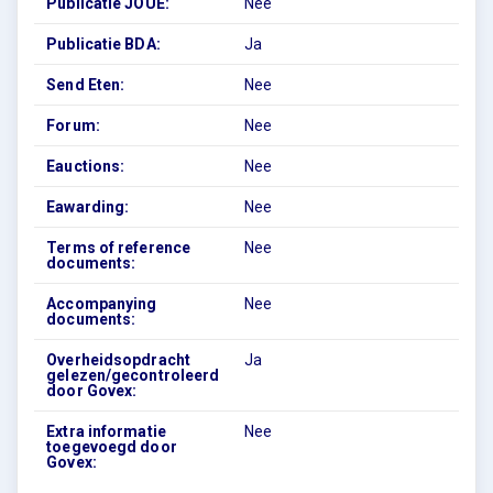
Publicatie JOUE:
Nee
Publicatie BDA:
Ja
Send Eten:
Nee
Forum:
Nee
Eauctions:
Nee
Eawarding:
Nee
Terms of reference
Nee
documents:
Accompanying
Nee
documents:
Overheidsopdracht
Ja
gelezen/gecontroleerd
door Govex:
Extra informatie
Nee
toegevoegd door
Govex: