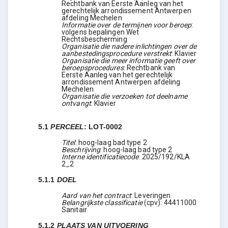
Rechtbank van Eerste Aanleg van het
gerechtelijk arrondissement Antwerpen
afdeling Mechelen
Informatie over de termijnen voor beroep
:
volgens bepalingen Wet
Rechtsbescherming
Organisatie die nadere inlichtingen over de
aanbestedingsprocedure verstrekt
:
Klavier
Organisatie die meer informatie geeft over
beroepsprocedures
:
Rechtbank van
Eerste Aanleg van het gerechtelijk
arrondissement Antwerpen afdeling
Mechelen
Organisatie die verzoeken tot deelname
ontvangt
:
Klavier
5.1
PERCEEL
:
LOT-0002
Titel
:
hoog-laag bad type 2
Beschrijving
:
hoog-laag bad type 2
Interne identificatiecode
:
2025/192/KLA
2_2
5.1.1
DOEL
Aard van het contract
:
Leveringen
Belangrijkste classificatie
(
cpv
):
44411000
Sanitair
5.1.2
PLAATS VAN UITVOERING