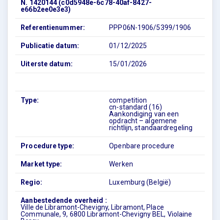
N. 1420144 (c0d5948e-6c78-40af-8427-
e66b2ee0e3e3)
Referentienummer:
PPP06N-1906/5399/1906
Publicatie datum:
01/12/2025
Uiterste datum:
15/01/2026
Type:
competition
cn-standard (16)
Aankondiging van een
opdracht – algemene
richtlijn, standaardregeling
Procedure type:
Openbare procedure
Market type:
Werken
Regio:
Luxemburg (België)
Aanbestedende overheid :
Ville de Libramont-Chevigny, Libramont, Place
Communale, 9, 6800 Libramont-Chevigny BEL, Violaine