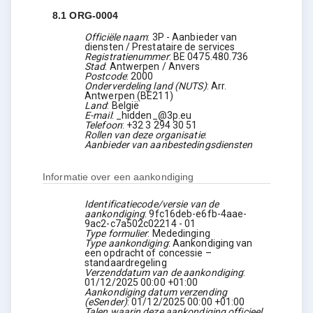
8.1
ORG-0004
Officiële naam
:
3P - Aanbieder van
diensten / Prestataire de services
Registratienummer
:
BE 0475.480.736
Stad
:
Antwerpen / Anvers
Postcode
:
2000
Onderverdeling land (NUTS)
:
Arr.
Antwerpen
(
BE211
)
Land
:
België
E-mail
:
_hidden_@3p.eu
Telefoon
:
+32 3 294 30 51
Rollen van deze organisatie
:
Aanbieder van aanbestedingsdiensten
Informatie over een aankondiging
Identificatiecode/versie van de
aankondiging
:
9fc16deb-e6fb-4aae-
9ac2-c7a502c02214
-
01
Type formulier
:
Mededinging
Type aankondiging
:
Aankondiging van
een opdracht of concessie –
standaardregeling
Verzenddatum van de aankondiging
:
01/12/2025
00:00 +01:00
Aankondiging datum verzending
(eSender)
:
01/12/2025
00:00 +01:00
Talen waarin deze aankondiging officieel