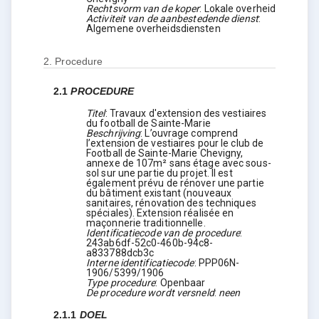
Rechtsvorm van de koper
:
Lokale overheid
Activiteit van de aanbestedende dienst
:
Algemene overheidsdiensten
2.
Procedure
2.1
PROCEDURE
Titel
:
Travaux d'extension des vestiaires
du football de Sainte-Marie
Beschrijving
:
L’ouvrage comprend
l’extension de vestiaires pour le club de
Football de Sainte-Marie Chevigny,
annexe de 107m² sans étage avec sous-
sol sur une partie du projet. Il est
également prévu de rénover une partie
du bâtiment existant (nouveaux
sanitaires, rénovation des techniques
spéciales). Extension réalisée en
maçonnerie traditionnelle.
Identificatiecode van de procedure
:
243ab6df-52c0-460b-94c8-
a833788dcb3c
Interne identificatiecode
:
PPP06N-
1906/5399/1906
Type procedure
:
Openbaar
De procedure wordt versneld
:
neen
2.1.1
DOEL