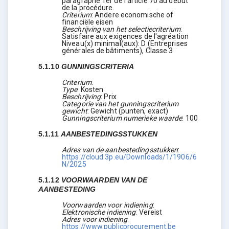
paragraphe 1er de l'article 70 au début
de la procédure.
Criterium
:
Andere economische of
financiële eisen
Beschrijving van het selectiecriterium
:
Satisfaire aux exigences de l'agréation
Niveau(x) minimal(aux): D (Entreprises
générales de bâtiments), Classe 3
5.1.10
GUNNINGSCRITERIA
Criterium
:
Type
:
Kosten
Beschrijving
:
Prix
Categorie van het gunningscriterium
gewicht
:
Gewicht (punten, exact)
Gunningscriterium numerieke waarde
:
100
5.1.11
AANBESTEDINGSSTUKKEN
Adres van de aanbestedingsstukken
:
https://cloud.3p.eu/Downloads/1/1906/6
N/2025
5.1.12
VOORWAARDEN VAN DE
AANBESTEDING
Voorwaarden voor indiening
:
Elektronische indiening
:
Vereist
Adres voor indiening
:
https://www.publicprocurement.be