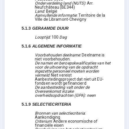
Onderverdeling land (NUTS)
:
Arr.
Neufchâteau
(
BE344
)
Land
:
België
Aanvullende informatie
:
Territoire de la
Ville de Libramont-Chevigny
5.1.3
GERAAMDE DUUR
Looptijd
:
100
Dag
5.1.6
ALGEMENE INFORMATIE
Voorbehouden deelname
:
Deelname is
niet voorbehouden.
De namen en beroepskwalificaties van het
voor de uitvoering van de opdracht
ingezette personeel moeten worden
vermeld
:
Niet vereist
Aanbestedingsproject dat niet uit EU-
fondsen wordt gefinancierd
De aanbesteding valt onder de
Overeenkomst inzake
overheidsopdrachten (GPA)
:
neen
5.1.9
SELECTIECRITERIA
Bronnen van selectiecriteria
:
Aankondiging
Criterium
:
Andere economische of
financiële eisen