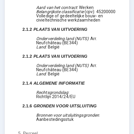
Aard van het contract
:
Werken
Belangrijkste classificatie
(
cpv
):
45200000
Volledige of gedeeltelijke bouw- en
civieltechnische werkzaamheden
2.1.2
PLAATS VAN UITVOERING
Onderverdeling land (NUTS)
:
Arr.
Neufchâteau
(
BE344
)
Land
:
België
2.1.2
PLAATS VAN UITVOERING
Onderverdeling land (NUTS)
:
Arr.
Neufchâteau
(
BE344
)
Land
:
België
2.1.4
ALGEMENE INFORMATIE
Rechtsgrondslag
:
Richtlijn 2014/24/EU
2.1.6
GRONDEN VOOR UITSLUITING
Bronnen voor uitsluitingsgronden
:
Aanbestedingsstuk
5.
Perceel