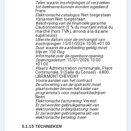
Talen waarin inschrijvingen of verzoeken
tot deelname kunnen worden ingediend
:
Frans
Elektronische catalogus
:
Niet toegestaan
Varianten
:
Niet toegestaan
Beschrijving van de financiële garantie
:
Cautionnement (5 % du montant initial du
marché (hors TVA), arrondi à la dizaine
supérieure)
Uiterste datum voor de ontvangst van
inschrijvingen
:
15/01/2026
10:00 +01:00
Duur waarin de aanbieding geldig moet
blijven
:
150
Dag
Informatie over de openbare opening
:
Openingsdatum
:
15/01/2026
10:00
+01:00
Plaats
:
Administration communale, Place
Communale, 9 (Salle du Conseil) - 6800
LIBRAMONT-CHEVIGNY
Voorwaarden van het contract
:
De uitvoering van de opdracht moet
plaatsvinden binnen het kader van
programma’s voor maatwerkbedrijven
:
Neen
Elektronische facturering
:
Vereist
Er zal worden gebruikgemaakt van
elektronische orderplaatsing
:
neen
Er zal worden gebruikgemaakt van
elektronische betaling
:
neen
5.1.15
TECHNIEKEN