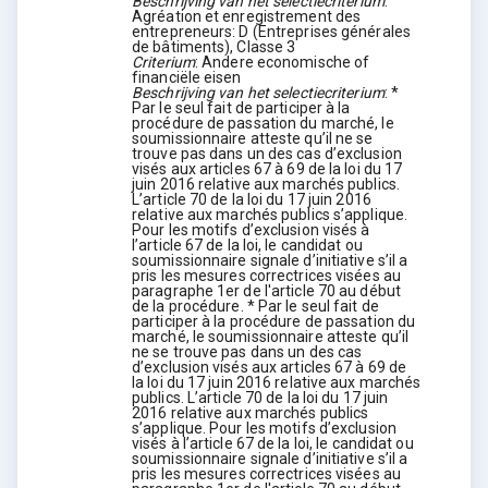
Beschrijving van het selectiecriterium
:
Agréation et enregistrement des
entrepreneurs: D (Entreprises générales
de bâtiments), Classe 3
Criterium
:
Andere economische of
financiële eisen
Beschrijving van het selectiecriterium
:
*
Par le seul fait de participer à la
procédure de passation du marché, le
soumissionnaire atteste qu’il ne se
trouve pas dans un des cas d’exclusion
visés aux articles 67 à 69 de la loi du 17
juin 2016 relative aux marchés publics.
L’article 70 de la loi du 17 juin 2016
relative aux marchés publics s’applique.
Pour les motifs d’exclusion visés à
l’article 67 de la loi, le candidat ou
soumissionnaire signale d’initiative s’il a
pris les mesures correctrices visées au
paragraphe 1er de l'article 70 au début
de la procédure. * Par le seul fait de
participer à la procédure de passation du
marché, le soumissionnaire atteste qu’il
ne se trouve pas dans un des cas
d’exclusion visés aux articles 67 à 69 de
la loi du 17 juin 2016 relative aux marchés
publics. L’article 70 de la loi du 17 juin
2016 relative aux marchés publics
s’applique. Pour les motifs d’exclusion
visés à l’article 67 de la loi, le candidat ou
soumissionnaire signale d’initiative s’il a
pris les mesures correctrices visées au