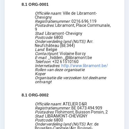
8.1
ORG-0001
Officiële naam
:
Ville de Libramont-
Chevigny
Registratienummer
:
0216.696.119
Postadres
:
Libramont, Place Communale,
9
Stad
:
Libramont-Chevigny
Postcode
:
6800
Onderverdeling land (NUTS)
:
Arr.
Neufchâteau
(
BE344
)
Land
:
België
Contactpunt
:
Violaine Borcy
E-mail
:
_hidden_@libramont.be
Telefoon
:
+32 61510160
Internetadres
:
http://www.libramont.be/
Rollen van deze organisatie
:
Koper
Organisatie die verzoeken tot deelname
ontvangt
8.1
ORG-0002
Officiële naam
:
ATELIER D&R
Registratienummer
:
BE 0473.494.909
Postadres
:
Flohimont, Buisson Ponsin, 2
Stad
:
LIBRAMONT-CHEVIGNY
Postcode
:
6800
Onderverdeling land (NUTS)
:
Arr. de
Bruxelles-Capitale/Arr. Brussel-