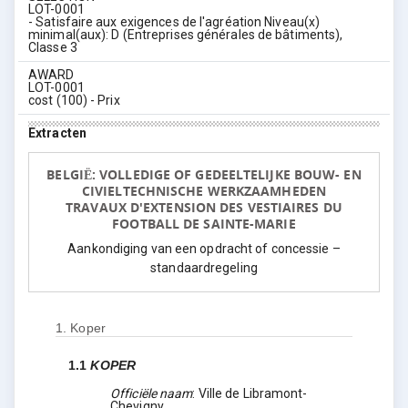
LOT-0001
- Satisfaire aux exigences de l'agréation Niveau(x)
minimal(aux): D (Entreprises générales de bâtiments),
Classe 3
AWARD
LOT-0001
cost (100) - Prix
Extracten
BELGIË: VOLLEDIGE OF GEDEELTELIJKE BOUW- EN
CIVIELTECHNISCHE WERKZAAMHEDEN
TRAVAUX D'EXTENSION DES VESTIAIRES DU
FOOTBALL DE SAINTE-MARIE
Aankondiging van een opdracht of concessie –
standaardregeling
1.
Koper
1.1
KOPER
Officiële naam
:
Ville de Libramont-
Chevigny