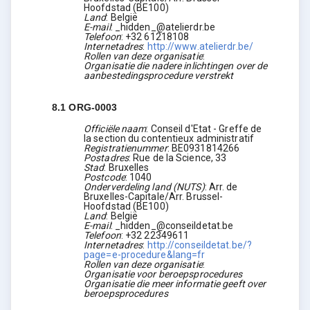
Hoofdstad
(
BE100
)
Land
:
België
E-mail
:
_hidden_@atelierdr.be
Telefoon
:
+32 61218108
Internetadres
:
http://www.atelierdr.be/
Rollen van deze organisatie
:
Organisatie die nadere inlichtingen over de
aanbestedingsprocedure verstrekt
8.1
ORG-0003
Officiële naam
:
Conseil d'Etat - Greffe de
la section du contentieux administratif
Registratienummer
:
BE0931814266
Postadres
:
Rue de la Science, 33
Stad
:
Bruxelles
Postcode
:
1040
Onderverdeling land (NUTS)
:
Arr. de
Bruxelles-Capitale/Arr. Brussel-
Hoofdstad
(
BE100
)
Land
:
België
E-mail
:
_hidden_@conseildetat.be
Telefoon
:
+32 22349611
Internetadres
:
http://conseildetat.be/?
page=e-procedure&lang=fr
Rollen van deze organisatie
:
Organisatie voor beroepsprocedures
Organisatie die meer informatie geeft over
beroepsprocedures