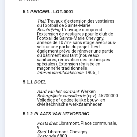
5.1
PERCEEL
:
LOT-0001
Titel
:
Travaux d'extension des vestiaires
du football de Sainte-Marie
Beschrijving
:
L’ouvrage comprend
l’extension de vestiaires pour le club de
Football de Sainte-Marie Chevigny,
annexe de 107m² sans étage avec sous-
sol sur une partie du projet. Il est
également prévu de rénover une partie
du bâtiment existant (nouveaux
sanitaires, rénovation des techniques
spéciales). Extension réalisée en
maçonnerie traditionnelle.
Interne identificatiecode
:
1906_1
5.1.1
DOEL
Aard van het contract
:
Werken
Belangrijkste classificatie
(
cpv
):
45200000
Volledige of gedeeltelijke bouw- en
civieltechnische werkzaamheden
5.1.2
PLAATS VAN UITVOERING
Postadres
:
Libramont, Place communale,
9
Stad
:
Libramont-Chevigny
Postcode
:
6800