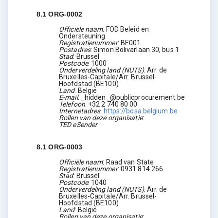
8.1
ORG-0002
Officiële naam
:
FOD Beleid en
Ondersteuning
Registratienummer
:
BE001
Postadres
:
Simon Bolivarlaan 30, bus 1
Stad
:
Brussel
Postcode
:
1000
Onderverdeling land (NUTS)
:
Arr. de
Bruxelles-Capitale/Arr. Brussel-
Hoofdstad
(
BE100
)
Land
:
België
E-mail
:
_hidden_@publicprocurement.be
Telefoon
:
+32 2 740 80 00
Internetadres
:
https://bosa.belgium.be
Rollen van deze organisatie
:
TED eSender
8.1
ORG-0003
Officiële naam
:
Raad van State
Registratienummer
:
0931.814.266
Stad
:
Brussel
Postcode
:
1040
Onderverdeling land (NUTS)
:
Arr. de
Bruxelles-Capitale/Arr. Brussel-
Hoofdstad
(
BE100
)
Land
:
België
Rollen van deze organisatie
: