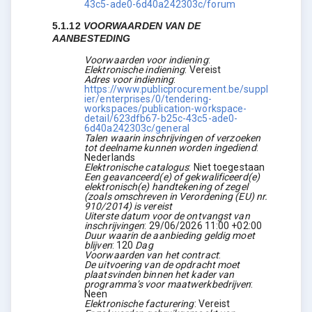
43c5-ade0-6d40a242303c/forum
5.1.12
VOORWAARDEN VAN DE
AANBESTEDING
Voorwaarden voor indiening
:
Elektronische indiening
:
Vereist
Adres voor indiening
:
https://www.publicprocurement.be/suppl
ier/enterprises/0/tendering-
workspaces/publication-workspace-
detail/623dfb67-b25c-43c5-ade0-
6d40a242303c/general
Talen waarin inschrijvingen of verzoeken
tot deelname kunnen worden ingediend
:
Nederlands
Elektronische catalogus
:
Niet toegestaan
Een geavanceerd(e) of gekwalificeerd(e)
elektronisch(e) handtekening of zegel
(zoals omschreven in Verordening (EU) nr.
910/2014) is vereist
Uiterste datum voor de ontvangst van
inschrijvingen
:
29/06/2026
11:00 +02:00
Duur waarin de aanbieding geldig moet
blijven
:
120
Dag
Voorwaarden van het contract
:
De uitvoering van de opdracht moet
plaatsvinden binnen het kader van
programma’s voor maatwerkbedrijven
:
Neen
Elektronische facturering
:
Vereist