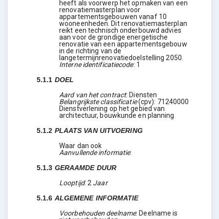
heeft als voorwerp het opmaken van een
renovatiemasterplan voor
appartementsgebouwen vanaf 10
wooneenheden. Dit renovatiemasterplan
reikt een technisch onderbouwd advies
aan voor de grondige energetische
renovatie van een appartementsgebouw
in de richting van de
langetermijnrenovatiedoelstelling 2050.
Interne identificatiecode
:
1
5.1.1
DOEL
Aard van het contract
:
Diensten
Belangrijkste classificatie
(
cpv
):
71240000
Dienstverlening op het gebied van
architectuur, bouwkunde en planning
5.1.2
PLAATS VAN UITVOERING
Waar dan ook
Aanvullende informatie
:
5.1.3
GERAAMDE DUUR
Looptijd
:
2
Jaar
5.1.6
ALGEMENE INFORMATIE
Voorbehouden deelname
:
Deelname is