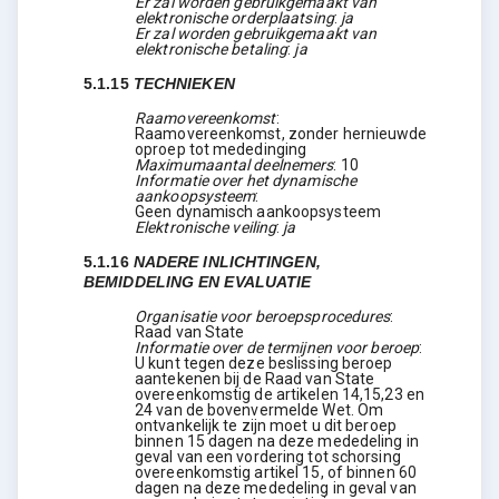
Er zal worden gebruikgemaakt van
elektronische orderplaatsing
:
ja
Er zal worden gebruikgemaakt van
elektronische betaling
:
ja
5.1.15
TECHNIEKEN
Raamovereenkomst
:
Raamovereenkomst, zonder hernieuwde
oproep tot mededinging
Maximumaantal deelnemers
:
10
Informatie over het dynamische
aankoopsysteem
:
Geen dynamisch aankoopsysteem
Elektronische veiling
:
ja
5.1.16
NADERE INLICHTINGEN,
BEMIDDELING EN EVALUATIE
Organisatie voor beroepsprocedures
:
Raad van State
Informatie over de termijnen voor beroep
:
U kunt tegen deze beslissing beroep
aantekenen bij de Raad van State
overeenkomstig de artikelen 14,15,23 en
24 van de bovenvermelde Wet. Om
ontvankelijk te zijn moet u dit beroep
binnen 15 dagen na deze mededeling in
geval van een vordering tot schorsing
overeenkomstig artikel 15, of binnen 60
dagen na deze mededeling in geval van