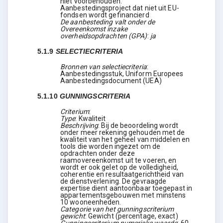
niet voorbehouden.
Aanbestedingsproject dat niet uit EU-
fondsen wordt gefinancierd
De aanbesteding valt onder de
Overeenkomst inzake
overheidsopdrachten (GPA)
:
ja
5.1.9
SELECTIECRITERIA
Bronnen van selectiecriteria
:
Aanbestedingsstuk, Uniform Europees
Aanbestedingsdocument (UEA)
5.1.10
GUNNINGSCRITERIA
Criterium
:
Type
:
Kwaliteit
Beschrijving
:
Bij de beoordeling wordt
onder meer rekening gehouden met de
kwaliteit van het geheel van middelen en
tools die worden ingezet om de
opdrachten onder deze
raamovereenkomst uit te voeren, en
wordt er ook gelet op de volledigheid,
coherentie en resultaatgerichtheid van
de dienstverlening. De gevraagde
expertise dient aantoonbaar toegepast in
appartementsgebouwen met minstens
10 wooneenheden.
Categorie van het gunningscriterium
gewicht
:
Gewicht (percentage, exact)