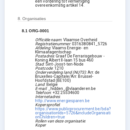
een vordering tot vernietiging
overeenkomstig artikel 14.
8.
Organisaties
8.1
ORG-0001
Officiële naam
:
Vlaamse Overheid
Registratienummer
:
0316380841_5726
Afdeling
:
Vlaams Energie- en
Klimaatagentschap
Postadres
:
Graaf De Ferrarisgebouw -
Koning Albert II-laan 15 bus 460
Stad
:
Sint-Joost-ten-Node
Postcode
:
1210
Onderverdeling land (NUTS)
:
Arr. de
Bruxelles-Capitale/Arr. Brussel-
Hoofdstad
(
BE100
)
Land
:
België
E-mail
:
_hidden_@vlaanderen.be
Telefoon
:
+32 25534600
Internetadres
:
http://www.energiesparen.be
Kopersprofiel
:
https://www.publicprocurement.be/bda?
organisationIds=5726&includeOrganisati
onChildren=true
Rollen van deze organisatie
:
Koper