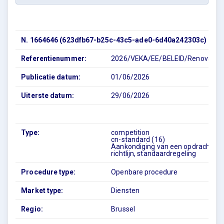
N. 1664646 (623dfb67-b25c-43c5-ade0-6d40a242303c)
Referentienummer:
2026/VEKA/EE/BELEID/Renovatiem
Publicatie datum:
01/06/2026
Uiterste datum:
29/06/2026
Type:
competition
cn-standard (16)
Aankondiging van een opdracht –
richtlijn, standaardregeling
Procedure type:
Openbare procedure
Market type:
Diensten
Regio:
Brussel