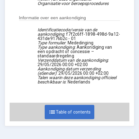
Organisatie voor beroepsprocedures
Informatie over een aankondiging
Identificatiecode/versie van de
aankondiging
:
f7f2c6ff-1898-498d-9a12-
431de9176b2c
-
01
Type formulier
:
Mededinging
Type aankondiging
:
Aankondiging van
een opdracht of concessie –
standaardregeling
Verzenddatum van de aankondiging
:
29/05/2026
00:00 +02:00
Aankondiging datum verzending
(eSender)
:
29/05/2026
00:00 +02:00
Talen waarin deze aankondiging officieel
beschikbaar is
:
Nederlands
list
Table of contents
expand_more
1. Koper