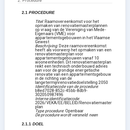
2.
Procedure
2.1
PROCEDURE
Titel
:
Raamovereenkomst voor het
opmaken van renovatiemasterplannen
op vraag van de Vereniging van Mede-
Eigenaars (VME) voor
appartementsgebouwen in het Vlaamse
Gewest
Beschrijving
:
Deze raamovereenkomst
heeft als voorwerp het opmaken van een
renovatiemasterplan voor
appartementsgebouwen vanaf 10
wooneenheden. Dit renovatiemasterplan
reikt een technisch onderbouwd advies
aan voor de grondige energetische
renovatie van een appartementsgebouw
in de richting van de
langetermijnrenovatiedoelstelling 2050
Identificatiecode van de procedure
:
b8ed7028-852c-45bb-8db9-
302050987496
Interne identificatiecode
:
2026/VEKA/EE/BELEID/Renovatiemaster
plan
Type procedure
:
Openbaar
De procedure wordt versneld
:
neen
2.1.1
DOEL