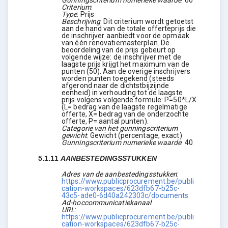
Gunningscriterium numerieke waarde
:
60
Criterium
:
Type
:
Prijs
Beschrijving
:
Dit criterium wordt getoetst
aan de hand van de totale offerteprijs die
de inschrijver aanbiedt voor de opmaak
van één renovatiemasterplan. De
beoordeling van de prijs gebeurt op
volgende wijze: de inschrijver met de
laagste prijs krijgt het maximum van de
punten (50). Aan de overige inschrijvers
worden punten toegekend (steeds
afgerond naar de dichtstbijzijnde
eenheid) in verhouding tot de laagste
prijs volgens volgende formule: P=50*L/X
(L= bedrag van de laagste regelmatige
offerte, X= bedrag van de onderzochte
offerte, P= aantal punten).
Categorie van het gunningscriterium
gewicht
:
Gewicht (percentage, exact)
Gunningscriterium numerieke waarde
:
40
5.1.11
AANBESTEDINGSSTUKKEN
Adres van de aanbestedingsstukken
:
https://www.publicprocurement.be/publi
cation-workspaces/623dfb67-b25c-
43c5-ade0-6d40a242303c/documents
Ad-hoccommunicatiekanaal
:
URL
:
https://www.publicprocurement.be/publi
cation-workspaces/623dfb67-b25c-