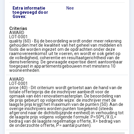
Extra informatie
Nee
toegevoegd door
Govex:
Criterias
AWARD
LOT-0001
quality (60) - Bij de beoordeling wordt onder meer rekening
gehouden met de kwaliteit van het geheel van middelen en
tools die worden ingezet om de opdrachten onder deze
raamovereenkomst uit te voeren, en wordt er ook gelet op
de volledigheid, coherentie en resultaatgerichtheid van de
dienstverlening. De gevraagde expertise dient aantoonbaar
toegepast in appartementsgebouwen met minstens 10
wooneenheden.
AWARD
LOT-0001
price (40) - Dit criterium wordt getoetst aan de hand van de
totale offerteprijs die de inschrijver aanbiedt voor de
opmaak van één renovatiemasterplan. De beoordeling van
de prijs gebeurt op volgende wijze: de inschrijver met de
laagste prijs krijgt het maximum van de punten (50). Aan de
overige inschrijvers worden punten toegekend (steeds
afgerond naar de dichtstbijzijnde eenheid) in verhouding tot
de laagste prijs volgens volgende formule: P=50*L/X (L=
bedrag van de laagste regelmatige offerte, X= bedrag van
de onderzochte offerte, P= aantal punten).