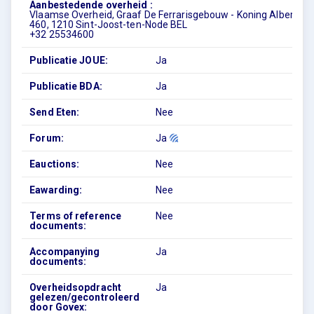
Aanbestedende overheid :
Vlaamse Overheid, Graaf De Ferrarisgebouw - Koning Albert II-l
460, 1210 Sint-Joost-ten-Node BEL
+32 25534600
Publicatie JOUE:
Ja
Publicatie BDA:
Ja
Send Eten:
Nee
Forum:
Ja
Eauctions:
Nee
Eawarding:
Nee
Terms of reference
Nee
documents:
Accompanying
Ja
documents:
Overheidsopdracht
Ja
gelezen/gecontroleerd
door Govex: