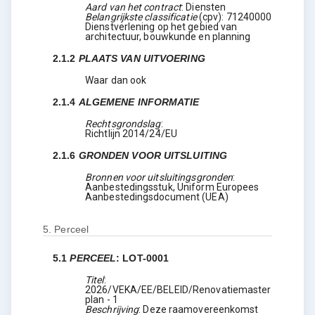
Aard van het contract
:
Diensten
Belangrijkste classificatie
(
cpv
):
71240000
Dienstverlening op het gebied van
architectuur, bouwkunde en planning
2.1.2
PLAATS VAN UITVOERING
Waar dan ook
2.1.4
ALGEMENE INFORMATIE
Rechtsgrondslag
:
Richtlijn 2014/24/EU
2.1.6
GRONDEN VOOR UITSLUITING
Bronnen voor uitsluitingsgronden
:
Aanbestedingsstuk, Uniform Europees
Aanbestedingsdocument (UEA)
5.
Perceel
5.1
PERCEEL
:
LOT-0001
Titel
:
2026/VEKA/EE/BELEID/Renovatiemaster
plan - 1
Beschrijving
:
Deze raamovereenkomst