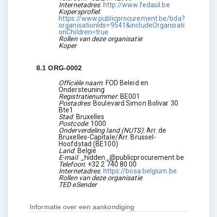
Internetadres
:
http://www.fedasil.be
Kopersprofiel
:
https://www.publicprocurement.be/bda?
organisationIds=9541&includeOrganisati
onChildren=true
Rollen van deze organisatie
:
Koper
8.1
ORG-0002
Officiële naam
:
FOD Beleid en
Ondersteuning
Registratienummer
:
BE001
Postadres
:
Boulevard Simon Bolivar 30
Bte1
Stad
:
Bruxelles
Postcode
:
1000
Onderverdeling land (NUTS)
:
Arr. de
Bruxelles-Capitale/Arr. Brussel-
Hoofdstad
(
BE100
)
Land
:
België
E-mail
:
_hidden_@publicprocurement.be
Telefoon
:
+32 2 740 80 00
Internetadres
:
https://bosa.belgium.be
Rollen van deze organisatie
:
TED eSender
Informatie over een aankondiging