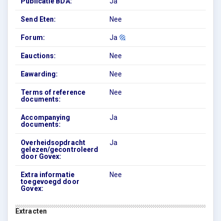
Publicatie BDA:
Ja
Send Eten:
Nee
Forum:
Ja
Eauctions:
Nee
Eawarding:
Nee
Terms of reference
Nee
documents:
Accompanying
Ja
documents:
Overheidsopdracht
Ja
gelezen/gecontroleerd
door Govex:
Extra informatie
Nee
toegevoegd door
Govex:
Extracten