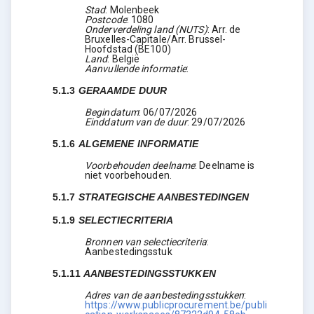
Stad
:
Molenbeek
Postcode
:
1080
Onderverdeling land (NUTS)
:
Arr. de
Bruxelles-Capitale/Arr. Brussel-
Hoofdstad
(
BE100
)
Land
:
België
Aanvullende informatie
:
5.1.3
GERAAMDE DUUR
Begindatum
:
06/07/2026
Einddatum van de duur
:
29/07/2026
5.1.6
ALGEMENE INFORMATIE
Voorbehouden deelname
:
Deelname is
niet voorbehouden.
5.1.7
STRATEGISCHE AANBESTEDINGEN
5.1.9
SELECTIECRITERIA
Bronnen van selectiecriteria
:
Aanbestedingsstuk
5.1.11
AANBESTEDINGSSTUKKEN
Adres van de aanbestedingsstukken
:
https://www.publicprocurement.be/publi