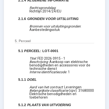
2.1.4
ALGEMENE INFORMATIE
Rechtsgrondslag
:
Richtlijn 2014/24/EU
2.1.6
GRONDEN VOOR UITSLUITING
Bronnen voor uitsluitingsgronden
:
Aanbestedingsstuk
5.
Perceel
5.1
PERCEEL
:
LOT-0001
Titel
:
FED 2026 0915 - 1
Beschrijving
:
Aankoop van elektrische
benodigdheden en accessoires voor de
technische dienst
Interne identificatiecode
:
1
5.1.1
DOEL
Aard van het contract
:
Leveringen
Belangrijkste classificatie
(
cpv
):
31680000
Elektrische benodigdheden en
toebehoren
5.1.2
PLAATS VAN UITVOERING