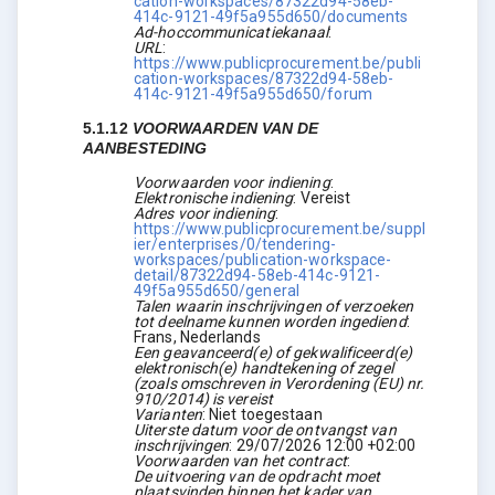
cation-workspaces/87322d94-58eb-
414c-9121-49f5a955d650/documents
Ad-hoccommunicatiekanaal
:
URL
:
https://www.publicprocurement.be/publi
cation-workspaces/87322d94-58eb-
414c-9121-49f5a955d650/forum
5.1.12
VOORWAARDEN VAN DE
AANBESTEDING
Voorwaarden voor indiening
:
Elektronische indiening
:
Vereist
Adres voor indiening
:
https://www.publicprocurement.be/suppl
ier/enterprises/0/tendering-
workspaces/publication-workspace-
detail/87322d94-58eb-414c-9121-
49f5a955d650/general
Talen waarin inschrijvingen of verzoeken
tot deelname kunnen worden ingediend
:
Frans, Nederlands
Een geavanceerd(e) of gekwalificeerd(e)
elektronisch(e) handtekening of zegel
(zoals omschreven in Verordening (EU) nr.
910/2014) is vereist
Varianten
:
Niet toegestaan
Uiterste datum voor de ontvangst van
inschrijvingen
:
29/07/2026
12:00 +02:00
Voorwaarden van het contract
:
De uitvoering van de opdracht moet
plaatsvinden binnen het kader van