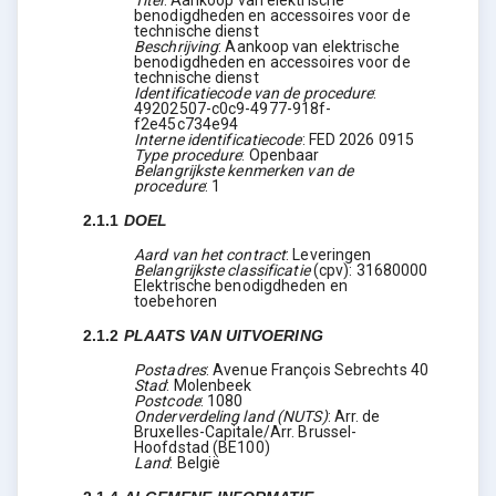
benodigdheden en accessoires voor de
technische dienst
Beschrijving
:
Aankoop van elektrische
benodigdheden en accessoires voor de
technische dienst
Identificatiecode van de procedure
:
49202507-c0c9-4977-918f-
f2e45c734e94
Interne identificatiecode
:
FED 2026 0915
Type procedure
:
Openbaar
Belangrijkste kenmerken van de
procedure
:
1
2.1.1
DOEL
Aard van het contract
:
Leveringen
Belangrijkste classificatie
(
cpv
):
31680000
Elektrische benodigdheden en
toebehoren
2.1.2
PLAATS VAN UITVOERING
Postadres
:
Avenue François Sebrechts 40
Stad
:
Molenbeek
Postcode
:
1080
Onderverdeling land (NUTS)
:
Arr. de
Bruxelles-Capitale/Arr. Brussel-
Hoofdstad
(
BE100
)
Land
:
België