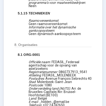
programma’s voor maatwerkbedrijven
:
Neen
5.1.15
TECHNIEKEN
Raamovereenkomst
:
Geen raamovereenkomst
Informatie over het dynamische
aankoopsysteem
:
Geen dynamisch aankoopsysteem
8.
Organisaties
8.1
ORG-0001
Officiële naam
:
FEDASIL_Federaal
agentschap voor de opvang van
asielzoekers
Registratienummer
:
0860737913_9541
Afdeling
:
FEDASIL_MOLENBEEK
Postadres
:
Avenue François Sebrechts 40
Stad
:
Molenbeek-Saint-Jean
Postcode
:
1080
Onderverdeling land (NUTS)
:
Arr. de
Bruxelles-Capitale/Arr. Brussel-
Hoofdstad
(
BE100
)
Land
:
België
E-mail
:
_hidden_@email.be
Telefoon
:
+32 24742650