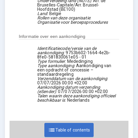
Onderverdeling land (NUTS)
:
Arr. de
Bruxelles-Capitale/Arr. Brussel-
Hoofdstad
(
BE100
)
Land
:
België
Rollen van deze organisatie
:
Organisatie voor beroepsprocedures
Informatie over een aankondiging
Identificatiecode/versie van de
aankondiging
:
9753b602-1664-4e2b-
8fe0-581830061e05
-
01
Type formulier
:
Mededinging
Type aankondiging
:
Aankondiging van
een opdracht of concessie –
standaardregeling
Verzenddatum van de aankondiging
:
07/07/2026
00:00 +02:00
Aankondiging datum verzending
(eSender)
:
07/07/2026
00:00 +02:00
Talen waarin deze aankondiging officieel
beschikbaar is
:
Nederlands
list
Table of contents