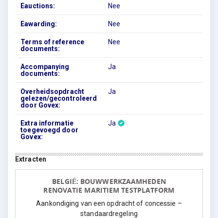
Eauctions:
Nee
Eawarding:
Nee
Terms of reference
Nee
documents:
Accompanying
Ja
documents:
Overheidsopdracht
Ja
gelezen/gecontroleerd
door Govex:
Extra informatie
Ja
toegevoegd door
Govex:
Extracten
BELGIË: BOUWWERKZAAMHEDEN
RENOVATIE MARITIEM TESTPLATFORM
Aankondiging van een opdracht of concessie –
standaardregeling