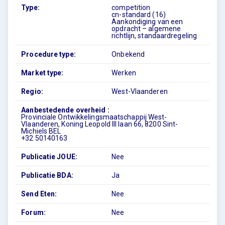
Type:
competition
cn-standard (16)
Aankondiging van een
opdracht – algemene
richtlijn, standaardregeling
Procedure type:
Onbekend
Market type:
Werken
Regio:
West-Vlaanderen
Aanbestedende overheid :
Provinciale Ontwikkelingsmaatschappij West-
Vlaanderen, Koning Leopold III laan 66, 8200 Sint-
Michiels BEL
+32 50140163
Publicatie JOUE:
Nee
Publicatie BDA:
Ja
Send Eten:
Nee
Forum:
Nee