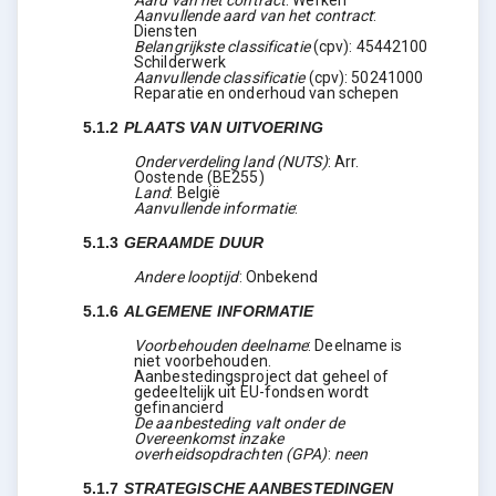
Aard van het contract
:
Werken
Aanvullende aard van het contract
:
Diensten
Belangrijkste classificatie
(
cpv
):
45442100
Schilderwerk
Aanvullende classificatie
(
cpv
):
50241000
Reparatie en onderhoud van schepen
5.1.2
PLAATS VAN UITVOERING
Onderverdeling land (NUTS)
:
Arr.
Oostende
(
BE255
)
Land
:
België
Aanvullende informatie
:
5.1.3
GERAAMDE DUUR
Andere looptijd
:
Onbekend
5.1.6
ALGEMENE INFORMATIE
Voorbehouden deelname
:
Deelname is
niet voorbehouden.
Aanbestedingsproject dat geheel of
gedeeltelijk uit EU-fondsen wordt
gefinancierd
De aanbesteding valt onder de
Overeenkomst inzake
overheidsopdrachten (GPA)
:
neen
5.1.7
STRATEGISCHE AANBESTEDINGEN