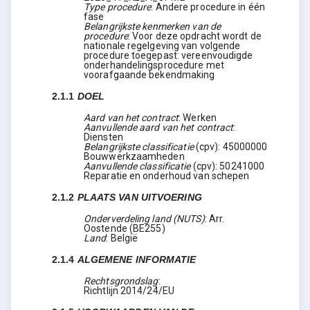
Type procedure
:
Andere procedure in één
fase
Belangrijkste kenmerken van de
procedure
:
Voor deze opdracht wordt de
nationale regelgeving van volgende
procedure toegepast: vereenvoudigde
onderhandelingsprocedure met
voorafgaande bekendmaking
2.1.1
DOEL
Aard van het contract
:
Werken
Aanvullende aard van het contract
:
Diensten
Belangrijkste classificatie
(
cpv
):
45000000
Bouwwerkzaamheden
Aanvullende classificatie
(
cpv
):
50241000
Reparatie en onderhoud van schepen
2.1.2
PLAATS VAN UITVOERING
Onderverdeling land (NUTS)
:
Arr.
Oostende
(
BE255
)
Land
:
België
2.1.4
ALGEMENE INFORMATIE
Rechtsgrondslag
:
Richtlijn 2014/24/EU