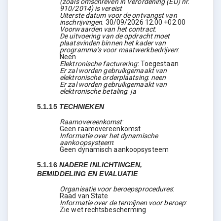
(zoals omschreven in Verordening (EU) nr.
910/2014) is vereist
Uiterste datum voor de ontvangst van
inschrijvingen
:
30/09/2026
12:00 +02:00
Voorwaarden van het contract
:
De uitvoering van de opdracht moet
plaatsvinden binnen het kader van
programma’s voor maatwerkbedrijven
:
Neen
Elektronische facturering
:
Toegestaan
Er zal worden gebruikgemaakt van
elektronische orderplaatsing
:
neen
Er zal worden gebruikgemaakt van
elektronische betaling
:
ja
5.1.15
TECHNIEKEN
Raamovereenkomst
:
Geen raamovereenkomst
Informatie over het dynamische
aankoopsysteem
:
Geen dynamisch aankoopsysteem
5.1.16
NADERE INLICHTINGEN,
BEMIDDELING EN EVALUATIE
Organisatie voor beroepsprocedures
:
Raad van State
Informatie over de termijnen voor beroep
:
Zie wet rechtsbescherming