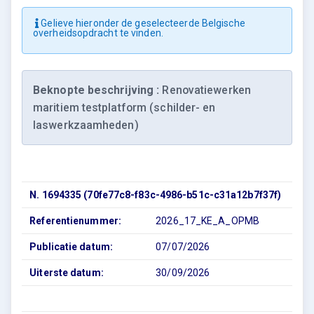
Gelieve hieronder de geselecteerde Belgische
overheidsopdracht te vinden.
Beknopte beschrijving :
Renovatiewerken
maritiem testplatform (schilder- en
laswerkzaamheden)
N. 1694335 (70fe77c8-f83c-4986-b51c-c31a12b7f37f)
Referentienummer:
2026_17_KE_A_OPMB
Publicatie datum:
07/07/2026
Uiterste datum:
30/09/2026