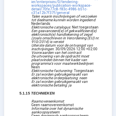
ier/enterprises/0/tendering-
workspaces/publication-workspace-
detail/70fe77c8-f83c-4986-b51c-
c31a12b7f37f/general
Talen waarin inschrijvingen of verzoeken
tot deelname kunnen worden ingediend
:
Nederlands
Elektronische catalogus
:
Niet toegestaan
Een geavanceerd(e) of gekwalificeerd(e)
elektronisch(e) handtekening of zegel
(zoals omschreven in Verordening (EU) nr.
910/2014) is vereist
Uiterste datum voor de ontvangst van
inschrijvingen
:
30/09/2026
12:00 +02:00
Voorwaarden van het contract
:
De uitvoering van de opdracht moet
plaatsvinden binnen het kader van
programma’s voor maatwerkbedrijven
:
Neen
Elektronische facturering
:
Toegestaan
Er zal worden gebruikgemaakt van
elektronische orderplaatsing
:
neen
Er zal worden gebruikgemaakt van
elektronische betaling
:
ja
5.1.15
TECHNIEKEN
Raamovereenkomst
:
Geen raamovereenkomst
Informatie over het dynamische
aankoopsysteem
:
Geen dynamisch aankoopsysteem