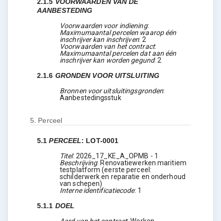
2.1.5
VOORWAARDEN VAN DE
AANBESTEDING
Voorwaarden voor indiening
:
Maximumaantal percelen waarop één
inschrijver kan inschrijven
:
2
Voorwaarden van het contract
:
Maximumaantal percelen dat aan één
inschrijver kan worden gegund
:
2
2.1.6
GRONDEN VOOR UITSLUITING
Bronnen voor uitsluitingsgronden
:
Aanbestedingsstuk
5.
Perceel
5.1
PERCEEL
:
LOT-0001
Titel
:
2026_17_KE_A_OPMB - 1
Beschrijving
:
Renovatiewerken maritiem
testplatform (eerste perceel:
schilderwerk en reparatie en onderhoud
van schepen)
Interne identificatiecode
:
1
5.1.1
DOEL