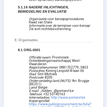
5.1.16
NADERE INLICHTINGEN,
BEMIDDELING EN EVALUATIE
Organisatie voor beroepsprocedures
:
Raad van State
Informatie over de termijnen voor beroep
:
Zie wet rechtsbescherming
8.
Organisaties
8.1
ORG-0001
Officiële naam
:
Provinciale
Ontwikkelingsmaatschappij West-
Vlaanderen
Registratienummer
:
0881702779_5853
Postadres
:
Koning Leopold III laan 66
Stad
:
Sint-Michiels
Postcode
:
8200
Onderverdeling land (NUTS)
:
Arr. Brugge
(
BE251
)
Land
:
België
E-mail
:
_hidden_@pomwvl.be
Telefoon
:
+32 50140163
Internetadres
:
http://www.pomwvl.be
Kopersprofiel
:
https://www.publicprocurement.be/bda?