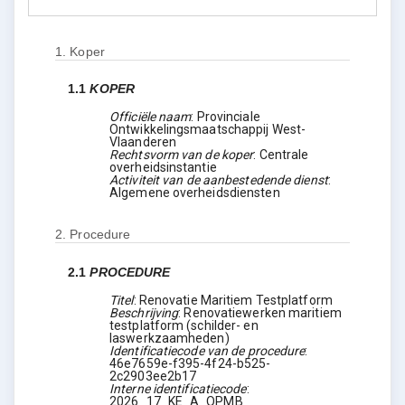
1.
Koper
1.1
KOPER
Officiële naam
:
Provinciale
Ontwikkelingsmaatschappij West-
Vlaanderen
Rechtsvorm van de koper
:
Centrale
overheidsinstantie
Activiteit van de aanbestedende dienst
:
Algemene overheidsdiensten
2.
Procedure
2.1
PROCEDURE
Titel
:
Renovatie Maritiem Testplatform
Beschrijving
:
Renovatiewerken maritiem
testplatform (schilder- en
laswerkzaamheden)
Identificatiecode van de procedure
:
46e7659e-f395-4f24-b525-
2c2903ee2b17
Interne identificatiecode
:
2026_17_KE_A_OPMB