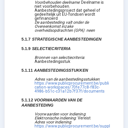
Voorbehouden deelname
:
Deelname is
niet voorbehouden.
Aanbestedingsproject dat geheel of
gedeeltelijk uit EU-fondsen wordt
gefinancierd
De aanbesteding valt onder de
Overeenkomst inzake
overheidsopdrachten (GPA)
:
neen
5.1.7
STRATEGISCHE AANBESTEDINGEN
5.1.9
SELECTIECRITERIA
Bronnen van selectiecriteria
:
Aanbestedingsstuk
5.1.11
AANBESTEDINGSSTUKKEN
Adres van de aanbestedingsstukken
:
https://www.publicprocurement.be/publi
cation-workspaces/70fe77c8-f83c-
4986-b51c-c31a12b7f37f/documents
5.1.12
VOORWAARDEN VAN DE
AANBESTEDING
Voorwaarden voor indiening
:
Elektronische indiening
:
Vereist
Adres voor indiening
:
https://www.publicprocurement.be/suppl