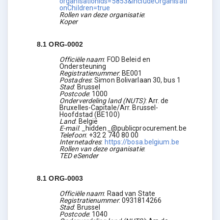
organisationIds=5853&includeOrganisati
onChildren=true
Rollen van deze organisatie
:
Koper
8.1
ORG-0002
Officiële naam
:
FOD Beleid en
Ondersteuning
Registratienummer
:
BE001
Postadres
:
Simon Bolivarlaan 30, bus 1
Stad
:
Brussel
Postcode
:
1000
Onderverdeling land (NUTS)
:
Arr. de
Bruxelles-Capitale/Arr. Brussel-
Hoofdstad
(
BE100
)
Land
:
België
E-mail
:
_hidden_@publicprocurement.be
Telefoon
:
+32 2 740 80 00
Internetadres
:
https://bosa.belgium.be
Rollen van deze organisatie
:
TED eSender
8.1
ORG-0003
Officiële naam
:
Raad van State
Registratienummer
:
0931814266
Stad
:
Brussel
Postcode
:
1040