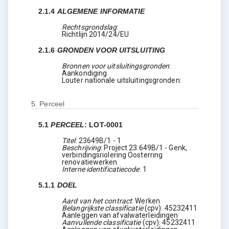
2.1.4
ALGEMENE INFORMATIE
Rechtsgrondslag
:
Richtlijn 2014/24/EU
2.1.6
GRONDEN VOOR UITSLUITING
Bronnen voor uitsluitingsgronden
:
Aankondiging
Louter nationale uitsluitingsgronden
:
5.
Perceel
5.1
PERCEEL
:
LOT-0001
Titel
:
23649B/1 - 1
Beschrijving
:
Project 23.649B/1 - Genk,
verbindingsriolering Oosterring
renovatiewerken
Interne identificatiecode
:
1
5.1.1
DOEL
Aard van het contract
:
Werken
Belangrijkste classificatie
(
cpv
):
45232411
Aanleggen van afvalwaterleidingen
Aanvullende classificatie
(
cpv
):
45232411