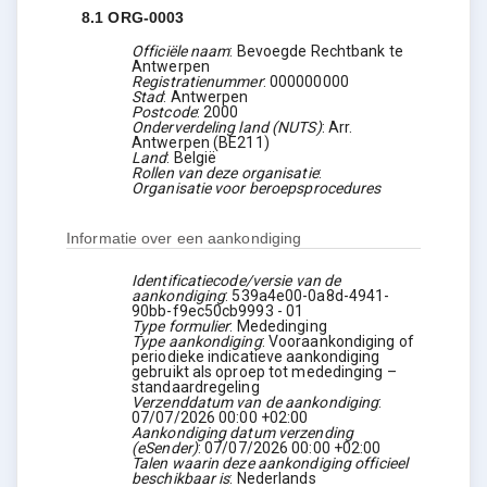
8.1
ORG-0003
Officiële naam
:
Bevoegde Rechtbank te
Antwerpen
Registratienummer
:
000000000
Stad
:
Antwerpen
Postcode
:
2000
Onderverdeling land (NUTS)
:
Arr.
Antwerpen
(
BE211
)
Land
:
België
Rollen van deze organisatie
:
Organisatie voor beroepsprocedures
Informatie over een aankondiging
Identificatiecode/versie van de
aankondiging
:
539a4e00-0a8d-4941-
90bb-f9ec50cb9993
-
01
Type formulier
:
Mededinging
Type aankondiging
:
Vooraankondiging of
periodieke indicatieve aankondiging
gebruikt als oproep tot mededinging –
standaardregeling
Verzenddatum van de aankondiging
:
07/07/2026
00:00 +02:00
Aankondiging datum verzending
(eSender)
:
07/07/2026
00:00 +02:00
Talen waarin deze aankondiging officieel
beschikbaar is
:
Nederlands