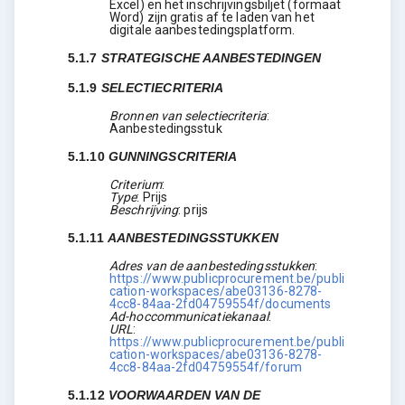
Excel) en het inschrijvingsbiljet (formaat
Word) zijn gratis af te laden van het
digitale aanbestedingsplatform.
5.1.7
STRATEGISCHE AANBESTEDINGEN
5.1.9
SELECTIECRITERIA
Bronnen van selectiecriteria
:
Aanbestedingsstuk
5.1.10
GUNNINGSCRITERIA
Criterium
:
Type
:
Prijs
Beschrijving
:
prijs
5.1.11
AANBESTEDINGSSTUKKEN
Adres van de aanbestedingsstukken
:
https://www.publicprocurement.be/publi
cation-workspaces/abe03136-8278-
4cc8-84aa-2fd04759554f/documents
Ad-hoccommunicatiekanaal
:
URL
:
https://www.publicprocurement.be/publi
cation-workspaces/abe03136-8278-
4cc8-84aa-2fd04759554f/forum
5.1.12
VOORWAARDEN VAN DE