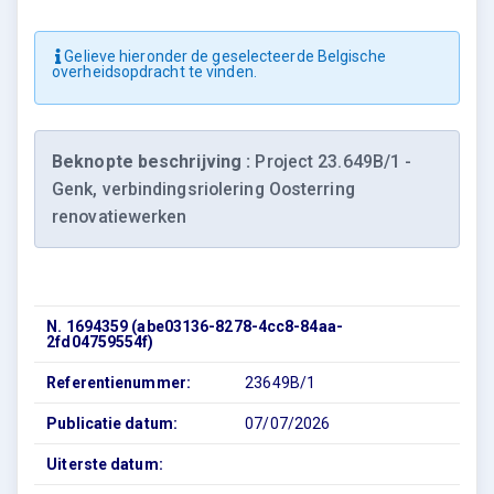
Gelieve hieronder de geselecteerde Belgische
overheidsopdracht te vinden.
Beknopte beschrijving :
Project 23.649B/1 -
Genk, verbindingsriolering Oosterring
renovatiewerken
N. 1694359 (abe03136-8278-4cc8-84aa-
2fd04759554f)
Referentienummer:
23649B/1
Publicatie datum:
07/07/2026
Uiterste datum: