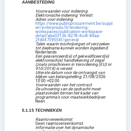
AANBESTEDING
Voorwaarden voor indiening
:
Elektronische indiening
:
Vereist
Adres voor indiening
:
https://www.publicprocurement.be/suppl
ier/enterprises/0/tendering-
workspaces/publication-workspace-
detail/abe03136-8278-4cc8-84aa-
2fd04759554f/general
Talen waarin inschrijvingen of verzoeken
tot deelname kunnen worden ingediend
:
Nederlands
Een geavanceerd(e) of gekwalificeerd(e)
elektronisch(e) handtekening of zegel
(zoals omschreven in Verordening (EU) nr.
910/2014) is vereist
Uiterste datum voor de ontvangst van
blijken van belangstelling
:
21/08/2026
10:00 +02:00
Voorwaarden van het contract
:
De uitvoering van de opdracht moet
plaatsvinden binnen het kader van
programma’s voor maatwerkbedrijven
:
Neen
5.1.15
TECHNIEKEN
Raamovereenkomst
:
Geen raamovereenkomst
Informatie over het dynamische