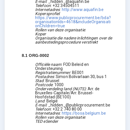
E-mail
:
_hidden_@aquafin.be
Telefoon
:
+32 34504511
Internetadres
:
http://www.aquafin.be
Kopersprofiel
:
https://www.publicprocurement.be/bda?
organisationIds=4618&includeOrganisati
onChildren=true
Rollen van deze organisatie
:
Koper
Organisatie die nadere inlichtingen over de
aanbestedingsprocedure verstrekt
8.1
ORG-0002
Officiële naam
:
FOD Beleid en
Ondersteuning
Registratienummer
:
BE001
Postadres
:
Simon Bolivarlaan 30, bus 1
Stad
:
Brussel
Postcode
:
1000
Onderverdeling land (NUTS)
:
Arr. de
Bruxelles-Capitale/Arr. Brussel-
Hoofdstad
(
BE100
)
Land
:
België
E-mail
:
_hidden_@publicprocurement.be
Telefoon
:
+32 2 740 80 00
Internetadres
:
https://bosa.belgium.be
Rollen van deze organisatie
:
TED eSender