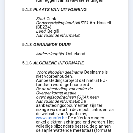
Aanleggen van afvalwaterleidingen
5.1.2
PLAATS VAN UITVOERING
Stad
:
Genk
Onderverdeling land (NUTS)
:
Arr. Hasselt
(
BE224
)
Land
:
België
Aanvullende informatie
:
5.1.3
GERAAMDE DUUR
Andere looptijd
:
Onbekend
5.1.6
ALGEMENE INFORMATIE
Voorbehouden deelname
:
Deelname is
niet voorbehouden.
Aanbestedingsproject dat niet uit EU-
fondsen wordt gefinancierd
De aanbesteding valt onder de
Overeenkomst inzake
overheidsopdrachten (GPA)
:
neen
Aanvullende informatie
:
De
aanbestedingsdocumenten zijn ter
inzage via de url in deze publicatie, en via
de website van Aquafin nv,
www.aquafin.be
De offertes mogen
enkel elektronisch ingediend worden. Het
volledige bijzondere bestek, de plannen,
de samenvattende meetstaat (formaat