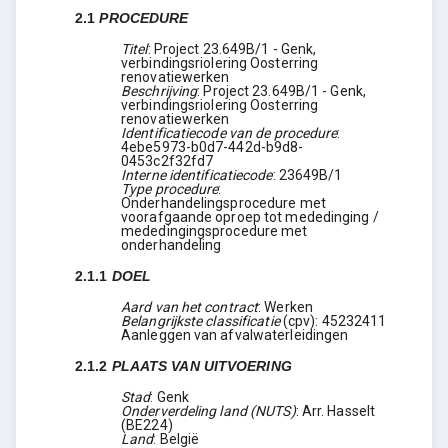
2.1
PROCEDURE
Titel
:
Project 23.649B/1 - Genk,
verbindingsriolering Oosterring
renovatiewerken
Beschrijving
:
Project 23.649B/1 - Genk,
verbindingsriolering Oosterring
renovatiewerken
Identificatiecode van de procedure
:
4ebe5973-b0d7-442d-b9d8-
0453c2f32fd7
Interne identificatiecode
:
23649B/1
Type procedure
:
Onderhandelingsprocedure met
voorafgaande oproep tot mededinging /
mededingingsprocedure met
onderhandeling
2.1.1
DOEL
Aard van het contract
:
Werken
Belangrijkste classificatie
(
cpv
):
45232411
Aanleggen van afvalwaterleidingen
2.1.2
PLAATS VAN UITVOERING
Stad
:
Genk
Onderverdeling land (NUTS)
:
Arr. Hasselt
(
BE224
)
Land
:
België