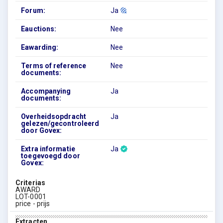
Forum:
Ja
Eauctions:
Nee
Eawarding:
Nee
Terms of reference
Nee
documents:
Accompanying
Ja
documents:
Overheidsopdracht
Ja
gelezen/gecontroleerd
door Govex:
Extra informatie
Ja
toegevoegd door
Govex:
Criterias
AWARD
LOT-0001
price - prijs
Extracten