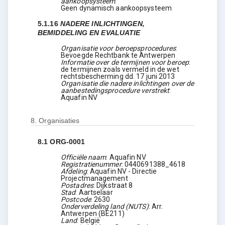
aankoopsysteem
:
Geen dynamisch aankoopsysteem
5.1.16
NADERE INLICHTINGEN,
BEMIDDELING EN EVALUATIE
Organisatie voor beroepsprocedures
:
Bevoegde Rechtbank te Antwerpen
Informatie over de termijnen voor beroep
:
de termijnen zoals vermeld in de wet
rechtsbescherming dd. 17 juni 2013
Organisatie die nadere inlichtingen over de
aanbestedingsprocedure verstrekt
:
Aquafin NV
8.
Organisaties
8.1
ORG-0001
Officiële naam
:
Aquafin NV
Registratienummer
:
0440691388_4618
Afdeling
:
Aquafin NV - Directie
Projectmanagement
Postadres
:
Dijkstraat 8
Stad
:
Aartselaar
Postcode
:
2630
Onderverdeling land (NUTS)
:
Arr.
Antwerpen
(
BE211
)
Land
:
België