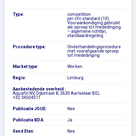
Type:
competition
pin-cfc-standard (10)
Vooraankondiging gebruikt
als oproep tot mededinging
– algemene richtlijn,
standaardregeling
Procedure type:
Onderhandelingsprocedure
met voorafgaande oproep
tot mededinging
Market type:
Werken
Regio:
Limburg
Aanbestedende overheid :
Aquafin NV, Dijkstraat 8, 2630 Aartselaar BEL
+32 34504511
Publicatie JOUE:
Nee
Publicatie BDA:
Ja
Send Eten:
Nee