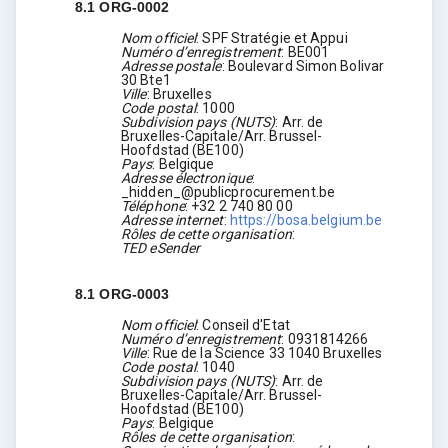
8.1
ORG-0002
Nom officiel
:
SPF Stratégie et Appui
Numéro d’enregistrement
:
BE001
Adresse postale
:
Boulevard Simon Bolivar
30 Bte1
Ville
:
Bruxelles
Code postal
:
1000
Subdivision pays (NUTS)
:
Arr. de
Bruxelles-Capitale/Arr. Brussel-
Hoofdstad
(
BE100
)
Pays
:
Belgique
Adresse électronique
:
_hidden_@publicprocurement.be
Téléphone
:
+32 2 740 80 00
Adresse internet
:
https://bosa.belgium.be
Rôles de cette organisation
:
TED eSender
8.1
ORG-0003
Nom officiel
:
Conseil d'Etat
Numéro d’enregistrement
:
0931814266
Ville
:
Rue de la Science 33 1040 Bruxelles
Code postal
:
1040
Subdivision pays (NUTS)
:
Arr. de
Bruxelles-Capitale/Arr. Brussel-
Hoofdstad
(
BE100
)
Pays
:
Belgique
Rôles de cette organisation
: