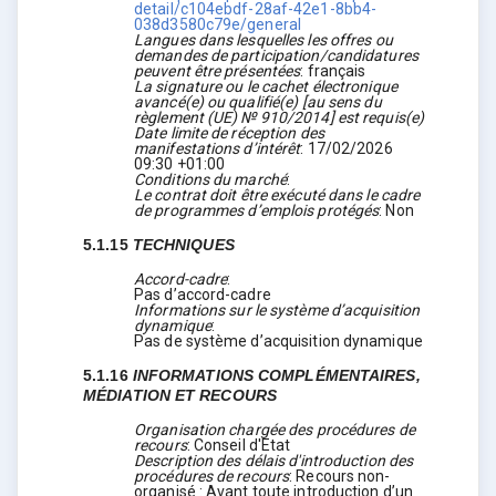
detail/c104ebdf-28af-42e1-8bb4-
038d3580c79e/general
Langues dans lesquelles les offres ou
demandes de participation/candidatures
peuvent être présentées
:
français
La signature ou le cachet électronique
avancé(e) ou qualifié(e) [au sens du
règlement (UE) № 910/2014] est requis(e)
Date limite de réception des
manifestations d’intérêt
:
17/02/2026
09:30 +01:00
Conditions du marché
:
Le contrat doit être exécuté dans le cadre
de programmes d’emplois protégés
:
Non
5.1.15
TECHNIQUES
Accord-cadre
:
Pas d’accord-cadre
Informations sur le système d’acquisition
dynamique
:
Pas de système d’acquisition dynamique
5.1.16
INFORMATIONS COMPLÉMENTAIRES,
MÉDIATION ET RECOURS
Organisation chargée des procédures de
recours
:
Conseil d'Etat
Description des délais d'introduction des
procédures de recours
:
Recours non-
organisé : Avant toute introduction d’un