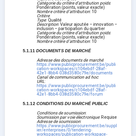
Catégorie du critère d’attribution poids
:
Pondération (points, valeur exacte)
Nombre critère d’attribution
:
10
Critère
:
Type
:
Qualité
Description
:
Valeur ajoutée – innovation –
inclusion – participation du quartier
Catégorie du critère d’attribution poids
:
Pondération (points, valeur exacte)
Nombre critère d’attribution
:
10
5.1.11
DOCUMENTS DE MARCHÉ
Adresse des documents de marché
:
https://www.publicprocurement.be/publi
cation-workspaces/c104ebdf-28af-
42e1-8bb4-038d3580c79e/documents
Canal de communication ad hoc
:
URL
:
https://www.publicprocurement.be/publi
cation-workspaces/c104ebdf-28af-
42e1-8bb4-038d3580c79e/forum
5.1.12
CONDITIONS DU MARCHÉ PUBLIC
Conditions de soumission
:
Soumission par voie électronique
:
Requise
Adresse de soumission
:
https://www.publicprocurement.be/suppl
ier/enterprises/0/tendering-
workspaces/publication-workspace-