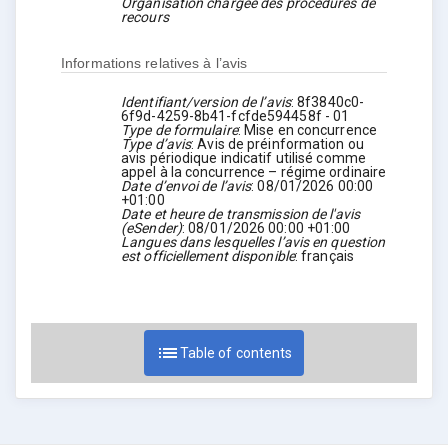
Organisation chargée des procédures de
recours
Informations relatives à l’avis
Identifiant/version de l’avis
:
8f3840c0-
6f9d-4259-8b41-fcfde594458f
-
01
Type de formulaire
:
Mise en concurrence
Type d’avis
:
Avis de préinformation ou
avis périodique indicatif utilisé comme
appel à la concurrence – régime ordinaire
Date d’envoi de l’avis
:
08/01/2026
00:00
+01:00
Date et heure de transmission de l'avis
(eSender)
:
08/01/2026
00:00 +01:00
Langues dans lesquelles l’avis en question
est officiellement disponible
:
français
list
Table of contents
expand_more
1. Acheteur