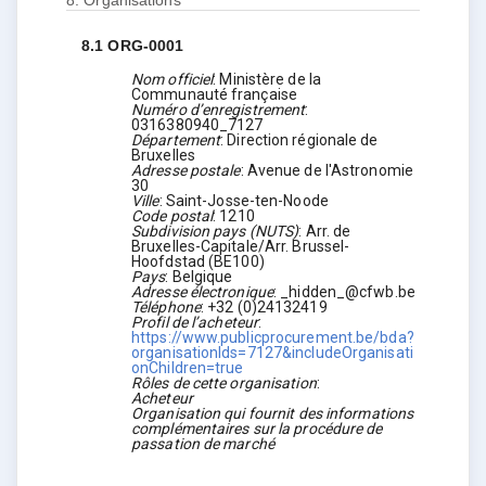
8.
Organisations
8.1
ORG-0001
Nom officiel
:
Ministère de la
Communauté française
Numéro d’enregistrement
:
0316380940_7127
Département
:
Direction régionale de
Bruxelles
Adresse postale
:
Avenue de l'Astronomie
30
Ville
:
Saint-Josse-ten-Noode
Code postal
:
1210
Subdivision pays (NUTS)
:
Arr. de
Bruxelles-Capitale/Arr. Brussel-
Hoofdstad
(
BE100
)
Pays
:
Belgique
Adresse électronique
:
_hidden_@cfwb.be
Téléphone
:
+32 (0)24132419
Profil de l’acheteur
:
https://www.publicprocurement.be/bda?
organisationIds=7127&includeOrganisati
onChildren=true
Rôles de cette organisation
:
Acheteur
Organisation qui fournit des informations
complémentaires sur la procédure de
passation de marché