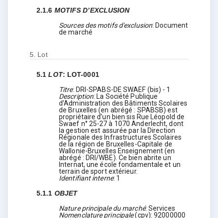
2.1.6
MOTIFS D’EXCLUSION
Sources des motifs d'exclusion
:
Document
de marché
5.
Lot
5.1
LOT
:
LOT-0001
Titre
:
DRI-SPABS-DE SWAEF (bis) - 1
Description
:
La Société Publique
d’Administration des Bâtiments Scolaires
de Bruxelles (en abrégé : SPABSB) est
propriétaire d’un bien sis Rue Léopold de
Swaef n° 25-27 à 1070 Anderlecht, dont
la gestion est assurée par la Direction
Régionale des Infrastructures Scolaires
de la région de Bruxelles-Capitale de
Wallonie-Bruxelles Enseignement (en
abrégé : DRI/WBE). Ce bien abrite un
Internat, une école fondamentale et un
terrain de sport extérieur.
Identifiant interne
:
1
5.1.1
OBJET
Nature principale du marché
:
Services
Nomenclature principale
(
cpv
):
92000000