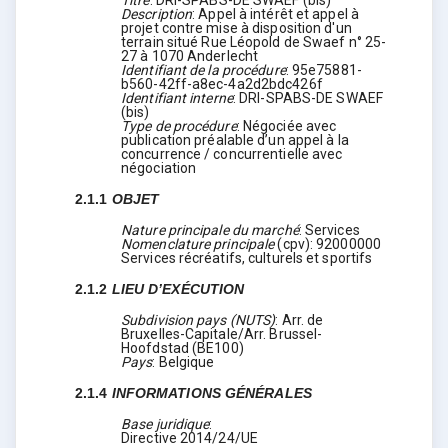
Description
:
Appel à intérêt et appel à
projet contre mise à disposition d'un
terrain situé Rue Léopold de Swaef n° 25-
27 à 1070 Anderlecht
Identifiant de la procédure
:
95e75881-
b560-42ff-a8ec-4a2d2bdc426f
Identifiant interne
:
DRI-SPABS-DE SWAEF
(bis)
Type de procédure
:
Négociée avec
publication préalable d’un appel à la
concurrence / concurrentielle avec
négociation
2.1.1
OBJET
Nature principale du marché
:
Services
Nomenclature principale
(
cpv
):
92000000
Services récréatifs, culturels et sportifs
2.1.2
LIEU D’EXÉCUTION
Subdivision pays (NUTS)
:
Arr. de
Bruxelles-Capitale/Arr. Brussel-
Hoofdstad
(
BE100
)
Pays
:
Belgique
2.1.4
INFORMATIONS GÉNÉRALES
Base juridique
:
Directive 2014/24/UE