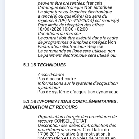
peuvent être présentées
:
français
Catalogue électronique
:
Non autorisée
La signature ou le cachet électronique
avancé(e) ou qualifié(e) [au sens du
règlement (UE) № 910/2014] est requis(e)
Date limite de réception des offres
:
18/06/2026
10:00 +02:00
Conditions du marché
:
Le contrat doit être exécuté dans le cadre
de programmes d’emplois protégés
:
Non
Facturation électronique
:
Requise
La commande en ligne sera utilisée
:
non
Le paiement électronique sera utilisé
:
oui
5.1.15
TECHNIQUES
Accord-cadre
:
Pas d’accord-cadre
Informations sur le système d’acquisition
dynamique
:
Pas de système d’acquisition dynamique
5.1.16
INFORMATIONS COMPLÉMENTAIRES,
MÉDIATION ET RECOURS
Organisation chargée des procédures de
recours
:
CONSEIL D’ETAT
Description des délais d'introduction des
procédures de recours
:
C’est la loi du
17.06.2013 relative à la motivation, à
l’information et aux voies de recours en