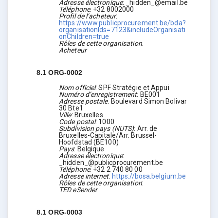
Adresse électronique
:
_hidden_@email.be
Téléphone
:
+32 8002000
Profil de l’acheteur
:
https://www.publicprocurement.be/bda?
organisationIds=7123&includeOrganisati
onChildren=true
Rôles de cette organisation
:
Acheteur
8.1
ORG-0002
Nom officiel
:
SPF Stratégie et Appui
Numéro d’enregistrement
:
BE001
Adresse postale
:
Boulevard Simon Bolivar
30 Bte1
Ville
:
Bruxelles
Code postal
:
1000
Subdivision pays (NUTS)
:
Arr. de
Bruxelles-Capitale/Arr. Brussel-
Hoofdstad
(
BE100
)
Pays
:
Belgique
Adresse électronique
:
_hidden_@publicprocurement.be
Téléphone
:
+32 2 740 80 00
Adresse internet
:
https://bosa.belgium.be
Rôles de cette organisation
:
TED eSender
8.1
ORG-0003