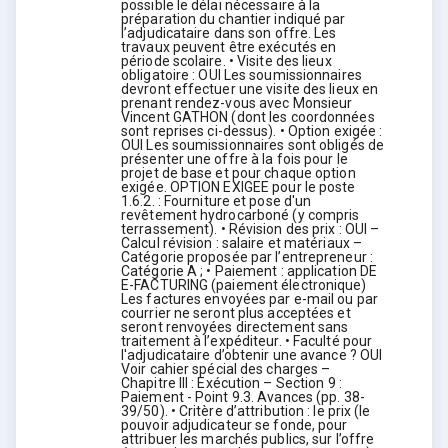
possible le délai nécessaire à la
préparation du chantier indiqué par
l’adjudicataire dans son offre. Les
travaux peuvent être exécutés en
période scolaire. • Visite des lieux
obligatoire : OUI Les soumissionnaires
devront effectuer une visite des lieux en
prenant rendez-vous avec Monsieur
Vincent GATHON (dont les coordonnées
sont reprises ci-dessus). • Option exigée :
OUI Les soumissionnaires sont obligés de
présenter une offre à la fois pour le
projet de base et pour chaque option
exigée. OPTION EXIGEE pour le poste
1.6.2. : Fourniture et pose d'un
revêtement hydrocarboné (y compris
terrassement). • Révision des prix : OUI –
Calcul révision : salaire et matériaux –
Catégorie proposée par l’entrepreneur :
Catégorie A ; • Paiement : application DE
E-FACTURING (paiement électronique)
Les factures envoyées par e-mail ou par
courrier ne seront plus acceptées et
seront renvoyées directement sans
traitement à l’expéditeur. • Faculté pour
l'adjudicataire d’obtenir une avance ? OUI
Voir cahier spécial des charges –
Chapitre III : Exécution – Section 9 :
Paiement - Point 9.3. Avances (pp. 38-
39/50). • Critère d’attribution : le prix (le
pouvoir adjudicateur se fonde, pour
attribuer les marchés publics, sur l’offre