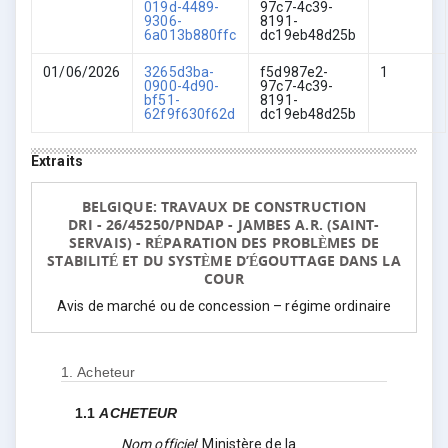
019d-4489-
97c7-4c39-
9306-
8191-
6a013b880ffc
dc19eb48d25b
01/06/2026
3265d3ba-
f5d987e2-
1
0900-4d90-
97c7-4c39-
bf51-
8191-
62f9f630f62d
dc19eb48d25b
Extraits
BELGIQUE: TRAVAUX DE CONSTRUCTION
DRI - 26/45250/PNDAP - JAMBES A.R. (SAINT-
SERVAIS) - RÉPARATION DES PROBLÈMES DE
STABILITÉ ET DU SYSTÈME D’ÉGOUTTAGE DANS LA
COUR
Avis de marché ou de concession – régime ordinaire
1.
Acheteur
1.1
ACHETEUR
Nom officiel
:
Ministère de la