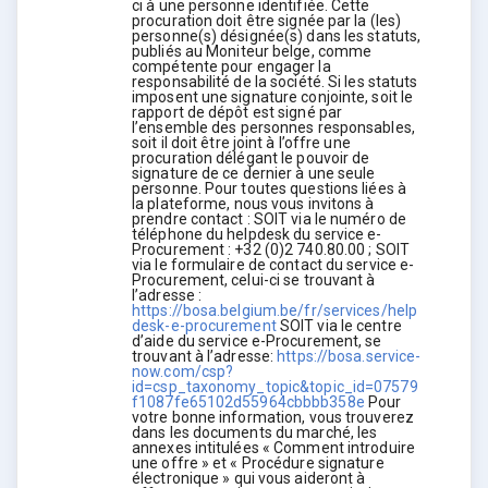
ci à une personne identifiée. Cette
procuration doit être signée par la (les)
personne(s) désignée(s) dans les statuts,
publiés au Moniteur belge, comme
compétente pour engager la
responsabilité de la société. Si les statuts
imposent une signature conjointe, soit le
rapport de dépôt est signé par
l’ensemble des personnes responsables,
soit il doit être joint à l’offre une
procuration délégant le pouvoir de
signature de ce dernier à une seule
personne. Pour toutes questions liées à
la plateforme, nous vous invitons à
prendre contact : SOIT via le numéro de
téléphone du helpdesk du service e-
Procurement : +32 (0)2 740.80.00 ; SOIT
via le formulaire de contact du service e-
Procurement, celui-ci se trouvant à
l’adresse :
https://bosa.belgium.be/fr/services/help
desk-e-procurement
SOIT via le centre
d’aide du service e-Procurement, se
trouvant à l’adresse:
https://bosa.service-
now.com/csp?
id=csp_taxonomy_topic&topic_id=07579
f1087fe65102d55964cbbbb358e
Pour
votre bonne information, vous trouverez
dans les documents du marché, les
annexes intitulées « Comment introduire
une offre » et « Procédure signature
électronique » qui vous aideront à