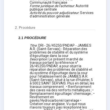
Communauté française
Forme juridique de l’acheteur
:
Autorité
publique centrale
Activité du pouvoir adjudicateur
:
Services
d’administration générale
2.
Procédure
2.1
PROCÉDURE
Titre
:
DRI - 26/45250/PNDAP - JAMBES
A.R. (Saint-Servais) - Réparation des
problèmes de stabilité et du système
d’égouttage dans la cour
Description
:
Le présent marché de
travaux portant la référence n°
26/45250/PNDAP, a pour objet la
réparation des problèmes de stabilité et
du système d’égouttage dans la cour
pour l'établissement de JAMBES A.R.
(Saint-Servais), situé à la rue d’Hulster, 5
à 5002 SAINT SERVAIS. Plus en détail, les
travaux comprennent : • Renforcement
des caves via des renforts métalliques ; •
Remplacement égouttage/ chemisage ; •
Revêtement en
pavés/Hydrocarboné/carrelage •
Création cour anglaise. Vu que nous
n’avons toujours pas réceptionné les