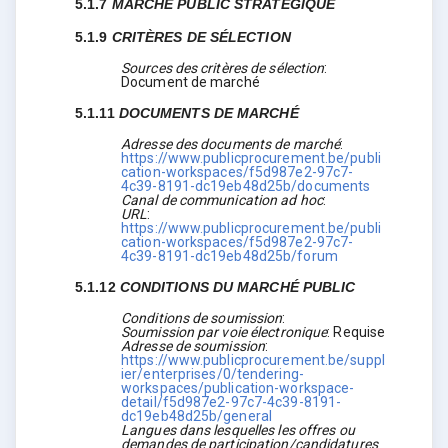
5.1.7
MARCHÉ PUBLIC STRATÉGIQUE
5.1.9
CRITÈRES DE SÉLECTION
Sources des critères de sélection
:
Document de marché
5.1.11
DOCUMENTS DE MARCHÉ
Adresse des documents de marché
:
https://www.publicprocurement.be/publi
cation-workspaces/f5d987e2-97c7-
4c39-8191-dc19eb48d25b/documents
Canal de communication ad hoc
:
URL
:
https://www.publicprocurement.be/publi
cation-workspaces/f5d987e2-97c7-
4c39-8191-dc19eb48d25b/forum
5.1.12
CONDITIONS DU MARCHÉ PUBLIC
Conditions de soumission
:
Soumission par voie électronique
:
Requise
Adresse de soumission
:
https://www.publicprocurement.be/suppl
ier/enterprises/0/tendering-
workspaces/publication-workspace-
detail/f5d987e2-97c7-4c39-8191-
dc19eb48d25b/general
Langues dans lesquelles les offres ou
demandes de participation/candidatures