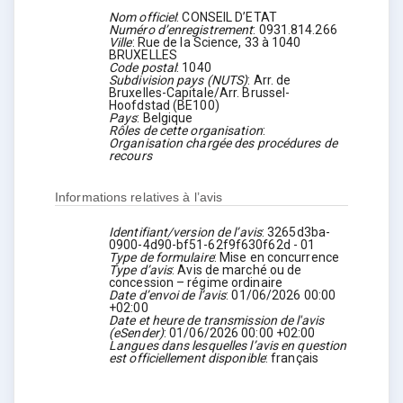
Nom officiel
:
CONSEIL D’ETAT
Numéro d’enregistrement
:
0931.814.266
Ville
:
Rue de la Science, 33 à 1040
BRUXELLES
Code postal
:
1040
Subdivision pays (NUTS)
:
Arr. de
Bruxelles-Capitale/Arr. Brussel-
Hoofdstad
(
BE100
)
Pays
:
Belgique
Rôles de cette organisation
:
Organisation chargée des procédures de
recours
Informations relatives à l’avis
Identifiant/version de l’avis
:
3265d3ba-
0900-4d90-bf51-62f9f630f62d
-
01
Type de formulaire
:
Mise en concurrence
Type d’avis
:
Avis de marché ou de
concession – régime ordinaire
Date d’envoi de l’avis
:
01/06/2026
00:00
+02:00
Date et heure de transmission de l'avis
(eSender)
:
01/06/2026
00:00 +02:00
Langues dans lesquelles l’avis en question
est officiellement disponible
:
français