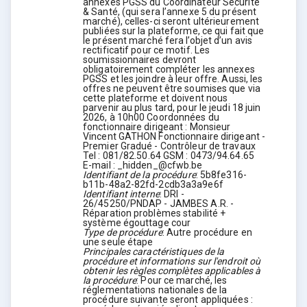
annexes PGSS du Coordinateur Sécurité
& Santé, (qui sera l’annexe 5 du présent
marché), celles-ci seront ultérieurement
publiées sur la plateforme, ce qui fait que
le présent marché fera l’objet d’un avis
rectificatif pour ce motif. Les
soumissionnaires devront
obligatoirement compléter les annexes
PGSS et les joindre à leur offre. Aussi, les
offres ne peuvent être soumises que via
cette plateforme et doivent nous
parvenir au plus tard, pour le jeudi 18 juin
2026, à 10h00 Coordonnées du
fonctionnaire dirigeant : Monsieur
Vincent GATHON Fonctionnaire dirigeant -
Premier Gradué - Contrôleur de travaux
Tel : 081/82.50.64 GSM : 0473/94.64.65
E-mail : _hidden_@cfwb.be
Identifiant de la procédure
:
5b8fe316-
b11b-48a2-82fd-2cdb3a3a9e6f
Identifiant interne
:
DRI -
26/45250/PNDAP - JAMBES A.R. -
Réparation problèmes stabilité +
système égouttage cour
Type de procédure
:
Autre procédure en
une seule étape
Principales caractéristiques de la
procédure et informations sur l'endroit où
obtenir les règles complètes applicables à
la procédure
:
Pour ce marché, les
réglementations nationales de la
procédure suivante seront appliquées :