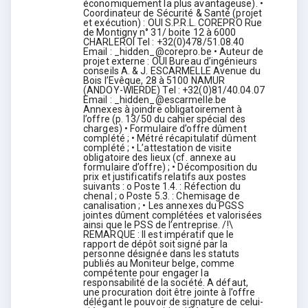
économiquement la plus avantageuse). •
Coordinateur de Sécurité & Santé (projet
et exécution) : OUI S.P.R.L. COREPRO Rue
de Montigny n° 31/ boite 12 à 6000
CHARLEROI Tel : +32(0)478/51.08.40
Email : _hidden_@corepro.be • Auteur de
projet externe : OUI Bureau d’ingénieurs
conseils A. & J. ESCARMELLE Avenue du
Bois l’Evêque, 28 à 5100 NAMUR
(ANDOY-WIERDE) Tel : +32(0)81/40.04.07
Email : _hidden_@escarmelle.be
Annexes à joindre obligatoirement à
l’offre (p. 13/50 du cahier spécial des
charges) • Formulaire d’offre dûment
complété ; • Métré récapitulatif dûment
complété ; • L’attestation de visite
obligatoire des lieux (cf. annexe au
formulaire d’offre) ; • Décomposition du
prix et justificatifs relatifs aux postes
suivants : o Poste 1.4. : Réfection du
chenal ; o Poste 5.3. : Chemisage de
canalisation ; • Les annexes du PGSS
jointes dûment complétées et valorisées
ainsi que le PSS de l’entreprise. /!\
REMARQUE : Il est impératif que le
rapport de dépôt soit signé par la
personne désignée dans les statuts
publiés au Moniteur belge, comme
compétente pour engager la
responsabilité de la société. A défaut,
une procuration doit être jointe à l’offre
délégant le pouvoir de signature de celui-