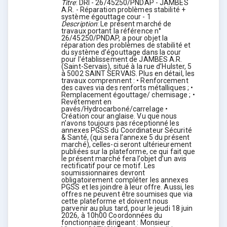
Titre
:
DRI - 26/45250/PNDAP - JAMBES
A.R. - Réparation problèmes stabilité +
système égouttage cour - 1
Description
:
Le présent marché de
travaux portant la référence n°
26/45250/PNDAP, a pour objet la
réparation des problèmes de stabilité et
du système d’égouttage dans la cour
pour l'établissement de JAMBES A.R.
(Saint-Servais), situé à la rue d’Hulster, 5
à 5002 SAINT SERVAIS. Plus en détail, les
travaux comprennent : • Renforcement
des caves via des renforts métalliques ; •
Remplacement égouttage/ chemisage ; •
Revêtement en
pavés/Hydrocarboné/carrelage •
Création cour anglaise. Vu que nous
n’avons toujours pas réceptionné les
annexes PGSS du Coordinateur Sécurité
& Santé, (qui sera l’annexe 5 du présent
marché), celles-ci seront ultérieurement
publiées sur la plateforme, ce qui fait que
le présent marché fera l’objet d’un avis
rectificatif pour ce motif. Les
soumissionnaires devront
obligatoirement compléter les annexes
PGSS et les joindre à leur offre. Aussi, les
offres ne peuvent être soumises que via
cette plateforme et doivent nous
parvenir au plus tard, pour le jeudi 18 juin
2026, à 10h00 Coordonnées du
fonctionnaire dirigeant : Monsieur