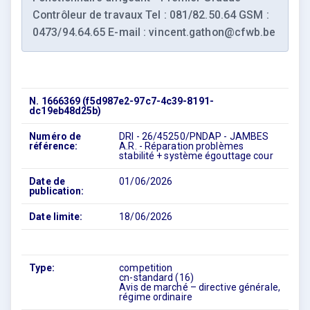
Contrôleur de travaux Tel : 081/82.50.64 GSM :
0473/94.64.65 E-mail : vincent.gathon@cfwb.be
N. 1666369 (f5d987e2-97c7-4c39-8191-
dc19eb48d25b)
Numéro de
DRI - 26/45250/PNDAP - JAMBES
référence:
A.R. - Réparation problèmes
stabilité + système égouttage cour
Date de
01/06/2026
publication:
Date limite:
18/06/2026
Type:
competition
cn-standard (16)
Avis de marché – directive générale,
régime ordinaire