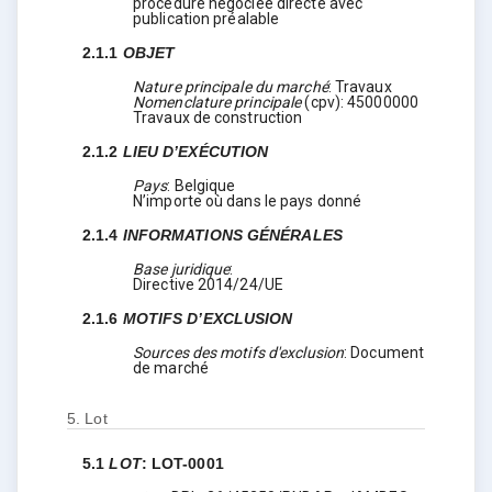
procédure négociée directe avec
publication préalable
2.1.1
OBJET
Nature principale du marché
:
Travaux
Nomenclature principale
(
cpv
):
45000000
Travaux de construction
2.1.2
LIEU D’EXÉCUTION
Pays
:
Belgique
N’importe où dans le pays donné
2.1.4
INFORMATIONS GÉNÉRALES
Base juridique
:
Directive 2014/24/UE
2.1.6
MOTIFS D’EXCLUSION
Sources des motifs d'exclusion
:
Document
de marché
5.
Lot
5.1
LOT
:
LOT-0001