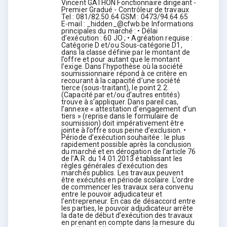
Vincent GATHON Fonctionnaire dirigeant -
Premier Gradué - Contrôleur de travaux
Tel : 081/82.50.64 GSM : 0473/94.64.65
E-mail : _hidden_@cfwb.be Informations
principales du marché : • Délai
d’exécution : 60 JO ; • Agréation requise :
Catégorie D et/ou Sous-catégorie D1,
dans la classe définie par le montant de
l’offre et pour autant que le montant
l’exige. Dans l’hypothèse où la société
soumissionnaire répond à ce critère en
recourant à la capacité d’une société
tierce (sous-traitant), le point 2.2.
(Capacité par et/ou d’autres entités)
trouve à s’appliquer. Dans pareil cas,
l’annexe « attestation d’engagement d’un
tiers » (reprise dans le formulaire de
soumission) doit impérativement être
jointe à l’offre sous peine d’exclusion. •
Période d’exécution souhaitée : le plus
rapidement possible après la conclusion
du marché et en dérogation de l’article 76
de l’A.R. du 14.01.2013 établissant les
règles générales d'exécution des
marchés publics. Les travaux peuvent
être exécutés en période scolaire. L’ordre
de commencer les travaux sera convenu
entre le pouvoir adjudicateur et
l’entrepreneur. En cas de désaccord entre
les parties, le pouvoir adjudicateur arrête
la date de début d’exécution des travaux
en prenant en compte dans la mesure du