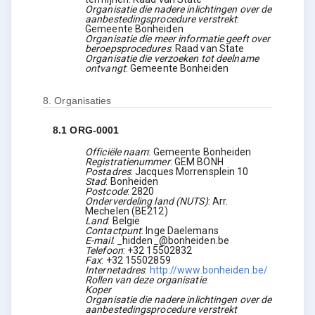
Organisatie die nadere inlichtingen over de
aanbestedingsprocedure verstrekt
:
Gemeente Bonheiden
Organisatie die meer informatie geeft over
beroepsprocedures
:
Raad van State
Organisatie die verzoeken tot deelname
ontvangt
:
Gemeente Bonheiden
8.
Organisaties
8.1
ORG-0001
Officiële naam
:
Gemeente Bonheiden
Registratienummer
:
GEM BONH
Postadres
:
Jacques Morrensplein 10
Stad
:
Bonheiden
Postcode
:
2820
Onderverdeling land (NUTS)
:
Arr.
Mechelen
(
BE212
)
Land
:
België
Contactpunt
:
Inge Daelemans
E-mail
:
_hidden_@bonheiden.be
Telefoon
:
+32 15502832
Fax
:
+32 15502859
Internetadres
:
http://www.bonheiden.be/
Rollen van deze organisatie
:
Koper
Organisatie die nadere inlichtingen over de
aanbestedingsprocedure verstrekt