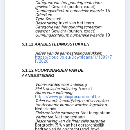
Categorie van het gunningscriterium
gewicht
:
Gewicht (punten, exact)
Gunningscriterium numerieke waarde
:
15
Criterium
:
Type
:
Kwaliteit
Beschrijving
:
Inzet van het team
Categorie van het gunningscriterium
gewicht
:
Gewicht (punten, exact)
Gunningscriterium numerieke waarde
:
10
5.1.11
AANBESTEDINGSSTUKKEN
Adres van de aanbestedingsstukken
:
https://cloud.3p.eu/Downloads/1/1589/7
F/2026
5.1.12
VOORWAARDEN VAN DE
AANBESTEDING
Voorwaarden voor indiening
:
Elektronische indiening
:
Vereist
Adres voor indiening
:
https://www.publicprocurement.be
Talen waarin inschrijvingen of verzoeken
tot deelname kunnen worden ingediend
:
Nederlands
Elektronische catalogus
:
Niet toegestaan
Varianten
:
Niet toegestaan
Beschrijving van de financiële garantie
:
Borgtocht (5 % van het oorspronkelijk
bedrag van de opdracht (excl. btw),