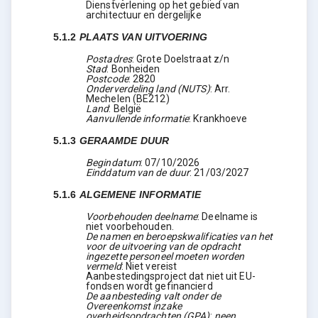
Dienstverlening op het gebied van
architectuur en dergelijke
5.1.2
PLAATS VAN UITVOERING
Postadres
:
Grote Doelstraat z/n
Stad
:
Bonheiden
Postcode
:
2820
Onderverdeling land (NUTS)
:
Arr.
Mechelen
(
BE212
)
Land
:
België
Aanvullende informatie
:
Krankhoeve
5.1.3
GERAAMDE DUUR
Begindatum
:
07/10/2026
Einddatum van de duur
:
21/03/2027
5.1.6
ALGEMENE INFORMATIE
Voorbehouden deelname
:
Deelname is
niet voorbehouden.
De namen en beroepskwalificaties van het
voor de uitvoering van de opdracht
ingezette personeel moeten worden
vermeld
:
Niet vereist
Aanbestedingsproject dat niet uit EU-
fondsen wordt gefinancierd
De aanbesteding valt onder de
Overeenkomst inzake
overheidsopdrachten (GPA)
:
neen