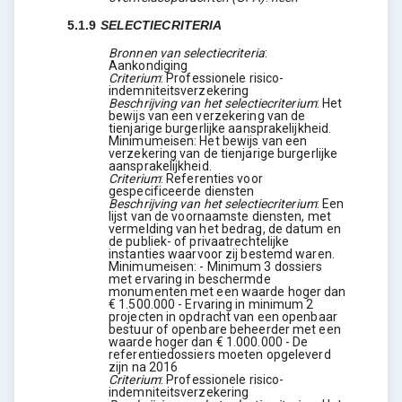
5.1.9
SELECTIECRITERIA
Bronnen van selectiecriteria
:
Aankondiging
Criterium
:
Professionele risico-
indemniteitsverzekering
Beschrijving van het selectiecriterium
:
Het
bewijs van een verzekering van de
tienjarige burgerlijke aansprakelijkheid.
Minimumeisen: Het bewijs van een
verzekering van de tienjarige burgerlijke
aansprakelijkheid.
Criterium
:
Referenties voor
gespecificeerde diensten
Beschrijving van het selectiecriterium
:
Een
lijst van de voornaamste diensten, met
vermelding van het bedrag, de datum en
de publiek- of privaatrechtelijke
instanties waarvoor zij bestemd waren.
Minimumeisen: - Minimum 3 dossiers
met ervaring in beschermde
monumenten met een waarde hoger dan
€ 1.500.000 - Ervaring in minimum 2
projecten in opdracht van een openbaar
bestuur of openbare beheerder met een
waarde hoger dan € 1.000.000 - De
referentiedossiers moeten opgeleverd
zijn na 2016
Criterium
:
Professionele risico-
indemniteitsverzekering