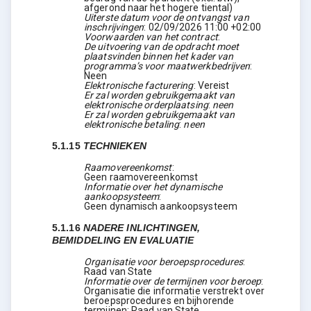
afgerond naar het hogere tiental)
Uiterste datum voor de ontvangst van
inschrijvingen
:
02/09/2026
11:00 +02:00
Voorwaarden van het contract
:
De uitvoering van de opdracht moet
plaatsvinden binnen het kader van
programma’s voor maatwerkbedrijven
:
Neen
Elektronische facturering
:
Vereist
Er zal worden gebruikgemaakt van
elektronische orderplaatsing
:
neen
Er zal worden gebruikgemaakt van
elektronische betaling
:
neen
5.1.15
TECHNIEKEN
Raamovereenkomst
:
Geen raamovereenkomst
Informatie over het dynamische
aankoopsysteem
:
Geen dynamisch aankoopsysteem
5.1.16
NADERE INLICHTINGEN,
BEMIDDELING EN EVALUATIE
Organisatie voor beroepsprocedures
:
Raad van State
Informatie over de termijnen voor beroep
:
Organisatie die informatie verstrekt over
beroepsprocedures en bijhorende
termijnen: Raad van State