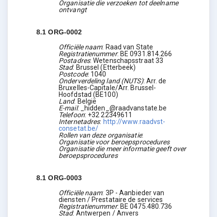
Organisatie die verzoeken tot deelname
ontvangt
8.1
ORG-0002
Officiële naam
:
Raad van State
Registratienummer
:
BE 0931.814.266
Postadres
:
Wetenschapsstraat 33
Stad
:
Brussel (Etterbeek)
Postcode
:
1040
Onderverdeling land (NUTS)
:
Arr. de
Bruxelles-Capitale/Arr. Brussel-
Hoofdstad
(
BE100
)
Land
:
België
E-mail
:
_hidden_@raadvanstate.be
Telefoon
:
+32 22349611
Internetadres
:
http://www.raadvst-
consetat.be/
Rollen van deze organisatie
:
Organisatie voor beroepsprocedures
Organisatie die meer informatie geeft over
beroepsprocedures
8.1
ORG-0003
Officiële naam
:
3P - Aanbieder van
diensten / Prestataire de services
Registratienummer
:
BE 0475.480.736
Stad
:
Antwerpen / Anvers