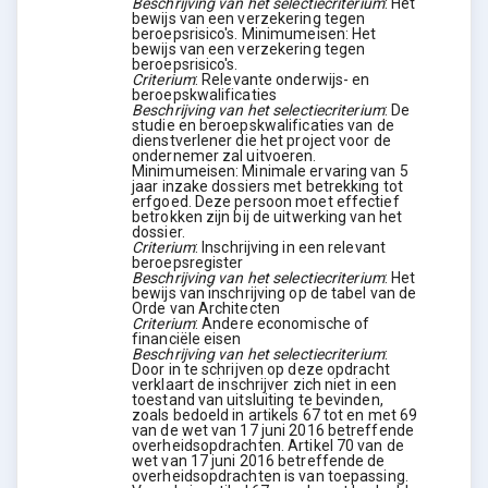
Beschrijving van het selectiecriterium
:
Het
bewijs van een verzekering tegen
beroepsrisico's. Minimumeisen: Het
bewijs van een verzekering tegen
beroepsrisico's.
Criterium
:
Relevante onderwijs- en
beroepskwalificaties
Beschrijving van het selectiecriterium
:
De
studie en beroepskwalificaties van de
dienstverlener die het project voor de
ondernemer zal uitvoeren.
Minimumeisen: Minimale ervaring van 5
jaar inzake dossiers met betrekking tot
erfgoed. Deze persoon moet effectief
betrokken zijn bij de uitwerking van het
dossier.
Criterium
:
Inschrijving in een relevant
beroepsregister
Beschrijving van het selectiecriterium
:
Het
bewijs van inschrijving op de tabel van de
Orde van Architecten
Criterium
:
Andere economische of
financiële eisen
Beschrijving van het selectiecriterium
:
Door in te schrijven op deze opdracht
verklaart de inschrijver zich niet in een
toestand van uitsluiting te bevinden,
zoals bedoeld in artikels 67 tot en met 69
van de wet van 17 juni 2016 betreffende
overheidsopdrachten. Artikel 70 van de
wet van 17 juni 2016 betreffende de
overheidsopdrachten is van toepassing.