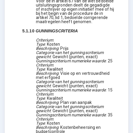
Voor de in artikel 67 van de wet bedoelde
uitsluitingsgronden deelt de gegadigde
of inschrijver op eigen initiatief mee of hij
bij het begin van de procedure de in
artikel 70, lid 1, bedoelde corrigerende
maatregelen heeft genomen.
5.1.10
GUNNINGSCRITERIA
Criterium
:
Type
:
Kosten
Beschrijving
:
Prijs
Categorie van het gunningscriterium
gewicht
:
Gewicht (punten, exact)
Gunningscriterium numerieke waarde
:
25
Criterium
:
Type
:
Kwaliteit
Beschrijving
:
Visie op en vertrouwdheid
met erfgoed
Categorie van het gunningscriterium
gewicht
:
Gewicht (punten, exact)
Gunningscriterium numerieke waarde
:
15
Criterium
:
Type
:
Kwaliteit
Beschrijving
:
Plan van aanpak
Categorie van het gunningscriterium
gewicht
:
Gewicht (punten, exact)
Gunningscriterium numerieke waarde
:
35
Criterium
:
Type
:
Kosten
Beschrijving
:
Kostenbeheersing en
budgetcontrole