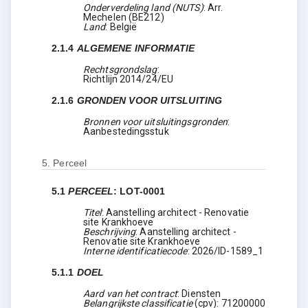
Onderverdeling land (NUTS)
:
Arr.
Mechelen
(
BE212
)
Land
:
België
2.1.4
ALGEMENE INFORMATIE
Rechtsgrondslag
:
Richtlijn 2014/24/EU
2.1.6
GRONDEN VOOR UITSLUITING
Bronnen voor uitsluitingsgronden
:
Aanbestedingsstuk
5.
Perceel
5.1
PERCEEL
:
LOT-0001
Titel
:
Aanstelling architect - Renovatie
site Krankhoeve
Beschrijving
:
Aanstelling architect -
Renovatie site Krankhoeve
Interne identificatiecode
:
2026/ID-1589_1
5.1.1
DOEL
Aard van het contract
:
Diensten
Belangrijkste classificatie
(
cpv
):
71200000