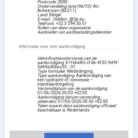
Postcode
:
2000
Onderverdeling land (NUTS)
:
Arr.
Antwerpen
(
BE211
)
Land
:
België
E-mail
:
_hidden_@3p.eu
Telefoon
:
+32 3 294 30 51
Rollen van deze organisatie
:
Aanbieder van aanbestedingsdiensten
Informatie over een aankondiging
Identificatiecode/versie van de
aankondiging
:
61febe83-cfd6-4f33-9d9f-
3d49a406ec35
-
01
Type formulier
:
Mededinging
Type aankondiging
:
Aankondiging van
een opdracht of concessie –
standaardregeling
Verzenddatum van de aankondiging
:
01/06/2026
00:00 +02:00
Aankondiging datum verzending
(eSender)
:
01/06/2026
00:00 +02:00
Talen waarin deze aankondiging officieel
beschikbaar is
:
Nederlands