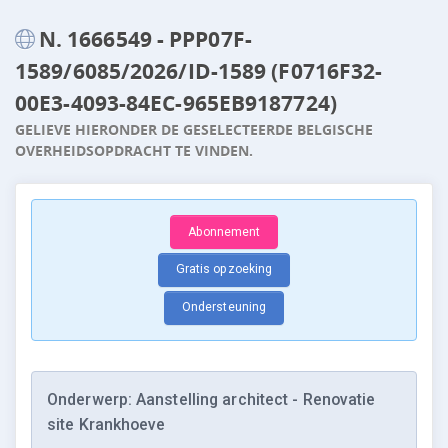
N. 1666549 - PPP07F-
1589/6085/2026/ID-1589 (F0716F32-
00E3-4093-84EC-965EB9187724)
GELIEVE HIERONDER DE GESELECTEERDE BELGISCHE
OVERHEIDSOPDRACHT TE VINDEN.
Abonnement
Gratis opzoeking
Ondersteuning
Onderwerp: Aanstelling architect - Renovatie
site Krankhoeve