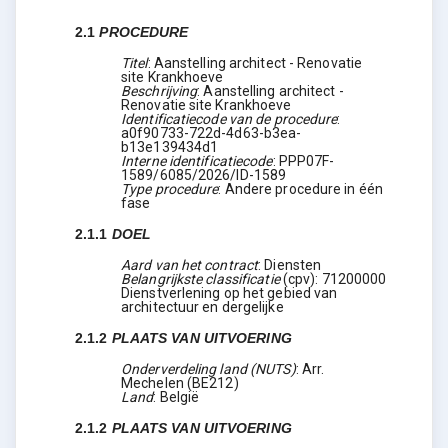
2.1
PROCEDURE
Titel
:
Aanstelling architect - Renovatie
site Krankhoeve
Beschrijving
:
Aanstelling architect -
Renovatie site Krankhoeve
Identificatiecode van de procedure
:
a0f90733-722d-4d63-b3ea-
b13e139434d1
Interne identificatiecode
:
PPP07F-
1589/6085/2026/ID-1589
Type procedure
:
Andere procedure in één
fase
2.1.1
DOEL
Aard van het contract
:
Diensten
Belangrijkste classificatie
(
cpv
):
71200000
Dienstverlening op het gebied van
architectuur en dergelijke
2.1.2
PLAATS VAN UITVOERING
Onderverdeling land (NUTS)
:
Arr.
Mechelen
(
BE212
)
Land
:
België
2.1.2
PLAATS VAN UITVOERING