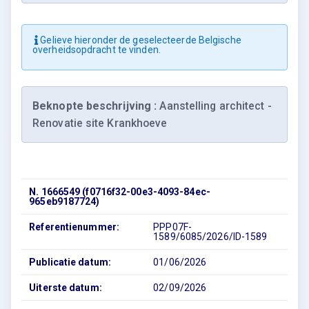
Gelieve hieronder de geselecteerde Belgische
overheidsopdracht te vinden.
Beknopte beschrijving :
Aanstelling architect -
Renovatie site Krankhoeve
N. 1666549 (f0716f32-00e3-4093-84ec-
965eb9187724)
Referentienummer:
PPP07F-
1589/6085/2026/ID-1589
Publicatie datum:
01/06/2026
Uiterste datum:
02/09/2026