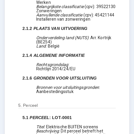
Werken
Belangrijkste classificatie
(
cpv
):
39522130
Zonweringen
Aanvullende classificatie
(
cpv
):
45421144
Installeren van zonweringen
2.1.2
PLAATS VAN UITVOERING
Onderverdeling land (NUTS)
:
Arr. Kortrijk
(
BE254
)
Land
:
België
2.1.4
ALGEMENE INFORMATIE
Rechtsgrondslag
:
Richtlijn 2014/24/EU
2.1.6
GRONDEN VOOR UITSLUITING
Bronnen voor uitsluitingsgronden
:
Aanbestedingsstuk
5.
Perceel
5.1
PERCEEL
:
LOT-0001
Titel
:
Elektrische BUITEN screens
Beschrijving
:
Dit perceel betreft het