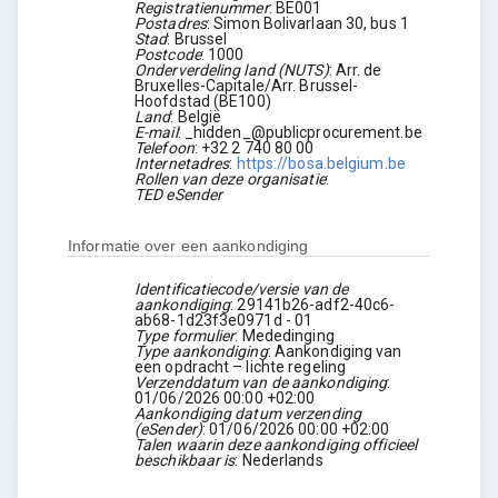
Registratienummer
:
BE001
Postadres
:
Simon Bolivarlaan 30, bus 1
Stad
:
Brussel
Postcode
:
1000
Onderverdeling land (NUTS)
:
Arr. de
Bruxelles-Capitale/Arr. Brussel-
Hoofdstad
(
BE100
)
Land
:
België
E-mail
:
_hidden_@publicprocurement.be
Telefoon
:
+32 2 740 80 00
Internetadres
:
https://bosa.belgium.be
Rollen van deze organisatie
:
TED eSender
Informatie over een aankondiging
Identificatiecode/versie van de
aankondiging
:
29141b26-adf2-40c6-
ab68-1d23f3e0971d
-
01
Type formulier
:
Mededinging
Type aankondiging
:
Aankondiging van
een opdracht – lichte regeling
Verzenddatum van de aankondiging
:
01/06/2026
00:00 +02:00
Aankondiging datum verzending
(eSender)
:
01/06/2026
00:00 +02:00
Talen waarin deze aankondiging officieel
beschikbaar is
:
Nederlands