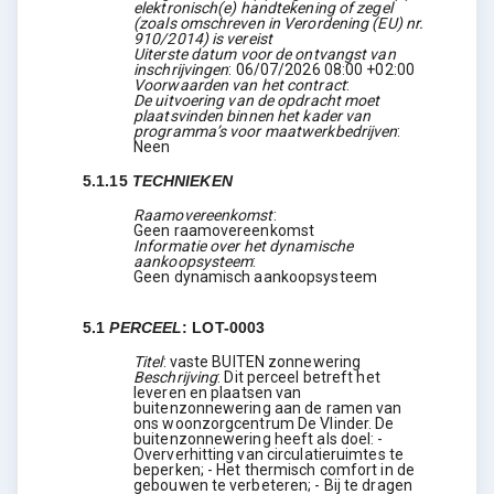
elektronisch(e) handtekening of zegel
(zoals omschreven in Verordening (EU) nr.
910/2014) is vereist
Uiterste datum voor de ontvangst van
inschrijvingen
:
06/07/2026
08:00 +02:00
Voorwaarden van het contract
:
De uitvoering van de opdracht moet
plaatsvinden binnen het kader van
programma’s voor maatwerkbedrijven
:
Neen
5.1.15
TECHNIEKEN
Raamovereenkomst
:
Geen raamovereenkomst
Informatie over het dynamische
aankoopsysteem
:
Geen dynamisch aankoopsysteem
5.1
PERCEEL
:
LOT-0003
Titel
:
vaste BUITEN zonnewering
Beschrijving
:
Dit perceel betreft het
leveren en plaatsen van
buitenzonnewering aan de ramen van
ons woonzorgcentrum De Vlinder. De
buitenzonnewering heeft als doel: -
Oververhitting van circulatieruimtes te
beperken; - Het thermisch comfort in de
gebouwen te verbeteren; - Bij te dragen