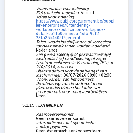
Voorwaarden voor indiening
:
Elektronische indiening
:
Vereist
Adres voor indiening
:
https://www.publicprocurement.be/suppl
ier/enterprises/0/tendering-
workspaces/publication-workspace-
detail/ce11e0c6-5eea-4cfb-9ef2-
28fa25b4405f/general
Talen waarin inschrijvingen of verzoeken
tot deelname kunnen worden ingediend
:
Nederlands
Een geavanceerd(e) of gekwalificeerd(e)
elektronisch(e) handtekening of zegel
(zoals omschreven in Verordening (EU) nr.
910/2014) is vereist
Uiterste datum voor de ontvangst van
inschrijvingen
:
06/07/2026
08:00 +02:00
Voorwaarden van het contract
:
De uitvoering van de opdracht moet
plaatsvinden binnen het kader van
programma’s voor maatwerkbedrijven
:
Neen
5.1.15
TECHNIEKEN
Raamovereenkomst
:
Geen raamovereenkomst
Informatie over het dynamische
aankoopsysteem
:
Geen dynamisch aankoopsysteem