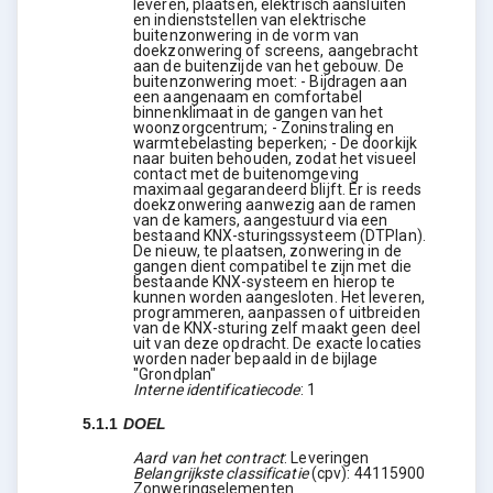
leveren, plaatsen, elektrisch aansluiten
en indienststellen van elektrische
buitenzonwering in de vorm van
doekzonwering of screens, aangebracht
aan de buitenzijde van het gebouw. De
buitenzonwering moet: - Bijdragen aan
een aangenaam en comfortabel
binnenklimaat in de gangen van het
woonzorgcentrum; - Zoninstraling en
warmtebelasting beperken; - De doorkijk
naar buiten behouden, zodat het visueel
contact met de buitenomgeving
maximaal gegarandeerd blijft. Er is reeds
doekzonwering aanwezig aan de ramen
van de kamers, aangestuurd via een
bestaand KNX-sturingssysteem (DTPlan).
De nieuw, te plaatsen, zonwering in de
gangen dient compatibel te zijn met die
bestaande KNX-systeem en hierop te
kunnen worden aangesloten. Het leveren,
programmeren, aanpassen of uitbreiden
van de KNX-sturing zelf maakt geen deel
uit van deze opdracht. De exacte locaties
worden nader bepaald in de bijlage
"Grondplan"
Interne identificatiecode
:
1
5.1.1
DOEL
Aard van het contract
:
Leveringen
Belangrijkste classificatie
(
cpv
):
44115900
Zonweringselementen