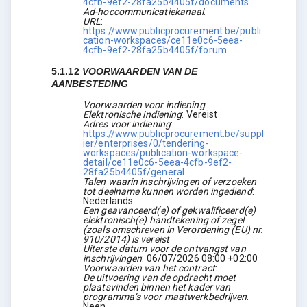
4cfb-9ef2-28fa25b4405f/documents
Ad-hoccommunicatiekanaal
:
URL
:
https://www.publicprocurement.be/publi
cation-workspaces/ce11e0c6-5eea-
4cfb-9ef2-28fa25b4405f/forum
5.1.12
VOORWAARDEN VAN DE
AANBESTEDING
Voorwaarden voor indiening
:
Elektronische indiening
:
Vereist
Adres voor indiening
:
https://www.publicprocurement.be/suppl
ier/enterprises/0/tendering-
workspaces/publication-workspace-
detail/ce11e0c6-5eea-4cfb-9ef2-
28fa25b4405f/general
Talen waarin inschrijvingen of verzoeken
tot deelname kunnen worden ingediend
:
Nederlands
Een geavanceerd(e) of gekwalificeerd(e)
elektronisch(e) handtekening of zegel
(zoals omschreven in Verordening (EU) nr.
910/2014) is vereist
Uiterste datum voor de ontvangst van
inschrijvingen
:
06/07/2026
08:00 +02:00
Voorwaarden van het contract
:
De uitvoering van de opdracht moet
plaatsvinden binnen het kader van
programma’s voor maatwerkbedrijven
:
Neen