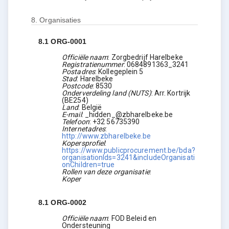
8.
Organisaties
8.1
ORG-0001
Officiële naam
:
Zorgbedrijf Harelbeke
Registratienummer
:
0684891363_3241
Postadres
:
Kollegeplein 5
Stad
:
Harelbeke
Postcode
:
8530
Onderverdeling land (NUTS)
:
Arr. Kortrijk
(
BE254
)
Land
:
België
E-mail
:
_hidden_@zbharelbeke.be
Telefoon
:
+32 56735390
Internetadres
:
http://www.zbharelbeke.be
Kopersprofiel
:
https://www.publicprocurement.be/bda?
organisationIds=3241&includeOrganisati
onChildren=true
Rollen van deze organisatie
:
Koper
8.1
ORG-0002
Officiële naam
:
FOD Beleid en
Ondersteuning