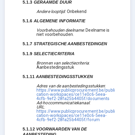
5.1.3
GERAAMDE DUUR
Andere looptijd
:
Onbekend
5.1.6
ALGEMENE INFORMATIE
Voorbehouden deelname
:
Deelname is
niet voorbehouden.
5.1.7
STRATEGISCHE AANBESTEDINGEN
5.1.9
SELECTIECRITERIA
Bronnen van selectiecriteria
:
Aanbestedingsstuk
5.1.11
AANBESTEDINGSSTUKKEN
Adres van de aanbestedingsstukken
:
https://www.publicprocurement.be/publi
cation-workspaces/ce11e0c6-5eea-
4cfb-9ef2-28fa25b4405f/documents
Ad-hoccommunicatiekanaal
:
URL
:
https://www.publicprocurement.be/publi
cation-workspaces/ce11e0c6-5eea-
4cfb-9ef2-28fa25b4405f/forum
5.1.12
VOORWAARDEN VAN DE
AANBESTEDING