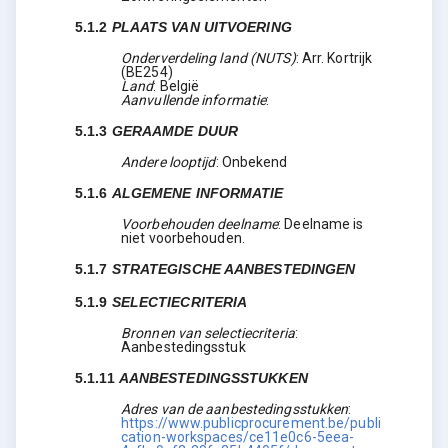
5.1.2
PLAATS VAN UITVOERING
Onderverdeling land (NUTS)
:
Arr. Kortrijk
(
BE254
)
Land
:
België
Aanvullende informatie
:
5.1.3
GERAAMDE DUUR
Andere looptijd
:
Onbekend
5.1.6
ALGEMENE INFORMATIE
Voorbehouden deelname
:
Deelname is
niet voorbehouden.
5.1.7
STRATEGISCHE AANBESTEDINGEN
5.1.9
SELECTIECRITERIA
Bronnen van selectiecriteria
:
Aanbestedingsstuk
5.1.11
AANBESTEDINGSSTUKKEN
Adres van de aanbestedingsstukken
:
https://www.publicprocurement.be/publi
cation-workspaces/ce11e0c6-5eea-