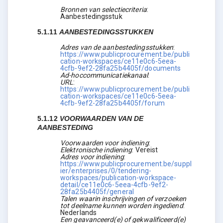
Bronnen van selectiecriteria
:
Aanbestedingsstuk
5.1.11
AANBESTEDINGSSTUKKEN
Adres van de aanbestedingsstukken
:
https://www.publicprocurement.be/publi
cation-workspaces/ce11e0c6-5eea-
4cfb-9ef2-28fa25b4405f/documents
Ad-hoccommunicatiekanaal
:
URL
:
https://www.publicprocurement.be/publi
cation-workspaces/ce11e0c6-5eea-
4cfb-9ef2-28fa25b4405f/forum
5.1.12
VOORWAARDEN VAN DE
AANBESTEDING
Voorwaarden voor indiening
:
Elektronische indiening
:
Vereist
Adres voor indiening
:
https://www.publicprocurement.be/suppl
ier/enterprises/0/tendering-
workspaces/publication-workspace-
detail/ce11e0c6-5eea-4cfb-9ef2-
28fa25b4405f/general
Talen waarin inschrijvingen of verzoeken
tot deelname kunnen worden ingediend
:
Nederlands
Een geavanceerd(e) of gekwalificeerd(e)