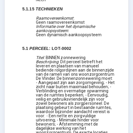
5.1.15
TECHNIEKEN
Raamovereenkomst
:
Geen raamovereenkomst
Informatie over het dynamische
aankoopsysteem
:
Geen dynamisch aankoopsysteem
5.1
PERCEEL
:
LOT-0002
Titel
:
BINNEN zonnewering
Beschrijving
:
Dit perceel betreft het
leveren en plaatsen van manueel
bediende rolgordijnen aan de binnenzijde
van de ramen van ons woonzorgcentrum
De Vlinder. De binnenzonnewering moet:
- Aangepast zijn aan zorgomgeving; - Het
zicht naar buiten maximaal behouden; -
Verblinding en overmatige opwarming
van de ruimtes beperken; - Eenvoudig,
veilig en gebruiksvriendelijk zijn voor
zowel bewoners als zorgpersoneel. De
plaatsing gebeurt in bestaande ruimtes,
waardoor bijzonder aandacht vereist is
voor: - Een nette en zorgvuldige
uitvoering; - Minimale hinder voor
bewoners; - Afstemming met de
dagelijkse werking van het
woonzorgcentrum. De exacte locaties