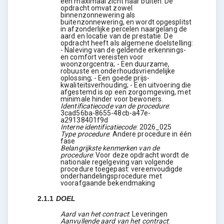
een maximaal zicht naar buiten. De
opdracht omvat zowel
binnenzonnewering als
buitenzonnewering, en wordt opgesplitst
in afzonderlijke percelen naargelang de
aard en locatie van de prestatie. De
opdracht heeft als algemene doelstelling:
- Naleving van de geldende erkennings-
en comfort vereisten voor
woonzorgcentra; - Een duurzame,
robuuste en onderhoudsvriendelijke
oplossing; - Een goede prijs-
kwaliteitsverhouding; - Een uitvoering die
afgestemd is op een zorgomgeving, met
minimale hinder voor bewoners.
Identificatiecode van de procedure
:
3cad56ba-8655-48cb-a47e-
a29138401f9d
Interne identificatiecode
:
2026_025
Type procedure
:
Andere procedure in één
fase
Belangrijkste kenmerken van de
procedure
:
Voor deze opdracht wordt de
nationale regelgeving van volgende
procedure toegepast: vereenvoudigde
onderhandelingsprocedure met
voorafgaande bekendmaking
2.1.1
DOEL
Aard van het contract
:
Leveringen
Aanvullende aard van het contract
: