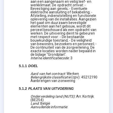
aan een aangenaam en veilig leef- en
werkklimaat. De opdracht omvat: -
Bevestiging aan gevels; - Eventuele
elektrische aansluiting of bekabeling; -
Afstelling, indienststelling en functionele
oplevering van de installaties. Aangezien
het gaat om duurzaam bevestigde
elementen aan het gebouw, wordt dit
perceel beschouwd als een opdracht van
werken. De uitvoering dient te gebeuren
met respect voor: - De bestaande
bouwkundige toestand; - De veiligheid
van bewoners, bezoekers en personeel; -
De continuïteit van de zorgverlening. De
exacte locaties worden nader bepaald in
de bijlage "Grondplan".
Interne identificatiecode
:
3
5.1.1
DOEL
Aard van het contract
:
Werken
Belangrijkste classificatie
(
cpv
):
45212190
Aanbrengen van zonwering
5.1.2
PLAATS VAN UITVOERING
Onderverdeling land (NUTS)
:
Arr. Kortrijk
(
BE254
)
Land
:
België
Aanvullende informatie
: