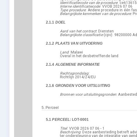
Identificatiecode van de procedure
:
ce613615
Interne identificatiecode
:
VVOB 2026 07 06
Type procedure
:
Andere procedure in één fa
Belangrijkste kenmerken van de procedure
:
Pr
2.1.1
DOEL
Aard van het contract
:
Diensten
Belangrijkste classificatie
(
cpv
):
98200000
Ad
2.1.2
PLAATS VAN UITVOERING
5. Perceel: LOT-0001 - VVOB 2026 07 06 - 1
Land
:
Malawi
Overal in het desbetreffende land
2.1.4
ALGEMENE INFORMATIE
Rechtsgrondslag
:
Richtlijn 2014/24/EU
2.1.6
GRONDEN VOOR UITSLUITING
Bronnen voor uitsluitingsgronden
:
Aanbested
8. Organisaties
(2)
5.
Perceel
5.1
PERCEEL
:
LOT-0001
Titel
:
VVOB 2026 07 06 - 1
Beschrijving
:
Deze aanbesteding betreft advi
ter ondersteuning van de integratie van gen