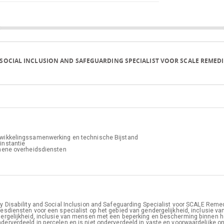
 SOCIAL INCLUSION AND SAFEGUARDING SPECIALIST VOOR SCALE REMEDI
expand_more
wikkelingssamenwerking en technische Bijstand
instantie
ene overheidsdiensten
 Disability and Social Inclusion and Safeguarding Specialist voor SCALE Remedi
esdiensten voor een specialist op het gebied van gendergelijkheid, inclusie 
expand_more
dergelijkheid, inclusie van mensen met een beperking en bescherming binnen h
derverdeeld in percelen en is niet onderverdeeld in vaste en voorwaardelijke o