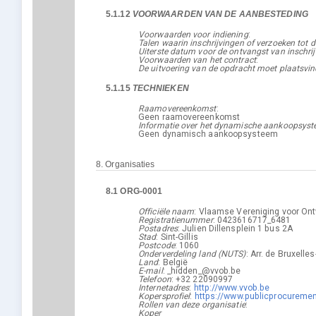
5.1.12
VOORWAARDEN VAN DE AANBESTEDING
Voorwaarden voor indiening
:
Talen waarin inschrijvingen of verzoeken to
Uiterste datum voor de ontvangst van inschri
Voorwaarden van het contract
:
De uitvoering van de opdracht moet plaatsvi
5.1.15
TECHNIEKEN
Raamovereenkomst
:
Geen raamovereenkomst
Informatie over het dynamische aankoopsys
Geen dynamisch aankoopsysteem
8.
Organisaties
8.1
ORG-0001
Officiële naam
:
Vlaamse Vereniging voor Ont
Registratienummer
:
0423616717_6481
Postadres
:
Julien Dillensplein 1 bus 2A
Stad
:
Sint-Gillis
Postcode
:
1060
Onderverdeling land (NUTS)
:
Arr. de Bruxelle
Land
:
België
E-mail
:
_hidden_@vvob.be
Telefoon
:
+32 22090997
Internetadres
:
http://www.vvob.be
Kopersprofiel
:
https://www.publicprocuremen
Rollen van deze organisatie
:
Koper