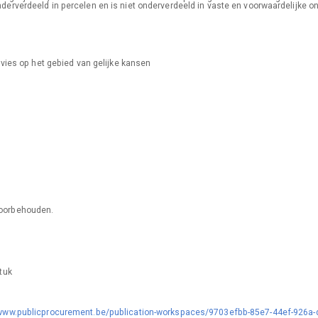
derverdeeld in percelen en is niet onderverdeeld in vaste en voorwaardelijke o
vies op het gebied van gelijke kansen
voorbehouden.
tuk
/www.publicprocurement.be/publication-workspaces/9703efbb-85e7-44ef-926