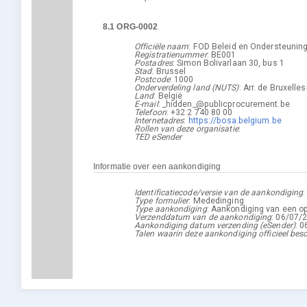
8.1
ORG-0002
Officiële naam
:
FOD Beleid en Ondersteunin
Registratienummer
:
BE001
Postadres
:
Simon Bolivarlaan 30, bus 1
Stad
:
Brussel
Postcode
:
1000
Onderverdeling land (NUTS)
:
Arr. de Bruxelle
Land
:
België
E-mail
:
_hidden_@publicprocurement.be
Telefoon
:
+32 2 740 80 00
Internetadres
:
https://bosa.belgium.be
Rollen van deze organisatie
:
TED eSender
Informatie over een aankondiging
Identificatiecode/versie van de aankondiging
Type formulier
:
Mededinging
Type aankondiging
:
Aankondiging van een opd
Verzenddatum van de aankondiging
:
06/07/
Aankondiging datum verzending (eSender)
:
0
Talen waarin deze aankondiging officieel besc