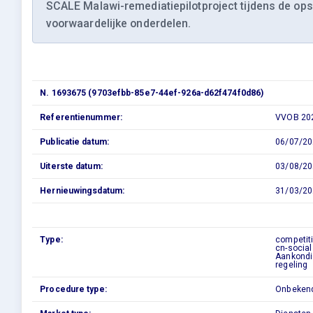
SCALE Malawi-remediatiepilotproject tijdens de opsc
voorwaardelijke onderdelen.
N. 1693675 (9703efbb-85e7-44ef-926a-d62f474f0d86)
Referentienummer:
VVOB 202
Publicatie datum:
06/07/20
Uiterste datum:
03/08/20
Hernieuwingsdatum:
31/03/20
Type:
competit
cn-social
Aankondig
regeling
Procedure type:
Onbeken