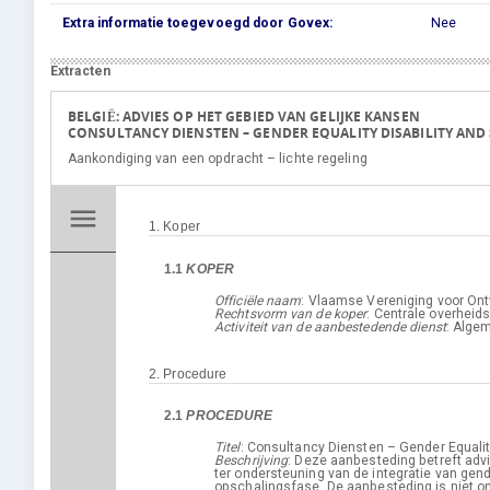
Extra informatie toegevoegd door Govex:
Nee
Extracten
BELGIË: ADVIES OP HET GEBIED VAN GELIJKE KANSEN
CONSULTANCY DIENSTEN – GENDER EQUALITY DISABILITY AND
Aankondiging van een opdracht – lichte regeling
menu
1.
Koper
1.1
KOPER
1. Koper
Officiële naam
:
Vlaamse Vereniging voor Ont
Rechtsvorm van de koper
:
Centrale overheids
Activiteit van de aanbestedende dienst
:
Algem
2.
Procedure
2.1
PROCEDURE
Titel
:
Consultancy Diensten – Gender Equality
Beschrijving
:
Deze aanbesteding betreft advi
ter ondersteuning van de integratie van gen
2. Procedure
opschalingsfase. De aanbesteding is niet on