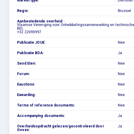
Market type:
Diensten
Regio:
Brussel
Aanbestedende overheid :
Vlaamse Vereniging voor Ontwikkelingssamenwerking en technische Bij
BEL
+32 22090997
Publicatie JOUE:
Nee
Publicatie BDA:
Ja
Send Eten:
Nee
Forum:
Nee
Eauctions:
Nee
Eawarding:
Nee
Terms of reference documents:
Nee
Accompanying documents:
Ja
Overheidsopdracht gelezen/gecontroleerd door
Ja
Govex: