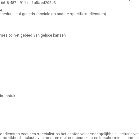
-66f8-487d-9114-b1a5aed205e3
se
ocedure: sui generis (sociale en andere specifieke diensten)
vies op het gebied van gelijke kansen
ingsstuk
expand_more
esdiensten voor een specialist op het gebied van gendergelijkheid, inclusie 
dergelijkheid, inclusie van mensen met een beperking en bescherming binnen h