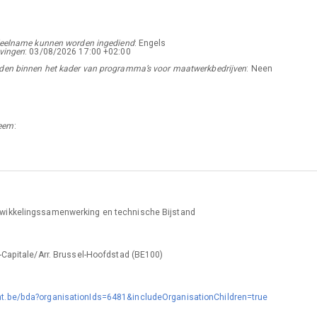
t deelname kunnen worden ingediend
:
Engels
jvingen
:
03/08/2026
17:00 +02:00
nden binnen het kader van programma’s voor maatwerkbedrijven
:
Neen
teem
:
wikkelingssamenwerking en technische Bijstand
s-Capitale/Arr. Brussel-Hoofdstad
(
BE100
)
t.be/bda?organisationIds=6481&includeOrganisationChildren=true