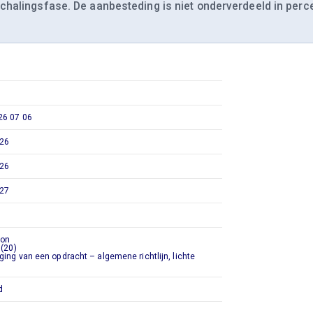
halingsfase. De aanbesteding is niet onderverdeeld in perce
6 07 06
26
26
27
ion
 (20)
ing van een opdracht – algemene richtlijn, lichte
d