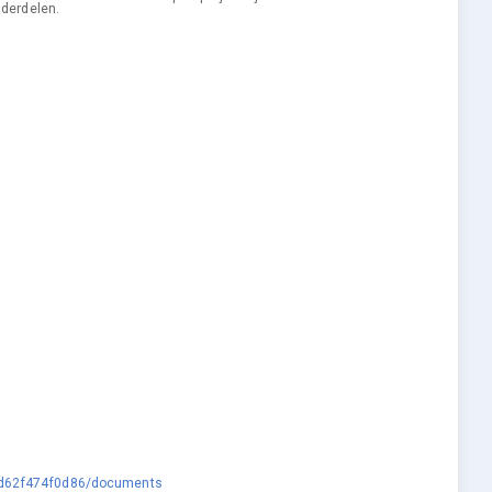
nderdelen.
a-d62f474f0d86/documents