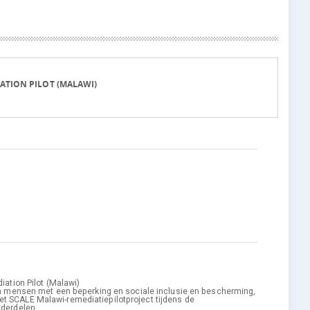
ATION PILOT (MALAWI)
ation Pilot (Malawi)
van mensen met een beperking en sociale inclusie en bescherming,
et SCALE Malawi-remediatiepilotproject tijdens de
nderdelen.