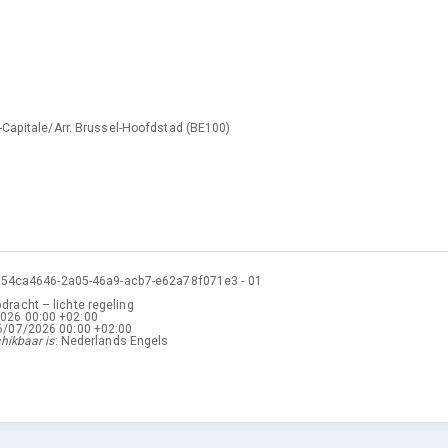
g
s-Capitale/Arr. Brussel-Hoofdstad
(
BE100
)
:
54ca4646-2a05-46a9-acb7-e62a78f071e3
-
01
racht – lichte regeling
2026
00:00 +02:00
6/07/2026
00:00 +02:00
hikbaar is
:
Nederlands
Engels