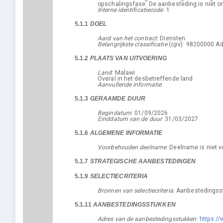
opschalingsfase. De aanbesteding is niet on
Interne identificatiecode
:
1
Informatie over een aankondiging
5.1.1
DOEL
Aard van het contract
:
Diensten
Belangrijkste classificatie
(
cpv
):
98200000
Ad
5.1.2
PLAATS VAN UITVOERING
Land
:
Malawi
Overal in het desbetreffende land
Aanvullende informatie
:
5.1.3
GERAAMDE DUUR
Begindatum
:
01/09/2026
Einddatum van de duur
:
31/03/2027
5.1.6
ALGEMENE INFORMATIE
Voorbehouden deelname
:
Deelname is niet 
5.1.7
STRATEGISCHE AANBESTEDINGEN
5.1.9
SELECTIECRITERIA
Bronnen van selectiecriteria
:
Aanbestedingss
5.1.11
AANBESTEDINGSSTUKKEN
Adres van de aanbestedingsstukken
:
https:/