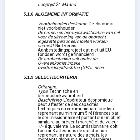
Looptijd
:
24
Maand
5.1.6
ALGEMENE INFORMATIE
Voorbehouden deelname
:
Deelname is
niet voorbehouden.
De namen en beroepskwalificaties van het
voor de uitvoering van de opdracht
ingezette personeel moeten worden
vermeld
:
Niet vereist
Aanbestedingsproject dat niet uit EU-
fondsen wordt gefinancierd
De aanbesteding valt onder de
Overeenkomst inzake
overheidsopdrachten (GPA)
:
neen
5.1.9
SELECTIECRITERIA
Criterium
:
Type
:
Technische en
beroepsbekwaamheid
Beschrijving
:
L'opérateur économique
peut attester de ses capacités
techniques en communiquant une liste
reprenant au minimum 5 références par
le soumissionnaire et portant sur un objet
similaire au présent marché et de valeur
+/- équivalente. Le soumissionnaire doit
fournir 3 attestions de satisfaction
reprenant la nature des achats, les
montants globaux sur les 3 dernières