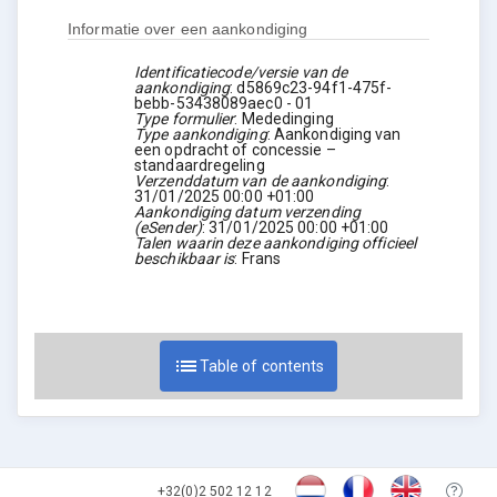
Informatie over een aankondiging
Identificatiecode/versie van de
aankondiging
:
d5869c23-94f1-475f-
bebb-53438089aec0
-
01
Type formulier
:
Mededinging
Type aankondiging
:
Aankondiging van
een opdracht of concessie –
standaardregeling
Verzenddatum van de aankondiging
:
31/01/2025
00:00 +01:00
Aankondiging datum verzending
(eSender)
:
31/01/2025
00:00 +01:00
Talen waarin deze aankondiging officieel
beschikbaar is
:
Frans
list
Table of contents
expand_more
1. Koper
+32(0)2 502 12 12