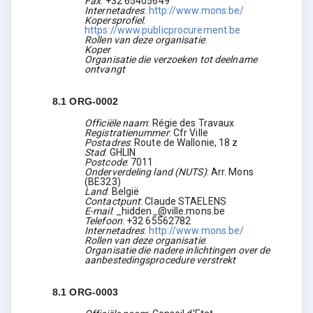
Fax
:
+32 65405649
Internetadres
:
http://www.mons.be/
Kopersprofiel
:
https://www.publicprocurement.be
Rollen van deze organisatie
:
Koper
Organisatie die verzoeken tot deelname
ontvangt
8.1
ORG-0002
Officiële naam
:
Régie des Travaux
Registratienummer
:
Cfr Ville
Postadres
:
Route de Wallonie, 18 z
Stad
:
GHLIN
Postcode
:
7011
Onderverdeling land (NUTS)
:
Arr. Mons
(
BE323
)
Land
:
België
Contactpunt
:
Claude STAELENS
E-mail
:
_hidden_@ville.mons.be
Telefoon
:
+32 65562782
Internetadres
:
http://www.mons.be/
Rollen van deze organisatie
:
Organisatie die nadere inlichtingen over de
aanbestedingsprocedure verstrekt
8.1
ORG-0003