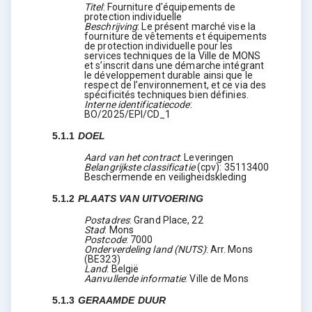
Titel
:
Fourniture d'équipements de
protection individuelle
Beschrijving
:
Le présent marché vise la
fourniture de vêtements et équipements
de protection individuelle pour les
services techniques de la Ville de MONS
et s’inscrit dans une démarche intégrant
le développement durable ainsi que le
respect de l’environnement, et ce via des
spécificités techniques bien définies.
Interne identificatiecode
:
BO/2025/EPI/CD_1
5.1.1
DOEL
Aard van het contract
:
Leveringen
Belangrijkste classificatie
(
cpv
):
35113400
Beschermende en veiligheidskleding
5.1.2
PLAATS VAN UITVOERING
Postadres
:
Grand Place, 22
Stad
:
Mons
Postcode
:
7000
Onderverdeling land (NUTS)
:
Arr. Mons
(
BE323
)
Land
:
België
Aanvullende informatie
:
Ville de Mons
5.1.3
GERAAMDE DUUR