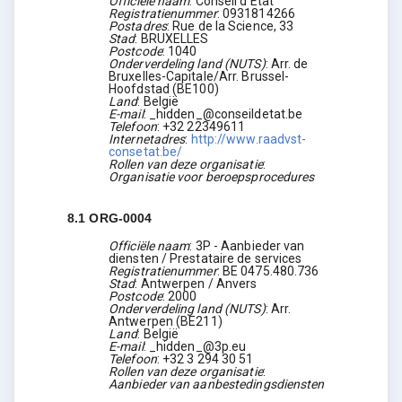
Officiële naam
:
Conseil d'Etat
Registratienummer
:
0931814266
Postadres
:
Rue de la Science, 33
Stad
:
BRUXELLES
Postcode
:
1040
Onderverdeling land (NUTS)
:
Arr. de
Bruxelles-Capitale/Arr. Brussel-
Hoofdstad
(
BE100
)
Land
:
België
E-mail
:
_hidden_@conseildetat.be
Telefoon
:
+32 22349611
Internetadres
:
http://www.raadvst-
consetat.be/
Rollen van deze organisatie
:
Organisatie voor beroepsprocedures
8.1
ORG-0004
Officiële naam
:
3P - Aanbieder van
diensten / Prestataire de services
Registratienummer
:
BE 0475.480.736
Stad
:
Antwerpen / Anvers
Postcode
:
2000
Onderverdeling land (NUTS)
:
Arr.
Antwerpen
(
BE211
)
Land
:
België
E-mail
:
_hidden_@3p.eu
Telefoon
:
+32 3 294 30 51
Rollen van deze organisatie
:
Aanbieder van aanbestedingsdiensten