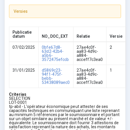
Versies
Publicatie
datum
NO_DOC_EXT
Relatie
Versie
07/02/2025
0bfe67d8-
27ae4c0f-
2
63d2-42b4-
aa83-4d9c-
a5b6-
a884-
3572475efccb
acceff7c3ea0
31/01/2025
d5869c23-
27ae4c0f-
1
94f1-475f-
aa83-4d9c-
bebb-
a884-
53438089aec0
acceff7c3ea0
Criterias
SELECTION
LOT-0001
tp-abil - L'opérateur économique peut attester de ses
capacités techniques en communiquant une liste reprenant
au minimum 5 références par le soumissionnaire et portant
sur un objet similaire au présent marché et de valeur +/-
équivalente. Le soumissionnaire doit fournir 3 attestions de
satisfaction reprenant la nature des achats, les montants