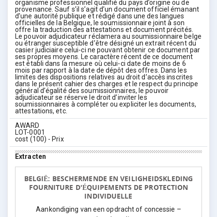
organisme professionnel qualifié du pays d’origine ou de
provenance. Sauf s’il s’agit d’un document officiel émanant
d’une autorité publique et rédigé dans une des langues
officielles de la Belgique, le soumissionnaire joint à son
offre la traduction des attestations et document précités.
Le pouvoir adjudicateur réclamera au soumissionnaire belge
ou étranger susceptible d’être désigné un extrait récent du
casier judiciaire celui-ci ne pouvant obtenir ce document par
ses propres moyens. Le caractère récent de ce document
est établi dans la mesure où celui-ci date de moins de 6
mois par rapport à la date de dépôt des offres. Dans les
limites des dispositions relatives au droit d’accès inscrites
dans le présent cahier des charges et le respect du principe
général d’égalité des soumissionnaires, le pouvoir
adjudicateur se réserve le droit d’inviter les
soumissionnaires à compléter ou expliciter les documents,
attestations, etc.
AWARD
LOT-0001
cost (100) - Prix
Extracten
BELGIË: BESCHERMENDE EN VEILIGHEIDSKLEDING
FOURNITURE D'ÉQUIPEMENTS DE PROTECTION
INDIVIDUELLE
Aankondiging van een opdracht of concessie –