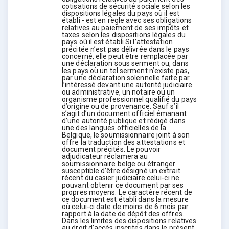
cotisations de sécurité sociale selon les
dispositions légales du pays où il est
établi - est en règle avec ses obligations
relatives au paiement de ses impôts et
taxes selon les dispositions légales du
pays où il est établi Si l’attestation
précitée n’est pas délivrée dans le pays
concerné, elle peut être remplacée par
une déclaration sous serment ou, dans
les pays où un tel serment n’existe pas,
par une déclaration solennelle faite par
l’intéressé devant une autorité judiciaire
ou administrative, un notaire ou un
organisme professionnel qualifié du pays
d’origine ou de provenance. Sauf s’il
s’agit d’un document officiel émanant
d’une autorité publique et rédigé dans
une des langues officielles de la
Belgique, le soumissionnaire joint à son
offre la traduction des attestations et
document précités. Le pouvoir
adjudicateur réclamera au
soumissionnaire belge ou étranger
susceptible d’être désigné un extrait
récent du casier judiciaire celui-ci ne
pouvant obtenir ce document par ses
propres moyens. Le caractère récent de
ce document est établi dans la mesure
où celui-ci date de moins de 6 mois par
rapport à la date de dépôt des offres.
Dans les limites des dispositions relatives
au droit d’accès inscrites dans le présent