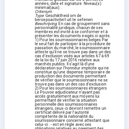
années, date et signature. Niveau(x)
minimal(aux): .
Criterium
:
Type
:
Geschiktheid om de
beroepsactiviteit uit te oefenen
Beschrijving
:
En cas de groupement sans
personnalité juridique, chacun de ses
membres est invité à se conformer et à
présenter les documents exigés ci-après.
1) Pour les soumissionnaires belges Par
le seul fait de participer à la procédure de
passation du marché, le soumissionnaire
atteste qu’il ne se trouve pas dans un des
cas d’exclusion visés aux articles 67 à 69
de la loi du 17 juin 2016 relative aux
marchés publics. Il s’agit là d’une
déclaration sur l’honneur implicite qui ne
constitue qu’une dispense temporaire de
production des documents permettant
de vérifier que le soumissionnaire ne se
trouve pas dans un des cas d’exclusion.
2) Pour les soumissionnaires étrangers
Le Pouvoir adjudicateur n’ayant pas
accès gratuitement aux moyens lui
permettant de vérifier la situation
personnelle des soumissionnaires
étrangers, ceux-ci devront remettre un
certificat délivré par l’autorité
compétente de la nationalité du
soumissionnaire concerné attestant que
celui-ci : - est en règle avec ses
obligations relatives au paiement des