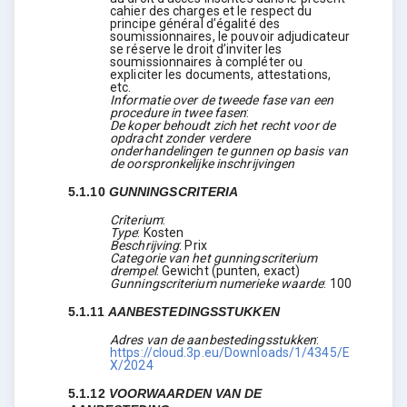
cahier des charges et le respect du
principe général d’égalité des
soumissionnaires, le pouvoir adjudicateur
se réserve le droit d’inviter les
soumissionnaires à compléter ou
expliciter les documents, attestations,
etc.
Informatie over de tweede fase van een
procedure in twee fasen
:
De koper behoudt zich het recht voor de
opdracht zonder verdere
onderhandelingen te gunnen op basis van
de oorspronkelijke inschrijvingen
5.1.10
GUNNINGSCRITERIA
Criterium
:
Type
:
Kosten
Beschrijving
:
Prix
Categorie van het gunningscriterium
drempel
:
Gewicht (punten, exact)
Gunningscriterium numerieke waarde
:
100
5.1.11
AANBESTEDINGSSTUKKEN
Adres van de aanbestedingsstukken
:
https://cloud.3p.eu/Downloads/1/4345/E
X/2024
5.1.12
VOORWAARDEN VAN DE