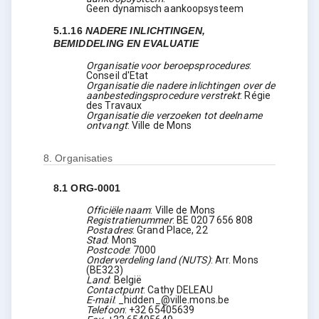
Geen dynamisch aankoopsysteem
5.1.16
NADERE INLICHTINGEN,
BEMIDDELING EN EVALUATIE
Organisatie voor beroepsprocedures
:
Conseil d'Etat
Organisatie die nadere inlichtingen over de
aanbestedingsprocedure verstrekt
:
Régie
des Travaux
Organisatie die verzoeken tot deelname
ontvangt
:
Ville de Mons
8.
Organisaties
8.1
ORG-0001
Officiële naam
:
Ville de Mons
Registratienummer
:
BE 0207 656 808
Postadres
:
Grand Place, 22
Stad
:
Mons
Postcode
:
7000
Onderverdeling land (NUTS)
:
Arr. Mons
(
BE323
)
Land
:
België
Contactpunt
:
Cathy DELEAU
E-mail
:
_hidden_@ville.mons.be
Telefoon
:
+32 65405639