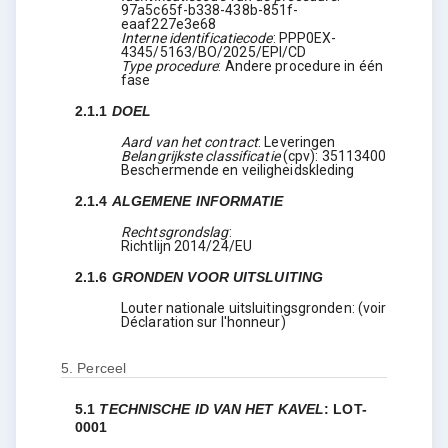
97a5c65f-b338-438b-851f-
eaaf227e3e68
Interne identificatiecode
:
PPP0EX-
4345/5163/BO/2025/EPI/CD
Type procedure
:
Andere procedure in één
fase
2.1.1
DOEL
Aard van het contract
:
Leveringen
Belangrijkste classificatie
(
cpv
):
35113400
Beschermende en veiligheidskleding
2.1.4
ALGEMENE INFORMATIE
Rechtsgrondslag
:
Richtlijn 2014/24/EU
2.1.6
GRONDEN VOOR UITSLUITING
Louter nationale uitsluitingsgronden
:
(voir
Déclaration sur l'honneur)
5.
Perceel
5.1
TECHNISCHE ID VAN HET KAVEL
:
LOT-
0001