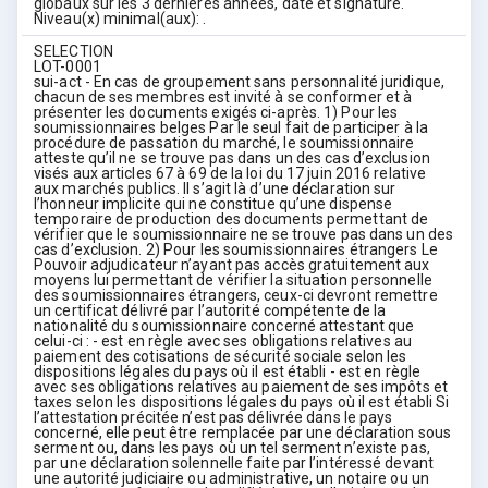
globaux sur les 3 dernières années, date et signature.
Niveau(x) minimal(aux): .
SELECTION
LOT-0001
sui-act - En cas de groupement sans personnalité juridique,
chacun de ses membres est invité à se conformer et à
présenter les documents exigés ci-après. 1) Pour les
soumissionnaires belges Par le seul fait de participer à la
procédure de passation du marché, le soumissionnaire
atteste qu’il ne se trouve pas dans un des cas d’exclusion
visés aux articles 67 à 69 de la loi du 17 juin 2016 relative
aux marchés publics. Il s’agit là d’une déclaration sur
l’honneur implicite qui ne constitue qu’une dispense
temporaire de production des documents permettant de
vérifier que le soumissionnaire ne se trouve pas dans un des
cas d’exclusion. 2) Pour les soumissionnaires étrangers Le
Pouvoir adjudicateur n’ayant pas accès gratuitement aux
moyens lui permettant de vérifier la situation personnelle
des soumissionnaires étrangers, ceux-ci devront remettre
un certificat délivré par l’autorité compétente de la
nationalité du soumissionnaire concerné attestant que
celui-ci : - est en règle avec ses obligations relatives au
paiement des cotisations de sécurité sociale selon les
dispositions légales du pays où il est établi - est en règle
avec ses obligations relatives au paiement de ses impôts et
taxes selon les dispositions légales du pays où il est établi Si
l’attestation précitée n’est pas délivrée dans le pays
concerné, elle peut être remplacée par une déclaration sous
serment ou, dans les pays où un tel serment n’existe pas,
par une déclaration solennelle faite par l’intéressé devant
une autorité judiciaire ou administrative, un notaire ou un