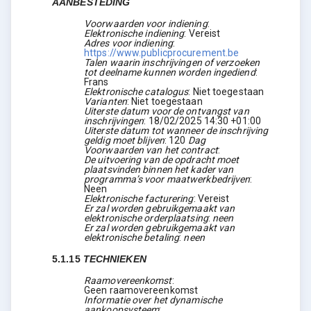
AANBESTEDING
Voorwaarden voor indiening
:
Elektronische indiening
:
Vereist
Adres voor indiening
:
https://www.publicprocurement.be
Talen waarin inschrijvingen of verzoeken
tot deelname kunnen worden ingediend
:
Frans
Elektronische catalogus
:
Niet toegestaan
Varianten
:
Niet toegestaan
Uiterste datum voor de ontvangst van
inschrijvingen
:
18/02/2025
14:30 +01:00
Uiterste datum tot wanneer de inschrijving
geldig moet blijven
:
120
Dag
Voorwaarden van het contract
:
De uitvoering van de opdracht moet
plaatsvinden binnen het kader van
programma’s voor maatwerkbedrijven
:
Neen
Elektronische facturering
:
Vereist
Er zal worden gebruikgemaakt van
elektronische orderplaatsing
:
neen
Er zal worden gebruikgemaakt van
elektronische betaling
:
neen
5.1.15
TECHNIEKEN
Raamovereenkomst
:
Geen raamovereenkomst
Informatie over het dynamische
aankoopsysteem
: