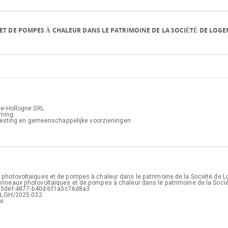
T DE POMPES À CHALEUR DANS LE PATRIMOINE DE LA SOCIÉTÉ DE LOG
expand_more
ce-Hollogne SRL
ming
esting en gemeenschappelijke voorzieningen
hotovoltaïques et de pompes à chaleur dans le patrimoine de la Société de 
neaux photovoltaïques et de pompes à chaleur dans le patrimoine de la Soci
expand_more
-5def-4877-b40d-bf1a5c76d8a3
SLGH/2025.032
se