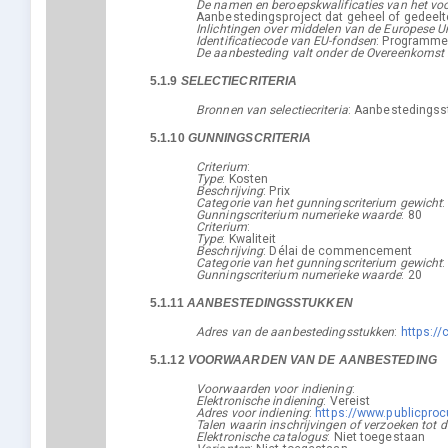
De namen en beroepskwalificaties van het voo
Aanbestedingsproject dat geheel of gedeelte
Inlichtingen over middelen van de Europese U
Identificatiecode van EU-fondsen
:
Programme
De aanbesteding valt onder de Overeenkomst
5.1.9
SELECTIECRITERIA
Bronnen van selectiecriteria
:
Aanbestedingss
5.1.10
GUNNINGSCRITERIA
Criterium
:
Type
:
Kosten
Beschrijving
:
Prix
Categorie van het gunningscriterium gewicht
Gunningscriterium numerieke waarde
:
80
Criterium
:
Type
:
Kwaliteit
Beschrijving
:
Délai de commencement
Categorie van het gunningscriterium gewicht
Gunningscriterium numerieke waarde
:
20
5.1.11
AANBESTEDINGSSTUKKEN
Adres van de aanbestedingsstukken
:
https:/
5.1.12
VOORWAARDEN VAN DE AANBESTEDING
Voorwaarden voor indiening
:
Elektronische indiening
:
Vereist
Adres voor indiening
:
https://www.publicpro
Talen waarin inschrijvingen of verzoeken to
Elektronische catalogus
:
Niet toegestaan