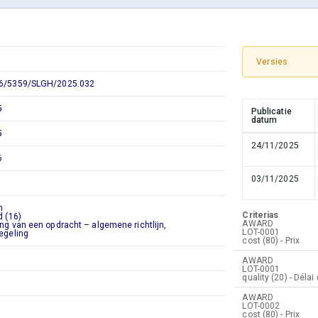
Versies
6/5359/SLGH/2025.032
5
Publicatie
datum
5
24/11/2025
6
03/11/2025
n
Criterias
d (16)
AWARD
ng van een opdracht – algemene richtlijn,
LOT-0001
egeling
cost (80) - Prix
AWARD
LOT-0001
quality (20) - Dé
AWARD
LOT-0002
cost (80) - Prix