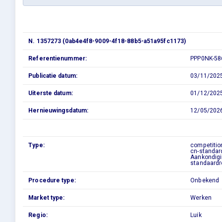
N. 1357273 (0ab4e4f8-9009-4f18-88b5-a51a95fc1173)
Referentienummer:
PPP0NK-58
Publicatie datum:
03/11/202
Uiterste datum:
01/12/202
Hernieuwingsdatum:
12/05/202
Type:
competitio
cn-standar
Aankondigi
standaardr
Procedure type:
Onbekend
Market type:
Werken
Regio:
Luik