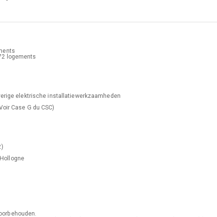
ments
 72 logements
erige elektrische installatiewerkzaamheden
Voir Case G du CSC)
2
)
Hollogne
voorbehouden.