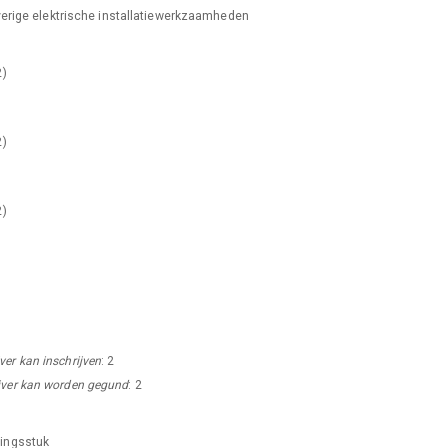
erige elektrische installatiewerkzaamheden
2
)
expand_more
2
)
2
)
expand_more
er kan inschrijven
:
2
jver kan worden gegund
:
2
ingsstuk