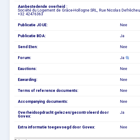
Aanbestedende overheid :
Société du Logement de Grâce-Hollogne SRL, Rue Nicolas Defrêcheu
+32 42476363
Publicatie JOUE:
Nee
Publicatie BDA:
Ja
Send Eten:
Nee
Forum:
Ja
Eauctions:
Nee
Eawarding:
Nee
Terms of reference documents:
Nee
Accompanying documents:
Nee
Overheidsopdracht gelezen/gecontroleerd door
Ja
Govex:
Extra informatie toegevoegd door Govex:
Nee