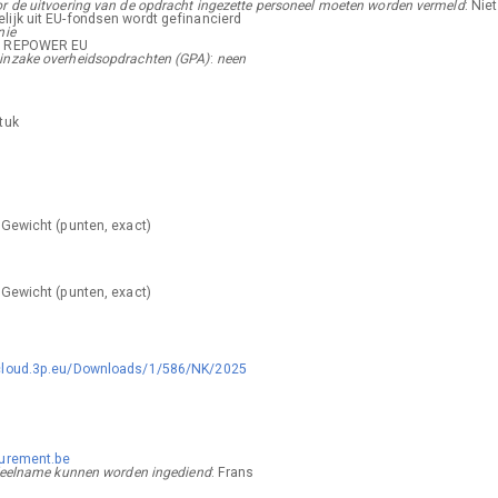
r de uitvoering van de opdracht ingezette personeel moeten worden vermeld
:
Niet
lijk uit EU-fondsen wordt gefinancierd
nie
 REPOWER EU
 inzake overheidsopdrachten (GPA)
:
neen
tuk
:
Gewicht (punten, exact)
:
Gewicht (punten, exact)
/cloud.3p.eu/Downloads/1/586/NK/2025
curement.be
t deelname kunnen worden ingediend
:
Frans