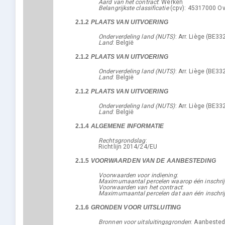
Aard van het contract
:
Werken
Belangrijkste classificatie
(
cpv
):
45317000
Ov
2.1.2
PLAATS VAN UITVOERING
Onderverdeling land (NUTS)
:
Arr. Liège
(
BE33
Land
:
België
5. Perceel
(2)
2.1.2
PLAATS VAN UITVOERING
Onderverdeling land (NUTS)
:
Arr. Liège
(
BE33
Land
:
België
2.1.2
PLAATS VAN UITVOERING
Onderverdeling land (NUTS)
:
Arr. Liège
(
BE33
Land
:
België
2.1.4
ALGEMENE INFORMATIE
8. Organisaties
(3)
Rechtsgrondslag
:
Richtlijn 2014/24/EU
2.1.5
VOORWAARDEN VAN DE AANBESTEDING
Voorwaarden voor indiening
:
Maximumaantal percelen waarop één inschrijv
Voorwaarden van het contract
:
Maximumaantal percelen dat aan één inschri
2.1.6
GRONDEN VOOR UITSLUITING
Bronnen voor uitsluitingsgronden
:
Aanbested
Informatie over een aankondiging