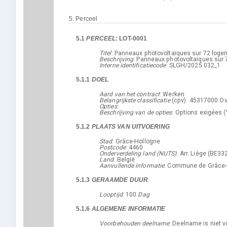
5.
Perceel
5.1
PERCEEL
:
LOT-0001
Titel
:
Panneaux photovoltaïques sur 72 loge
Beschrijving
:
Panneaux photovoltaïques sur
Interne identificatiecode
:
SLGH/2025.032_1
5.1.1
DOEL
Aard van het contract
:
Werken
Belangrijkste classificatie
(
cpv
):
45317000
Ov
Opties
:
Beschrijving van de opties
:
Options exigées (
5.1.2
PLAATS VAN UITVOERING
Stad
:
Grâce-Hollogne
Postcode
:
4460
Onderverdeling land (NUTS)
:
Arr. Liège
(
BE33
Land
:
België
Aanvullende informatie
:
Commune de Grâce-
5.1.3
GERAAMDE DUUR
Looptijd
:
100
Dag
5.1.6
ALGEMENE INFORMATIE
Voorbehouden deelname
:
Deelname is niet 