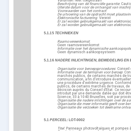
Varianten
:
Niet toegestaan
Beschrijving van de financiële garantie
:
Cautio
Uiterste datum voor de ontvangst van inschri
Voorwaarden van het contract
:
De uitvoering van de opdracht moet plaatsvi
Elektronische facturering
:
Vereist
Er zal worden gebruikgemaakt van elektronisc
Er zal worden gebruikgemaakt van elektronisc
5.1.15
TECHNIEKEN
Raamovereenkomst
:
Geen raamovereenkomst
Informatie over het dynamische aankoopsys
Geen dynamisch aankoopsysteem
5.1.16
NADERE INLICHTINGEN, BEMIDDELING EN 
Organisatie voor beroepsprocedures
:
Conseil 
Informatie over de termijnen voor beroep
:
Conf
marchés publics, de certains marchés de trav
communication, afin d'introduire éventuelle
une procédure d’extrême urgence. Conformémen
publics, de certains marchés de travaux, de
décision auprès du Conseil d’Etat. Ce recours
introduit par une demande datée qui doit êt
Science, 33 à 1040 Bruxelles, soit par procéd
Organisatie die nadere inlichtingen over de a
Organisatie die meer informatie geeft over b
Organisatie die verzoeken tot deelname ontva
5.1
PERCEEL
:
LOT-0002
Titel
:
Panneaux photovoltaïques et pompes à