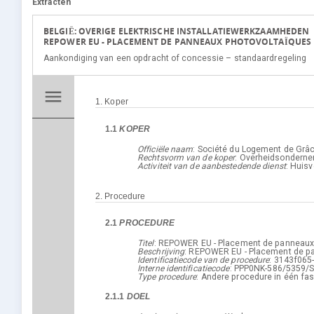
Extracten
BELGIË: OVERIGE ELEKTRISCHE INSTALLATIEWERKZAAMHEDEN
REPOWER EU - PLACEMENT DE PANNEAUX PHOTOVOLTAÏQUES E
Aankondiging van een opdracht of concessie – standaardregeling
menu
1.
Koper
1.1
KOPER
1. Koper
Officiële naam
:
Société du Logement de Grâ
Rechtsvorm van de koper
:
Overheidsonderne
Activiteit van de aanbestedende dienst
:
Huisv
2.
Procedure
2.1
PROCEDURE
Titel
:
REPOWER EU - Placement de panneaux p
Beschrijving
:
REPOWER EU - Placement de pan
Identificatiecode van de procedure
:
3143f065
2. Procedure
Interne identificatiecode
:
PPP0NK-586/5359/
Type procedure
:
Andere procedure in één fa
2.1.1
DOEL