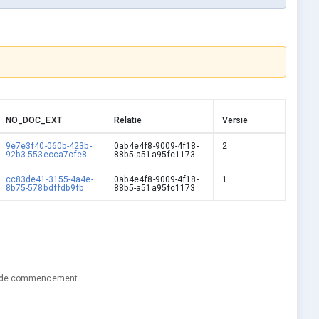
NO_DOC_EXT
Relatie
Versie
9e7e3f40-060b-423b-
0ab4e4f8-9009-4f18-
2
92b3-553ecca7cfe8
88b5-a51a95fc1173
cc83de41-3155-4a4e-
0ab4e4f8-9009-4f18-
1
8b75-578bdffdb9fb
88b5-a51a95fc1173
lai de commencement