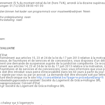
nnement (5 % du montant initial du lot (hors TVA), arrondi à la dizaine supérieu
jvingen
:
01/12/2025
08:00 +01:00
nden binnen het kader van programma’s voor maatwerkbedrijven
:
Neen
he orderplaatsing
:
neen
he betaling
:
neen
teem
:
EVALUATIE
d'Etat
ormément aux articles 15, 23 et 24 de la loi du 17 juin 2013 relative à la motiva
aux, de fournitures et de services et de concessions, vous disposez d'un délai 
ment une demande de suspension auprès de la juridiction compétente. Ce recours
t aux articles 14, 23 et 24 de la loi du 17 juin 2013 relative à la motivation,
 fournitures et de services et de concessions, nous vous informons que vous p
 doit être introduit sous peine d’irrecevabilité dans les 60 jours à partir du jo
re signée par vous ou par un avocat. La demande doit être envoyée soit par lett
ure électronique via le site
http://conseildetat.be/?page=e-procedure&lang=fr.
anbestedingsprocedure verstrekt
:
Société du Logement de Grâce-Hollogne SRL
eroepsprocedures
:
Conseil d'Etat
ngt
:
Société du Logement de Grâce-Hollogne SRL
 chaleur sur 6 logements