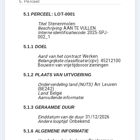
5.
Perceel
5.1
PERCEEL
:
LOT-0001
Titel
:
Stenenmolen
Beschrijving
:
AAN TE VULLEN
Interne identificatiecode
:
2025-SPJ-
002_1
5.1.1
DOEL
Aard van het contract
:
Werken
Belangrijkste classificatie
(
cpv
):
45212100
Bouwen van vrijetijdsvoorzieningen
5.1.2
PLAATS VAN UITVOERING
Onderverdeling land (NUTS)
:
Arr. Leuven
(
BE242
)
Land
:
België
Aanvullende informatie
:
5.1.3
GERAAMDE DUUR
Einddatum van de duur
:
31/12/2026
Andere looptijd
:
Onbekend
5.1.6
ALGEMENE INFORMATIE