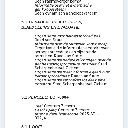
Geen raamovereenkomst
Informatie over het dynamische
aankoopsysteem
:
Geen dynamisch aankoopsysteem
5.1.16
NADERE INLICHTINGEN,
BEMIDDELING EN EVALUATIE
Organisatie voor beroepsprocedures
:
Raad van State
Informatie over de termijnen voor beroep
:
Organisatie die informatie verstrekt over
beroepsprocedures en bijhorende
termijnen: Raad van State
Organisatie die nadere inlichtingen over de
aanbestedingsprocedure verstrekt
:
Stad
Scherpenheuvel-Zichem
Organisatie die meer informatie geeft over
beroepsprocedures
:
Raad van State
Organisatie die verzoeken tot deelname
ontvangt
:
Stad Scherpenheuvel-Zichem
5.1
PERCEEL
:
LOT-0004
Titel
:
Centrum Zichem
Beschrijving
:
Centrum Zichem
Interne identificatiecode
:
2025-SPJ-
002_4
5.1.1
DOEL