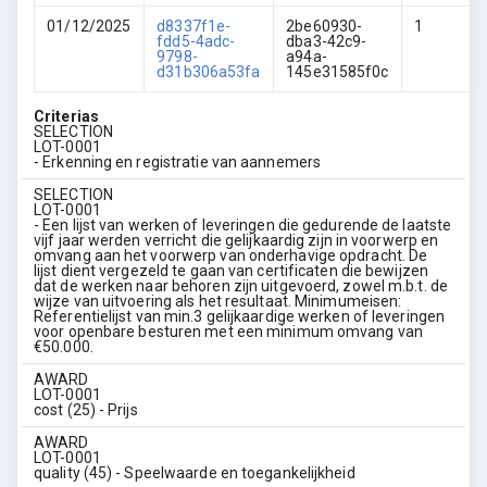
01/12/2025
d8337f1e-
2be60930-
1
fdd5-4adc-
dba3-42c9-
9798-
a94a-
d31b306a53fa
145e31585f0c
Criterias
SELECTION
LOT-0001
- Erkenning en registratie van aannemers
SELECTION
LOT-0001
- Een lijst van werken of leveringen die gedurende de laatste
vijf jaar werden verricht die gelijkaardig zijn in voorwerp en
omvang aan het voorwerp van onderhavige opdracht. De
lijst dient vergezeld te gaan van certificaten die bewijzen
dat de werken naar behoren zijn uitgevoerd, zowel m.b.t. de
wijze van uitvoering als het resultaat. Minimumeisen:
Referentielijst van min.3 gelijkaardige werken of leveringen
voor openbare besturen met een minimum omvang van
€50.000.
AWARD
LOT-0001
cost (25) - Prijs
AWARD
LOT-0001
quality (45) - Speelwaarde en toegankelijkheid