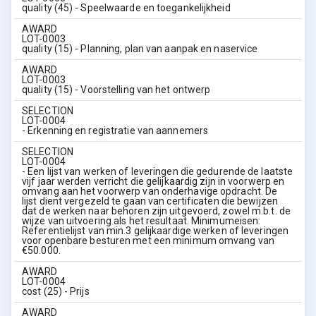
quality (45) - Speelwaarde en toegankelijkheid
AWARD
LOT-0003
quality (15) - Planning, plan van aanpak en naservice
AWARD
LOT-0003
quality (15) - Voorstelling van het ontwerp
SELECTION
LOT-0004
- Erkenning en registratie van aannemers
SELECTION
LOT-0004
- Een lijst van werken of leveringen die gedurende de laatste
vijf jaar werden verricht die gelijkaardig zijn in voorwerp en
omvang aan het voorwerp van onderhavige opdracht. De
lijst dient vergezeld te gaan van certificaten die bewijzen
dat de werken naar behoren zijn uitgevoerd, zowel m.b.t. de
wijze van uitvoering als het resultaat. Minimumeisen:
Referentielijst van min.3 gelijkaardige werken of leveringen
voor openbare besturen met een minimum omvang van
€50.000.
AWARD
LOT-0004
cost (25) - Prijs
AWARD