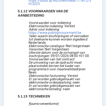
https://cloud.3p.eu/Downloads/1/1812/3
H/2025
5.1.12
VOORWAARDEN VAN DE
AANBESTEDING
Voorwaarden voor indiening
:
Elektronische indiening
:
Vereist
Adres voor indiening
:
https://www.publicprocurement.be
Talen waarin inschrijvingen of verzoeken
tot deelname kunnen worden ingediend
:
Nederlands
Elektronische catalogus
:
Niet toegestaan
Varianten
:
Niet toegestaan
Uiterste datum voor de ontvangst van
inschrijvingen
:
09/01/2026
08:00 +01:00
Voorwaarden van het contract
:
De uitvoering van de opdracht moet
plaatsvinden binnen het kader van
programma’s voor maatwerkbedrijven
:
Neen
Elektronische facturering
:
Vereist
Er zal worden gebruikgemaakt van
elektronische orderplaatsing
:
neen
Er zal worden gebruikgemaakt van
elektronische betaling
:
neen
5.1.15
TECHNIEKEN
Raamovereenkomst
: