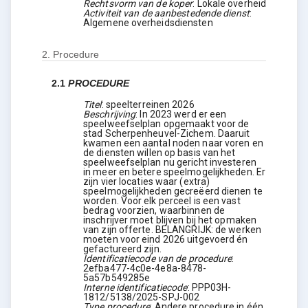
Rechtsvorm van de koper
:
Lokale overheid
Activiteit van de aanbestedende dienst
:
Algemene overheidsdiensten
2.
Procedure
2.1
PROCEDURE
Titel
:
speelterreinen 2026
Beschrijving
:
In 2023 werd er een
speelweefselplan opgemaakt voor de
stad Scherpenheuvel-Zichem. Daaruit
kwamen een aantal noden naar voren en
de diensten willen op basis van het
speelweefselplan nu gericht investeren
in meer en betere speelmogelijkheden. Er
zijn vier locaties waar (extra)
speelmogelijkheden gecreëerd dienen te
worden. Voor elk perceel is een vast
bedrag voorzien, waarbinnen de
inschrijver moet blijven bij het opmaken
van zijn offerte. BELANGRIJK: de werken
moeten voor eind 2026 uitgevoerd én
gefactureerd zijn.
Identificatiecode van de procedure
:
2efba477-4c0e-4e8a-8478-
5a57b549285e
Interne identificatiecode
:
PPP03H-
1812/5138/2025-SPJ-002
Type procedure
:
Andere procedure in één