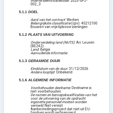
Interne identificatiecode
:
2025-SPJ-
002_3
5.1.1
DOEL
Aard van het contract
:
Werken
Belangrijkste classificatie
(
cpv
):
45212100
Bouwen van vrijetijdsvoorzieningen
5.1.2
PLAATS VAN UITVOERING
Onderverdeling land (NUTS)
:
Arr. Leuven
(
BE242
)
Land
:
België
Aanvullende informatie
:
5.1.3
GERAAMDE DUUR
Einddatum van de duur
:
31/12/2026
Andere looptijd
:
Onbekend
5.1.6
ALGEMENE INFORMATIE
Voorbehouden deelname
:
Deelname is
niet voorbehouden.
De namen en beroepskwalificaties van het
voor de uitvoering van de opdracht
ingezette personeel moeten worden
vermeld
:
Niet vereist
Aanbestedingsproject dat niet uit EU-
fondsen wordt gefinancierd