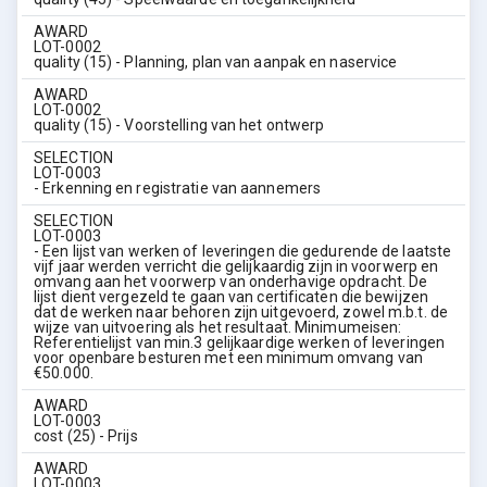
AWARD
LOT-0002
quality (15) - Planning, plan van aanpak en naservice
AWARD
LOT-0002
quality (15) - Voorstelling van het ontwerp
SELECTION
LOT-0003
- Erkenning en registratie van aannemers
SELECTION
LOT-0003
- Een lijst van werken of leveringen die gedurende de laatste
vijf jaar werden verricht die gelijkaardig zijn in voorwerp en
omvang aan het voorwerp van onderhavige opdracht. De
lijst dient vergezeld te gaan van certificaten die bewijzen
dat de werken naar behoren zijn uitgevoerd, zowel m.b.t. de
wijze van uitvoering als het resultaat. Minimumeisen:
Referentielijst van min.3 gelijkaardige werken of leveringen
voor openbare besturen met een minimum omvang van
€50.000.
AWARD
LOT-0003
cost (25) - Prijs
AWARD
LOT-0003