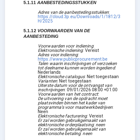
5.1.11
AANBESTEDINGSSTUKKEN
Adres van de aanbestedingsstukken
:
https://cloud.3p.eu/Downloads/1/1812/3
H/2025
5.1.12
VOORWAARDEN VAN DE
AANBESTEDING
Voorwaarden voor indiening
:
Elektronische indiening
:
Vereist
Adres voor indiening
:
https://www.publicprocurement.be
Talen waarin inschrijvingen of verzoeken
tot deelname kunnen worden ingediend
:
Nederlands
Elektronische catalogus
:
Niet toegestaan
Varianten
:
Niet toegestaan
Uiterste datum voor de ontvangst van
inschrijvingen
:
09/01/2026
08:00 +01:00
Voorwaarden van het contract
:
De uitvoering van de opdracht moet
plaatsvinden binnen het kader van
programma’s voor maatwerkbedrijven
:
Neen
Elektronische facturering
:
Vereist
Er zal worden gebruikgemaakt van
elektronische orderplaatsing
:
neen
Er zal worden gebruikgemaakt van
elektronische betaling
:
neen