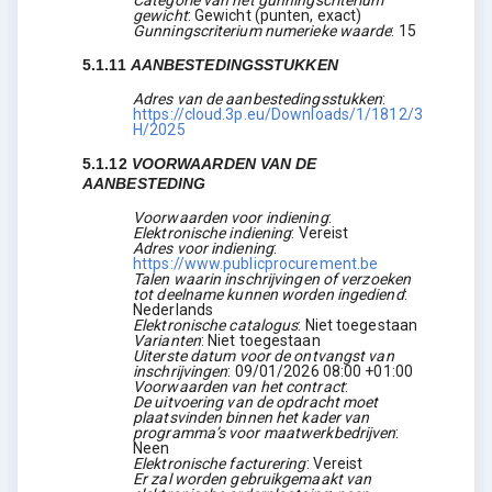
Categorie van het gunningscriterium
gewicht
:
Gewicht (punten, exact)
Gunningscriterium numerieke waarde
:
15
5.1.11
AANBESTEDINGSSTUKKEN
Adres van de aanbestedingsstukken
:
https://cloud.3p.eu/Downloads/1/1812/3
H/2025
5.1.12
VOORWAARDEN VAN DE
AANBESTEDING
Voorwaarden voor indiening
:
Elektronische indiening
:
Vereist
Adres voor indiening
:
https://www.publicprocurement.be
Talen waarin inschrijvingen of verzoeken
tot deelname kunnen worden ingediend
:
Nederlands
Elektronische catalogus
:
Niet toegestaan
Varianten
:
Niet toegestaan
Uiterste datum voor de ontvangst van
inschrijvingen
:
09/01/2026
08:00 +01:00
Voorwaarden van het contract
:
De uitvoering van de opdracht moet
plaatsvinden binnen het kader van
programma’s voor maatwerkbedrijven
:
Neen
Elektronische facturering
:
Vereist
Er zal worden gebruikgemaakt van