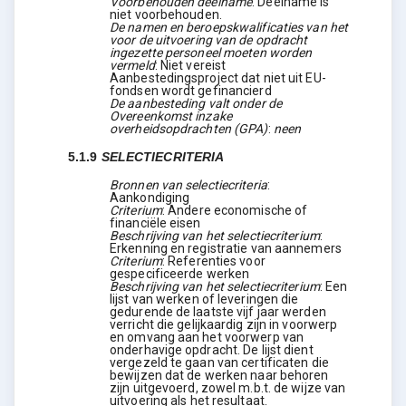
Voorbehouden deelname
:
Deelname is
niet voorbehouden.
De namen en beroepskwalificaties van het
voor de uitvoering van de opdracht
ingezette personeel moeten worden
vermeld
:
Niet vereist
Aanbestedingsproject dat niet uit EU-
fondsen wordt gefinancierd
De aanbesteding valt onder de
Overeenkomst inzake
overheidsopdrachten (GPA)
:
neen
5.1.9
SELECTIECRITERIA
Bronnen van selectiecriteria
:
Aankondiging
Criterium
:
Andere economische of
financiële eisen
Beschrijving van het selectiecriterium
:
Erkenning en registratie van aannemers
Criterium
:
Referenties voor
gespecificeerde werken
Beschrijving van het selectiecriterium
:
Een
lijst van werken of leveringen die
gedurende de laatste vijf jaar werden
verricht die gelijkaardig zijn in voorwerp
en omvang aan het voorwerp van
onderhavige opdracht. De lijst dient
vergezeld te gaan van certificaten die
bewijzen dat de werken naar behoren
zijn uitgevoerd, zowel m.b.t. de wijze van
uitvoering als het resultaat.