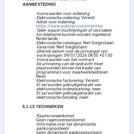
AANBESTEDING
Voorwaarden voor indiening
:
Elektronische indiening
:
Vereist
Adres voor indiening
:
https://www.publicprocurement.be
Talen waarin inschrijvingen of verzoeken
tot deelname kunnen worden ingediend
:
Nederlands
Elektronische catalogus
:
Niet toegestaan
Varianten
:
Niet toegestaan
Uiterste datum voor de ontvangst van
inschrijvingen
:
09/01/2026
08:00 +01:00
Voorwaarden van het contract
:
De uitvoering van de opdracht moet
plaatsvinden binnen het kader van
programma’s voor maatwerkbedrijven
:
Neen
Elektronische facturering
:
Vereist
Er zal worden gebruikgemaakt van
elektronische orderplaatsing
:
neen
Er zal worden gebruikgemaakt van
elektronische betaling
:
neen
5.1.15
TECHNIEKEN
Raamovereenkomst
:
Geen raamovereenkomst
Informatie over het dynamische
aankoopsysteem
:
Geen dynamisch aankoopsysteem