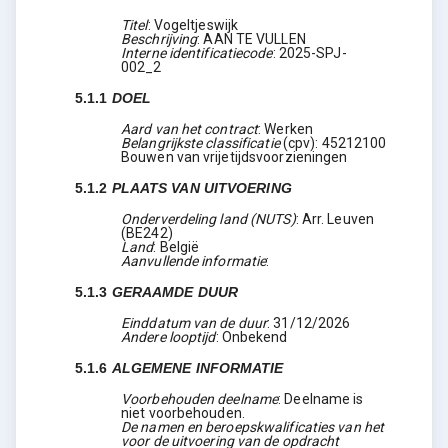
Titel
:
Vogeltjeswijk
Beschrijving
:
AAN TE VULLEN
Interne identificatiecode
:
2025-SPJ-
002_2
5.1.1
DOEL
Aard van het contract
:
Werken
Belangrijkste classificatie
(
cpv
):
45212100
Bouwen van vrijetijdsvoorzieningen
5.1.2
PLAATS VAN UITVOERING
Onderverdeling land (NUTS)
:
Arr. Leuven
(
BE242
)
Land
:
België
Aanvullende informatie
:
5.1.3
GERAAMDE DUUR
Einddatum van de duur
:
31/12/2026
Andere looptijd
:
Onbekend
5.1.6
ALGEMENE INFORMATIE
Voorbehouden deelname
:
Deelname is
niet voorbehouden.
De namen en beroepskwalificaties van het
voor de uitvoering van de opdracht