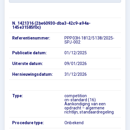
N. 1421316 (2be60930-dba3-42c9-a94a-
145e31585f0c)
Referentienummer:
PPP03H-1812/5138/2025-
SPJ-002
Publicatie datum:
01/12/2025
Uiterste datum:
09/01/2026
Hernieuwingsdatum:
31/12/2026
Type:
competition
cn-standard (16)
Aankondiging van een
opdracht – algemene
richtlijn, standaardregeling
Procedure type:
Onbekend