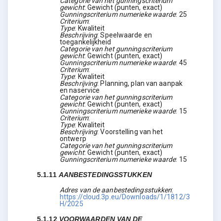
Categorie van het gunningscriterium
gewicht
:
Gewicht (punten, exact)
Gunningscriterium numerieke waarde
:
25
Criterium
:
Type
:
Kwaliteit
Beschrijving
:
Speelwaarde en
toegankelijkheid
Categorie van het gunningscriterium
gewicht
:
Gewicht (punten, exact)
Gunningscriterium numerieke waarde
:
45
Criterium
:
Type
:
Kwaliteit
Beschrijving
:
Planning, plan van aanpak
en naservice
Categorie van het gunningscriterium
gewicht
:
Gewicht (punten, exact)
Gunningscriterium numerieke waarde
:
15
Criterium
:
Type
:
Kwaliteit
Beschrijving
:
Voorstelling van het
ontwerp
Categorie van het gunningscriterium
gewicht
:
Gewicht (punten, exact)
Gunningscriterium numerieke waarde
:
15
5.1.11
AANBESTEDINGSSTUKKEN
Adres van de aanbestedingsstukken
:
https://cloud.3p.eu/Downloads/1/1812/3
H/2025
5.1.12
VOORWAARDEN VAN DE