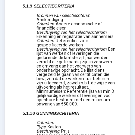
5.1.9
SELECTIECRITERIA
Bronnen van selectiecriteria
:
Aankondiging
Criterium
:
Andere economische of
financiële eisen
Beschrijving van het selectiecriterium
:
Erkenning en registratie van aannemers
Criterium
:
Referenties voor
gespecificeerde werken
Beschrijving van het selectiecriterium
:
Een
lijst van werken of leveringen die
gedurende de laatste vijf jaar werden
verricht die gelijkaardig zijn in voorwerp
en omvang aan het voorwerp van
onderhavige opdracht. De lijst dient
vergezeld te gaan van certificaten die
bewijzen dat de werken naar behoren
zijn uitgevoerd, zowel m.b.t. de wijze van
uitvoering als het resultaat.
Minimumeisen: Referentielijst van min.3
gelijkaardige werken of leveringen voor
openbare besturen met een minimum
omvang van €50.000.
5.1.10
GUNNINGSCRITERIA
Criterium
:
Type
:
Kosten
Beschrijving
:
Prijs