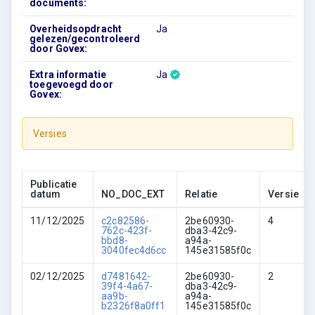
documents:
Overheidsopdracht
Ja
gelezen/gecontroleerd
door Govex:
Extra informatie
Ja
toegevoegd door
Govex:
Versies
Publicatie
datum
NO_DOC_EXT
Relatie
Versie
11/12/2025
c2c82586-
2be60930-
4
762c-423f-
dba3-42c9-
bbd8-
a94a-
3040fec4d6cc
145e31585f0c
02/12/2025
d7481642-
2be60930-
2
39f4-4a67-
dba3-42c9-
aa9b-
a94a-
b2326f8a0ff1
145e31585f0c