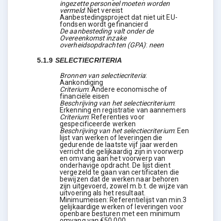
ingezette personeel moeten worden
vermeld
:
Niet vereist
Aanbestedingsproject dat niet uit EU-
fondsen wordt gefinancierd
De aanbesteding valt onder de
Overeenkomst inzake
overheidsopdrachten (GPA)
:
neen
5.1.9
SELECTIECRITERIA
Bronnen van selectiecriteria
:
Aankondiging
Criterium
:
Andere economische of
financiële eisen
Beschrijving van het selectiecriterium
:
Erkenning en registratie van aannemers
Criterium
:
Referenties voor
gespecificeerde werken
Beschrijving van het selectiecriterium
:
Een
lijst van werken of leveringen die
gedurende de laatste vijf jaar werden
verricht die gelijkaardig zijn in voorwerp
en omvang aan het voorwerp van
onderhavige opdracht. De lijst dient
vergezeld te gaan van certificaten die
bewijzen dat de werken naar behoren
zijn uitgevoerd, zowel m.b.t. de wijze van
uitvoering als het resultaat.
Minimumeisen: Referentielijst van min.3
gelijkaardige werken of leveringen voor
openbare besturen met een minimum
omvang van €50.000.