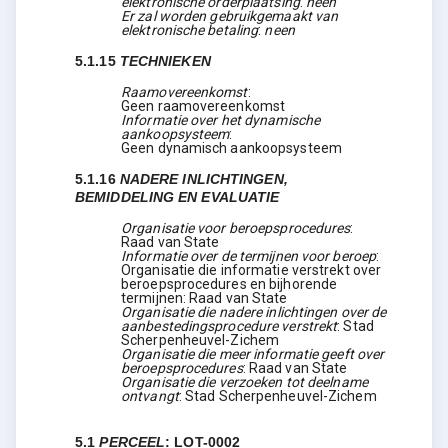
elektronische orderplaatsing
:
neen
Er zal worden gebruikgemaakt van
elektronische betaling
:
neen
5.1.15
TECHNIEKEN
Raamovereenkomst
:
Geen raamovereenkomst
Informatie over het dynamische
aankoopsysteem
:
Geen dynamisch aankoopsysteem
5.1.16
NADERE INLICHTINGEN,
BEMIDDELING EN EVALUATIE
Organisatie voor beroepsprocedures
:
Raad van State
Informatie over de termijnen voor beroep
:
Organisatie die informatie verstrekt over
beroepsprocedures en bijhorende
termijnen: Raad van State
Organisatie die nadere inlichtingen over de
aanbestedingsprocedure verstrekt
:
Stad
Scherpenheuvel-Zichem
Organisatie die meer informatie geeft over
beroepsprocedures
:
Raad van State
Organisatie die verzoeken tot deelname
ontvangt
:
Stad Scherpenheuvel-Zichem
5.1
PERCEEL
:
LOT-0002