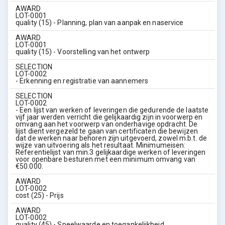
AWARD
LOT-0001
quality (15) - Planning, plan van aanpak en naservice
AWARD
LOT-0001
quality (15) - Voorstelling van het ontwerp
SELECTION
LOT-0002
- Erkenning en registratie van aannemers
SELECTION
LOT-0002
- Een lijst van werken of leveringen die gedurende de laatste
vijf jaar werden verricht die gelijkaardig zijn in voorwerp en
omvang aan het voorwerp van onderhavige opdracht. De
lijst dient vergezeld te gaan van certificaten die bewijzen
dat de werken naar behoren zijn uitgevoerd, zowel m.b.t. de
wijze van uitvoering als het resultaat. Minimumeisen:
Referentielijst van min.3 gelijkaardige werken of leveringen
voor openbare besturen met een minimum omvang van
€50.000.
AWARD
LOT-0002
cost (25) - Prijs
AWARD
LOT-0002
quality (45) - Speelwaarde en toegankelijkheid