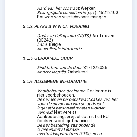
Aard van het contract
:
Werken
Belangrijkste classificatie
(
cpv
):
45212100
Bouwen van vrijetijdsvoorzieningen
5.1.2
PLAATS VAN UITVOERING
Onderverdeling land (NUTS)
:
Arr. Leuven
(
BE242
)
Land
:
België
Aanvullende informatie
:
5.1.3
GERAAMDE DUUR
Einddatum van de duur
:
31/12/2026
Andere looptijd
:
Onbekend
5.1.6
ALGEMENE INFORMATIE
Voorbehouden deelname
:
Deelname is
niet voorbehouden.
De namen en beroepskwalificaties van het
voor de uitvoering van de opdracht
ingezette personeel moeten worden
vermeld
:
Niet vereist
Aanbestedingsproject dat niet uit EU-
fondsen wordt gefinancierd
De aanbesteding valt onder de
Overeenkomst inzake
overheidsopdrachten (GPA)
:
neen