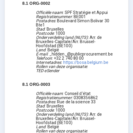
8.1
ORG-0002
Officiële naam
:
SPF Stratégie et Appui
Registratienummer
:
BE001
Postadres
:
Boulevard Simon Bolivar 30
Bte1
Stad
:
Bruxelles
Postcode
:
1000
Onderverdeling land (NUTS)
:
Arr. de
Bruxelles-Capitale/Arr. Brussel-
Hoofdstad
(
BE100
)
Land
:
België
E-mail
:
_hidden_@publicprocurement.be
Telefoon
:
+32 2 740 80 00
Internetadres
:
https://bosa.belgium.be
Rollen van deze organisatie
:
TED eSender
8.1
ORG-0003
Officiële naam
:
Conseil d'état
Registratienummer
:
0308356862
Postadres
:
Rue de la science 33
Stad
:
Bruxelles
Postcode
:
1000
Onderverdeling land (NUTS)
:
Arr. de
Bruxelles-Capitale/Arr. Brussel-
Hoofdstad
(
BE100
)
Land
:
België
Rollen van deze organisatie
: