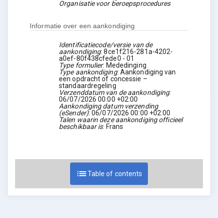
Organisatie voor beroepsprocedures
Informatie over een aankondiging
Identificatiecode/versie van de
aankondiging
:
8ce1f216-281a-4202-
a0ef-80f438cfede0
-
01
Type formulier
:
Mededinging
Type aankondiging
:
Aankondiging van
een opdracht of concessie –
standaardregeling
Verzenddatum van de aankondiging
:
06/07/2026
00:00 +02:00
Aankondiging datum verzending
(eSender)
:
06/07/2026
00:00 +02:00
Talen waarin deze aankondiging officieel
beschikbaar is
:
Frans
list
Table of contents
expand_more
1. Koper