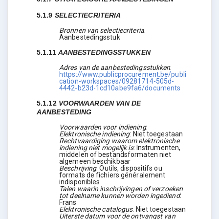
5.1.9
SELECTIECRITERIA
Bronnen van selectiecriteria
:
Aanbestedingsstuk
5.1.11
AANBESTEDINGSSTUKKEN
Adres van de aanbestedingsstukken
:
https://www.publicprocurement.be/publi
cation-workspaces/09281714-505d-
4442-b23d-1cd10abe9fa6/documents
5.1.12
VOORWAARDEN VAN DE
AANBESTEDING
Voorwaarden voor indiening
:
Elektronische indiening
:
Niet toegestaan
Rechtvaardiging waarom elektronische
indiening niet mogelijk is
:
Instrumenten,
middelen of bestandsformaten niet
algemeen beschikbaar
Beschrijving
:
Outils, dispositifs ou
formats de fichiers généralement
indisponibles
Talen waarin inschrijvingen of verzoeken
tot deelname kunnen worden ingediend
:
Frans
Elektronische catalogus
:
Niet toegestaan
Uiterste datum voor de ontvangst van