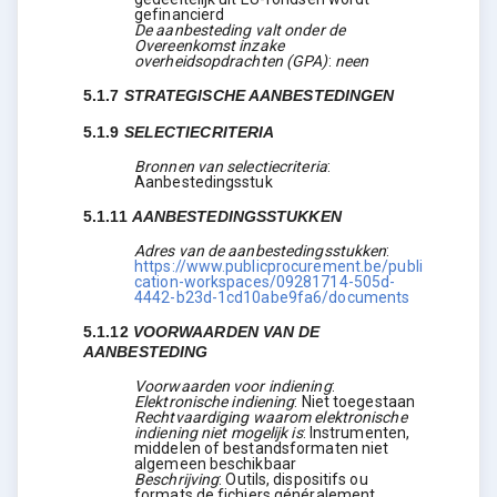
gefinancierd
De aanbesteding valt onder de
Overeenkomst inzake
overheidsopdrachten (GPA)
:
neen
5.1.7
STRATEGISCHE AANBESTEDINGEN
5.1.9
SELECTIECRITERIA
Bronnen van selectiecriteria
:
Aanbestedingsstuk
5.1.11
AANBESTEDINGSSTUKKEN
Adres van de aanbestedingsstukken
:
https://www.publicprocurement.be/publi
cation-workspaces/09281714-505d-
4442-b23d-1cd10abe9fa6/documents
5.1.12
VOORWAARDEN VAN DE
AANBESTEDING
Voorwaarden voor indiening
:
Elektronische indiening
:
Niet toegestaan
Rechtvaardiging waarom elektronische
indiening niet mogelijk is
:
Instrumenten,
middelen of bestandsformaten niet
algemeen beschikbaar
Beschrijving
:
Outils, dispositifs ou
formats de fichiers généralement