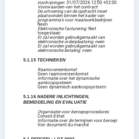
inschrijvingen
:
31/07/2026
12:00 +02:00
Voorwaarden van het contract
:
De uitvoering van de opdracht moet
plaatsvinden binnen het kader van
programma’s voor maatwerkbedrijven
:
Neen
Elektronische facturering
:
Niet
toegestaan
Er zal worden gebruikgemaakt van
elektronische orderplaatsing
:
neen
Er zal worden gebruikgemaakt van
elektronische betaling
:
neen
5.1.15
TECHNIEKEN
Raamovereenkomst
:
Geen raamovereenkomst
Informatie over het dynamische
aankoopsysteem
:
Geen dynamisch aankoopsysteem
5.1.16
NADERE INLICHTINGEN,
BEMIDDELING EN EVALUATIE
Organisatie voor beroepsprocedures
:
Conseil d'état
Informatie over de termijnen voor beroep
:
Voir document du marché