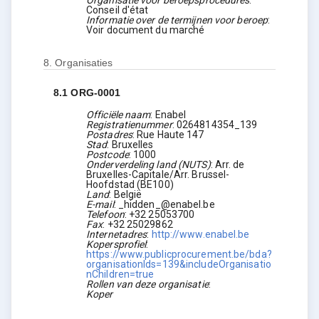
Organisatie voor beroepsprocedures
:
Conseil d'état
Informatie over de termijnen voor beroep
:
Voir document du marché
8.
Organisaties
8.1
ORG-0001
Officiële naam
:
Enabel
Registratienummer
:
0264814354_139
Postadres
:
Rue Haute 147
Stad
:
Bruxelles
Postcode
:
1000
Onderverdeling land (NUTS)
:
Arr. de
Bruxelles-Capitale/Arr. Brussel-
Hoofdstad
(
BE100
)
Land
:
België
E-mail
:
_hidden_@enabel.be
Telefoon
:
+32 25053700
Fax
:
+32 25029862
Internetadres
:
http://www.enabel.be
Kopersprofiel
:
https://www.publicprocurement.be/bda?
organisationIds=139&includeOrganisatio
nChildren=true
Rollen van deze organisatie
:
Koper