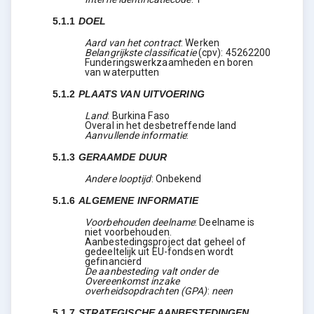
5.1.1
DOEL
Aard van het contract
:
Werken
Belangrijkste classificatie
(
cpv
):
45262200
Funderingswerkzaamheden en boren
van waterputten
5.1.2
PLAATS VAN UITVOERING
Land
:
Burkina Faso
Overal in het desbetreffende land
Aanvullende informatie
:
5.1.3
GERAAMDE DUUR
Andere looptijd
:
Onbekend
5.1.6
ALGEMENE INFORMATIE
Voorbehouden deelname
:
Deelname is
niet voorbehouden.
Aanbestedingsproject dat geheel of
gedeeltelijk uit EU-fondsen wordt
gefinancierd
De aanbesteding valt onder de
Overeenkomst inzake
overheidsopdrachten (GPA)
:
neen
5.1.7
STRATEGISCHE AANBESTEDINGEN