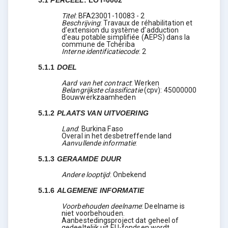
5.1
PERCEEL
:
LOT-0002
Titel
:
BFA23001-10083 - 2
Beschrijving
:
Travaux de réhabilitation et
d’extension du système d’adduction
d’eau potable simplifiée (AEPS) dans la
commune de Tchériba
Interne identificatiecode
:
2
5.1.1
DOEL
Aard van het contract
:
Werken
Belangrijkste classificatie
(
cpv
):
45000000
Bouwwerkzaamheden
5.1.2
PLAATS VAN UITVOERING
Land
:
Burkina Faso
Overal in het desbetreffende land
Aanvullende informatie
:
5.1.3
GERAAMDE DUUR
Andere looptijd
:
Onbekend
5.1.6
ALGEMENE INFORMATIE
Voorbehouden deelname
:
Deelname is
niet voorbehouden.
Aanbestedingsproject dat geheel of
gedeeltelijk uit EU-fondsen wordt