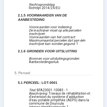
Rechtsgrondslag
:
Richtlijn 2014/24/EU
2.1.5
VOORWAARDEN VAN DE
AANBESTEDING
Voorwaarden voor indiening
:
De inschrijver moet op alle percelen
inschrijven
Voorwaarden van het contract
:
Maximumaantal percelen dat aan één
inschrijver kan worden gegund
:
1
2.1.6
GRONDEN VOOR UITSLUITING
Bronnen voor uitsluitingsgronden
:
Aanbestedingsstuk
5.
Perceel
5.1
PERCEEL
:
LOT-0001
Titel
:
BFA23001-10083 - 1
Beschrijving
:
Travaux de réhabilitation et
d’extension du système d’adduction
d’eau potable simplifiée (AEPS) dans la
commune de Douroula
Interne identificatiecode
:
1