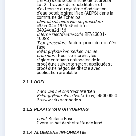
(AEPS) dans la commune de Douroula
Lot 2 : Travaux de réhabilitation et
d’extension du système d’adduction
d’eau potable simplifiée (AEPS) dans la
commune de Tchériba
Identificatiecode van de procedure
:
c35ed04c-1925-45cd-bfcc-
34924da2d156
Interne identificatiecode
:
BFA23001-
10083
Type procedure
:
Andere procedure in één
fase
Belangrijkste kenmerken van de
procedure
:
Pour ce marché, les
réglementations nationales de la
procédure suivante seront appliquées :
procédure négociée directe avec
publication préalable
2.1.1
DOEL
Aard van het contract
:
Werken
Belangrijkste classificatie
(
cpv
):
45000000
Bouwwerkzaamheden
2.1.2
PLAATS VAN UITVOERING
Land
:
Burkina Faso
Overal in het desbetreffende land
2.1.4
ALGEMENE INFORMATIE