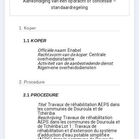
Aankondiging van een opdracht of concessie –
standaardregeling
1.
Koper
1.1
KOPER
Officiële naam
:
Enabel
Rechtsvorm van de koper
:
Centrale
overheidsinstantie
Activiteit van de aanbestedende dienst
:
Algemene overheidsdiensten
2.
Procedure
2.1
PROCEDURE
Titel
:
Travaux de réhabilitation AEPS dans
les communes de Douroula et de
Tchériba
Beschrijving
:
Travaux de réhabilitation
AEPS dans les communes de Douroula et
de Tchériba Lot 1 : Travaux de
réhabilitation et d’extension du système
d’adduction d’eau potable simplifiée