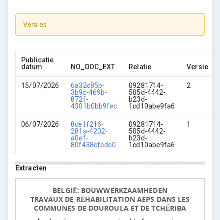
Versies
Publicatie
datum
NO_DOC_EXT
Relatie
Versie
15/07/2026
6a32c85b-
09281714-
2
3b9c-469b-
505d-4442-
872f-
b23d-
4301b0bb9fec
1cd10abe9fa6
06/07/2026
8ce1f216-
09281714-
1
281a-4202-
505d-4442-
a0ef-
b23d-
80f438cfede0
1cd10abe9fa6
Extracten
BELGIË: BOUWWERKZAAMHEDEN
TRAVAUX DE RÉHABILITATION AEPS DANS LES
COMMUNES DE DOUROULA ET DE TCHÉRIBA