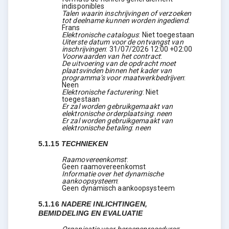
indisponibles
Talen waarin inschrijvingen of verzoeken
tot deelname kunnen worden ingediend
:
Frans
Elektronische catalogus
:
Niet toegestaan
Uiterste datum voor de ontvangst van
inschrijvingen
:
31/07/2026
12:00 +02:00
Voorwaarden van het contract
:
De uitvoering van de opdracht moet
plaatsvinden binnen het kader van
programma’s voor maatwerkbedrijven
:
Neen
Elektronische facturering
:
Niet
toegestaan
Er zal worden gebruikgemaakt van
elektronische orderplaatsing
:
neen
Er zal worden gebruikgemaakt van
elektronische betaling
:
neen
5.1.15
TECHNIEKEN
Raamovereenkomst
:
Geen raamovereenkomst
Informatie over het dynamische
aankoopsysteem
:
Geen dynamisch aankoopsysteem
5.1.16
NADERE INLICHTINGEN,
BEMIDDELING EN EVALUATIE