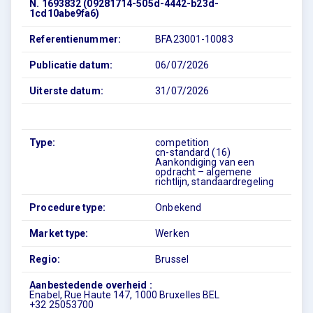
N. 1693832 (09281714-505d-4442-b23d-
1cd10abe9fa6)
Referentienummer:
BFA23001-10083
Publicatie datum:
06/07/2026
Uiterste datum:
31/07/2026
Type:
competition
cn-standard (16)
Aankondiging van een
opdracht – algemene
richtlijn, standaardregeling
Procedure type:
Onbekend
Market type:
Werken
Regio:
Brussel
Aanbestedende overheid :
Enabel, Rue Haute 147, 1000 Bruxelles BEL
+32 25053700