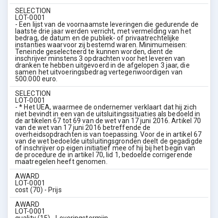
SELECTION
LOT-0001
- Een lijst van de voornaamste leveringen die gedurende de
laatste drie jaar werden verricht, met vermelding van het
bedrag, de datum en de publiek- of privaatrechtelijke
instanties waarvoor zij bestemd waren. Minimumeisen:
Teneinde geselecteerd te kunnen worden, dient de
inschrijver minstens 3 opdrachten voor het leveren van
dranken te hebben uitgevoerd in de afgelopen 3 jaar, die
samen het uitvoeringsbedrag vertegenwoordigen van
500.000 euro.
SELECTION
LOT-0001
- * Het UEA, waarmee de ondernemer verklaart dat hij zich
niet bevindt in een van de uitsluitingssituaties als bedoeld in
de artikelen 67 tot 69 van de wet van 17 juni 2016. Artikel 70
van de wet van 17 juni 2016 betreffende de
overheidsopdrachten is van toepassing. Voor de in artikel 67
van de wet bedoelde uitsluitingsgronden deelt de gegadigde
of inschrijver op eigen initiatief mee of hij bij het begin van
de procedure de in artikel 70, lid 1, bedoelde corrigerende
maatregelen heeft genomen.
AWARD
LOT-0001
cost (70) - Prijs
AWARD
LOT-0001