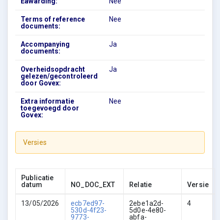
Eawarding:
Nee
Terms of reference
Nee
documents:
Accompanying
Ja
documents:
Overheidsopdracht
Ja
gelezen/gecontroleerd
door Govex:
Extra informatie
Nee
toegevoegd door
Govex:
Versies
Publicatie
datum
NO_DOC_EXT
Relatie
Versie
13/05/2026
ecb7ed97-
2ebe1a2d-
4
530d-4f23-
5d0e-4e80-
9773-
abfa-