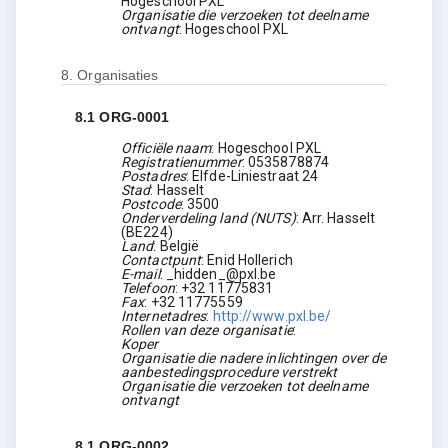
Hogeschool PXL
Organisatie die verzoeken tot deelname
ontvangt
:
Hogeschool PXL
8.
Organisaties
8.1
ORG-0001
Officiële naam
:
Hogeschool PXL
Registratienummer
:
0535878874
Postadres
:
Elfde-Liniestraat 24
Stad
:
Hasselt
Postcode
:
3500
Onderverdeling land (NUTS)
:
Arr. Hasselt
(
BE224
)
Land
:
België
Contactpunt
:
Enid Hollerich
E-mail
:
_hidden_@pxl.be
Telefoon
:
+32 11775831
Fax
:
+32 11775559
Internetadres
:
http://www.pxl.be/
Rollen van deze organisatie
:
Koper
Organisatie die nadere inlichtingen over de
aanbestedingsprocedure verstrekt
Organisatie die verzoeken tot deelname
ontvangt
8.1
ORG-0002