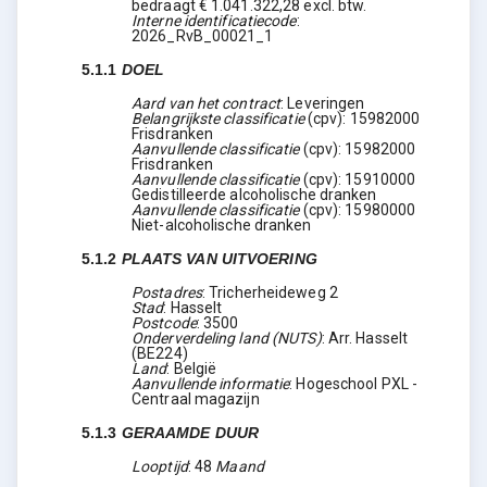
bedraagt € 1.041.322,28 excl. btw.
Interne identificatiecode
:
2026_RvB_00021_1
5.1.1
DOEL
Aard van het contract
:
Leveringen
Belangrijkste classificatie
(
cpv
):
15982000
Frisdranken
Aanvullende classificatie
(
cpv
):
15982000
Frisdranken
Aanvullende classificatie
(
cpv
):
15910000
Gedistilleerde alcoholische dranken
Aanvullende classificatie
(
cpv
):
15980000
Niet-alcoholische dranken
5.1.2
PLAATS VAN UITVOERING
Postadres
:
Tricherheideweg 2
Stad
:
Hasselt
Postcode
:
3500
Onderverdeling land (NUTS)
:
Arr. Hasselt
(
BE224
)
Land
:
België
Aanvullende informatie
:
Hogeschool PXL -
Centraal magazijn
5.1.3
GERAAMDE DUUR
Looptijd
:
48
Maand