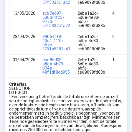
57f5337c1a22
ce69098fd83b
13/05/2026
ecb7ed97-
2ebe1a2d-
4
530d-4f23-
5d0e-4e80-
9773-
abfa-
57f5337c1a22
ce69098fd83b
23/04/2026
39b54f18-
2ebe1a2d-
2
43c4-411b-
5d0e-4e80-
b57c-
abfa-
f781a5381e41
ce69098fd83b
01/04/2026
0ae85d08-
2ebe1a2d-
1
a8da-4b79-
5d0e-4e80-
b34a-
abfa-
48f1df8dd955
ce69098fd83b
Criterias
SELECTION
LOT-0001
- Een verklaring betreffende de totale omzet en de omzet
van de bedrijfsactiviteit die het voorwerp van de opdracht is,
over de laatste drie beschikbare boekjaren, afhankelijk van
de oprichtingsdatum of van de datum waarop de
ondernemer met zijn bedrijvigheid is begonnen, voor zover
de betrokken omzetcijfers beschikbaar zijn. Minimumeisen:
Teneinde geselecteerd te kunnen worden, dient de totale
omzet van de Inschrijver in elk van de afgelopen 3 boekjaren
minstens 250.000 euro te hebben bedragen.