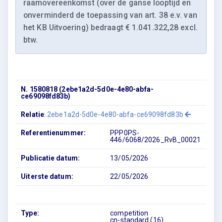
raamovereenkomst (over de ganse looptijd en
onverminderd de toepassing van art. 38 e.v. van
het KB Uitvoering) bedraagt € 1.041.322,28 excl.
btw.
N. 1580818 (2ebe1a2d-5d0e-4e80-abfa-
ce69098fd83b)
Relatie
:
2ebe1a2d-5d0e-4e80-abfa-ce69098fd83b
Referentienummer:
PPP0PS-
446/6068/2026_RvB_00021
Publicatie datum:
13/05/2026
Uiterste datum:
22/05/2026
Type:
competition
cn-standard (16)