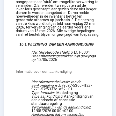
aangepast naar “stuk” om mogelijke verwarring te
vermijden. 2. Er werden twee posten uit de
inventaris geschrapt, aangezien deze niet langer
dienen te worden aangeboden. De vermelde
hoeveelheden in de inventaris betreffen
geraamde afnames op jaarbasis. 3. De opening
van de kluis wordt uitgesteld naar vrijdag 22 mei
2026, ter vervanging van de eerder voorziene
datum van 18 mei 2026. Alle overige bepalingen
van het bestek blijven ongewijzigd van toepassing.
10.1
WIJZIGING VAN EEN AANKONDIGING
Identificatiecode afdeling
:
LOT-0001
De aanbestedingsstukken zijn gewijzigd
op
:
12/05/2026
Informatie over een aankondiging
Identificatiecode/versie van de
aankondiging
:
ecb7ed97-530d-4f23-
9773-57f5337c1a22
-
01
Type formulier
:
Mededinging
Type aankondiging
:
Aankondiging van
een opdracht of concessie –
standaardregeling
Verzenddatum van de aankondiging
:
12/05/2026
00:00 +02:00
Aankondiging datum verzending