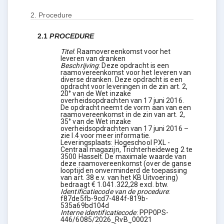
2.
Procedure
2.1
PROCEDURE
Titel
:
Raamovereenkomst voor het
leveren van dranken
Beschrijving
:
Deze opdracht is een
raamovereenkomst voor het leveren van
diverse dranken. Deze opdracht is een
opdracht voor leveringen in de zin art. 2,
20° van de Wet inzake
overheidsopdrachten van 17 juni 2016.
De opdracht neemt de vorm aan van een
raamovereenkomst in de zin van art. 2,
35° van de Wet inzake
overheidsopdrachten van 17 juni 2016 –
zie I.4 voor meer informatie.
Leveringsplaats: Hogeschool PXL -
Centraal magazijn, Trichterheideweg 2 te
3500 Hasselt. De maximale waarde van
deze raamovereenkomst (over de ganse
looptijd en onverminderd de toepassing
van art. 38 e.v. van het KB Uitvoering)
bedraagt € 1.041.322,28 excl. btw.
Identificatiecode van de procedure
:
f87de5fb-9cd7-484f-819b-
535a69bd104d
Interne identificatiecode
:
PPP0PS-
446/6085/2026_RvB_00021