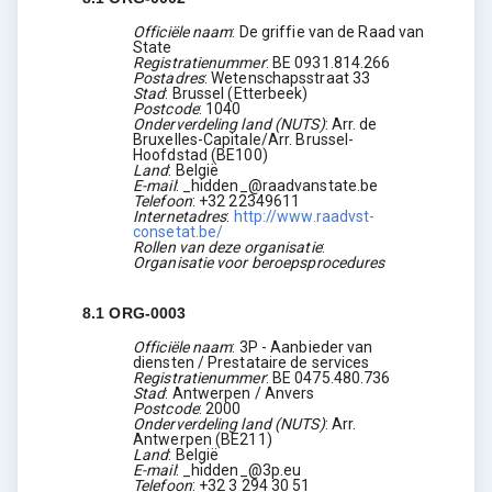
Officiële naam
:
De griffie van de Raad van
State
Registratienummer
:
BE 0931.814.266
Postadres
:
Wetenschapsstraat 33
Stad
:
Brussel (Etterbeek)
Postcode
:
1040
Onderverdeling land (NUTS)
:
Arr. de
Bruxelles-Capitale/Arr. Brussel-
Hoofdstad
(
BE100
)
Land
:
België
E-mail
:
_hidden_@raadvanstate.be
Telefoon
:
+32 22349611
Internetadres
:
http://www.raadvst-
consetat.be/
Rollen van deze organisatie
:
Organisatie voor beroepsprocedures
8.1
ORG-0003
Officiële naam
:
3P - Aanbieder van
diensten / Prestataire de services
Registratienummer
:
BE 0475.480.736
Stad
:
Antwerpen / Anvers
Postcode
:
2000
Onderverdeling land (NUTS)
:
Arr.
Antwerpen
(
BE211
)
Land
:
België
E-mail
:
_hidden_@3p.eu
Telefoon
:
+32 3 294 30 51