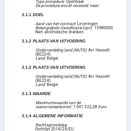
Type procedure
:
Openbaar
De procedure wordt versneld
:
neen
2.1.1
DOEL
Aard van het contract
:
Leveringen
Belangrijkste classificatie
(
cpv
):
15980000
Niet-alcoholische dranken
2.1.2
PLAATS VAN UITVOERING
Onderverdeling land (NUTS)
:
Arr. Hasselt
(
BE224
)
Land
:
België
2.1.2
PLAATS VAN UITVOERING
Onderverdeling land (NUTS)
:
Arr. Hasselt
(
BE224
)
Land
:
België
2.1.3
WAARDE
Maximumwaarde van de
raamovereenkomst
:
1 041 322,28
Euro
2.1.4
ALGEMENE INFORMATIE
Rechtsgrondslag
:
Richtlijn 2014/24/EU