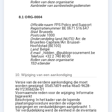
Rollen van deze organisatie
:
Aanbieder van aanbestedingsdiensten
8.1
ORG-0004
Officiële naam
:
FPS Policy and Support
Registratienummer
:
BE 0671.516.647
Stad
:
Brussels
Postcode
:
1000
Onderverdeling land (NUTS)
:
Arr. de
Bruxelles-Capitale/Arr. Brussel-
Hoofdstad
(
BE100
)
Land
:
België
E-mail
:
_hidden_@publicprocurement.be
Telefoon
:
+32 2 740 80 00
Rollen van deze organisatie
:
TED eSender
10.
Wijziging van een aankondiging
Versie van de eerdere aankondiging die moet
worden gewijzigd
:
05d57d09-ee6a-46a0-9628-
461f230dd2de-01
Voornaamste reden voor de wijziging
:
Informatie
bijgewerkt
Beschrijving
:
In het kader van de lopende
plaatsingsprocedure worden de volgende
wijzigingen en verduidelijkingen aangebracht: 1.
Ter verduidelijking werd de eenheid in de inventaris