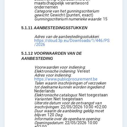
maatschappelijk verantwoord
ondernemen
Categorie van het gunningscriterium
gewicht
:
Gewicht (punten, exact)
Gunningscriterium numerieke waarde
:
15
5.1.11
AANBESTEDINGSSTUKKEN
Adres van de aanbestedingsstukken
:
https://cloud.3p.eu/Downloads/1/446/PS
/2026
5.1.12
VOORWAARDEN VAN DE
AANBESTEDING
Voorwaarden voor indiening
:
Elektronische indiening
:
Vereist
Adres voor indiening
:
https://www.publicprocurement.be
Talen waarin inschrijvingen of verzoeken
tot deelname kunnen worden ingediend
:
Nederlands
Elektronische catalogus
:
Niet toegestaan
Varianten
:
Niet toegestaan
Uiterste datum voor de ontvangst van
inschrijvingen
:
22/05/2026
10:00 +02:00
Duur waarin de aanbieding geldig moet
blijven
:
120
Dag
Informatie over de openbare opening
:
Openingsdatum
:
22/05/2026
10:00
+02:00