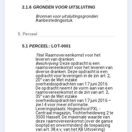
2.1.6
GRONDEN VOOR UITSLUITING
Bronnen voor uitsluitingsgronden
:
Aanbestedingsstuk
5.
Perceel
5.1
PERCEEL
:
LOT-0001
Titel
:
Raamovereenkomst voor het
leveren van dranken
Beschrijving
:
Deze opdracht is een
raamovereenkomst voor het leveren van
diverse dranken. Deze opdracht is een
opdracht voor leveringen in de zin art. 2,
20° van de Wet inzake
overheidsopdrachten van 17 juni 2016.
De opdracht neemt de vorm aan van een
raamovereenkomst in de zin van art. 2,
35° van de Wet inzake
overheidsopdrachten van 17 juni 2016 –
zie I.4 voor meer informatie.
Leveringsplaats: Hogeschool PXL -
Centraal magazijn, Trichterheideweg 2 te
3500 Hasselt. De maximale waarde van
deze raamovereenkomst (over de ganse
looptijd en onverminderd de toepassing
van art. 38 e.v. van het KB Uitvoering)