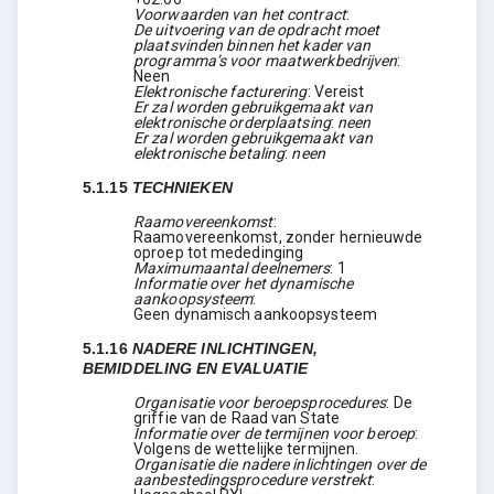
Voorwaarden van het contract
:
De uitvoering van de opdracht moet
plaatsvinden binnen het kader van
programma’s voor maatwerkbedrijven
:
Neen
Elektronische facturering
:
Vereist
Er zal worden gebruikgemaakt van
elektronische orderplaatsing
:
neen
Er zal worden gebruikgemaakt van
elektronische betaling
:
neen
5.1.15
TECHNIEKEN
Raamovereenkomst
:
Raamovereenkomst, zonder hernieuwde
oproep tot mededinging
Maximumaantal deelnemers
:
1
Informatie over het dynamische
aankoopsysteem
:
Geen dynamisch aankoopsysteem
5.1.16
NADERE INLICHTINGEN,
BEMIDDELING EN EVALUATIE
Organisatie voor beroepsprocedures
:
De
griffie van de Raad van State
Informatie over de termijnen voor beroep
:
Volgens de wettelijke termijnen.
Organisatie die nadere inlichtingen over de
aanbestedingsprocedure verstrekt
: