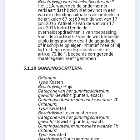
Beschrijving van het selectiecriterium
:
*
Het UEA, waarmee de ondernemer
verklaart dat hij zich niet bevindt in een
van de uitsluitingssituaties als bedoeld in
de artikelen 67 tot 69 van de wet van 17
juni 2016. Artikel 70 van de wet van 17
juni 2016 betreffende de
overheidsopdrachten is van toepassing.
Voor de in artikel 67 van de wet bedoelde
uitsluitingsgronden deelt de gegadigde
of inschrijver op eigen initiatief mee of hij
bij het begin van de procedure de in
artikel 70, lid 1, bedoelde corrigerende
maatregelen heeft genomen.
5.1.10
GUNNINGSCRITERIA
Criterium
:
Type
:
Kosten
Beschrijving
:
Prijs
Categorie van het gunningscriterium
gewicht
:
Gewicht (punten, exact)
Gunningscriterium numerieke waarde
:
70
Criterium
:
Type
:
Kwaliteit
Beschrijving
:
Leveringstermijn
Categorie van het gunningscriterium
gewicht
:
Gewicht (punten, exact)
Gunningscriterium numerieke waarde
:
15
Criterium
:
Type
:
Kwaliteit
Beschrijving
:
Duurzaamheid en