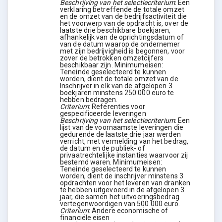
Beschrijving van het selectiecriterium
:
Een
verklaring betreffende de totale omzet
en de omzet van de bedrijfsactiviteit die
het voorwerp van de opdracht is, over de
laatste drie beschikbare boekjaren,
afhankelijk van de oprichtingsdatum of
van de datum waarop de ondernemer
met zijn bedrijvigheid is begonnen, voor
zover de betrokken omzetcijfers
beschikbaar zijn. Minimumeisen:
Teneinde geselecteerd te kunnen
worden, dient de totale omzet van de
Inschrijver in elk van de afgelopen 3
boekjaren minstens 250.000 euro te
hebben bedragen.
Criterium
:
Referenties voor
gespecificeerde leveringen
Beschrijving van het selectiecriterium
:
Een
lijst van de voornaamste leveringen die
gedurende de laatste drie jaar werden
verricht, met vermelding van het bedrag,
de datum en de publiek- of
privaatrechtelijke instanties waarvoor zij
bestemd waren. Minimumeisen:
Teneinde geselecteerd te kunnen
worden, dient de inschrijver minstens 3
opdrachten voor het leveren van dranken
te hebben uitgevoerd in de afgelopen 3
jaar, die samen het uitvoeringsbedrag
vertegenwoordigen van 500.000 euro.
Criterium
:
Andere economische of
financiële eisen